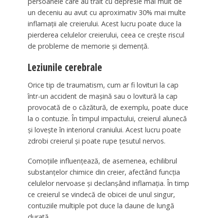
persoanele care au trăit cu depresie mai mult de
un deceniu au avut cu aproximativ 30% mai multe
inflamații ale creierului. Acest lucru poate duce la
pierderea celulelor creierului, ceea ce crește riscul
de probleme de memorie și demență.
Leziunile cerebrale
Orice tip de traumatism, cum ar fi lovituri la cap
într-un accident de mașină sau o lovitură la cap
provocată de o căzătură, de exemplu, poate duce
la o contuzie. În timpul impactului, creierul alunecă
și lovește în interiorul craniului. Acest lucru poate
zdrobi creierul și poate rupe țesutul nervos.
Comoțiile influențează, de asemenea, echilibrul
substanțelor chimice din creier, afectând funcția
celulelor nervoase și declanșând inflamația. În timp
ce creierul se vindecă de obicei de unul singur,
contuziile multiple pot duce la daune de lungă
durată.