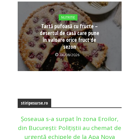
NUTRITIE
Tartă pufoasă cu fructe –
desertul de casă care pune
în valoare orice fruct de
sezon
06/08/2026
stiripesurse.ro
Șoseaua s-a surpat în zona Eroilor,
din București: Polițiștii au chemat de
urgență echipele de la Apa Nova