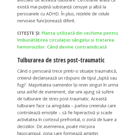
există mai puțină substanță cenușie și albă la
persoanele cu ADHD. În plus, rețelele de celule
nervoase funcționează diferit.
CITEȘTE ȘI:
Planta utilizată din vechime pentru
îmbunătățirea circulației sângelui și tratarea
hemoroizilor: Când devine contraindicată
Tulburarea de stres post-traumatic
Când o persoană trece printr-o situație traumatică,
creierul declanșează un răspuns de tipul „luptă sau
fugi”. Majoritatea oamenilor își revin singuri în urma
unui astfel de eveniment, dar unii ajung să sufere
de tulburare de stres post-traumatic. Această
tulburare face ca amigdala – partea creierului care
controlează emoțiile – să fie hiperactivă și scade
activitatea în cortexul prefrontal, o zonă de luare a
deciziilor. De asemenea, poate micșora
hipocampul, zona care formează amintiri.