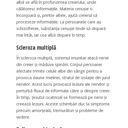
albă se află în profunzimea creierului, unde
călătoresc informațiile. Materia cenușie o
înconjoară și, printre altele, ajută creierul să
proceseze informațiile. La persoanele care au
schizofrenie, substanța cenușie tinde să dispară
mai întâi, iar cea albă dispare în timp.
Scleroza multiplă
În scleroza multiplă, sistemul imunitar atacă nervii
din creier și măduva spinării. Corpul persoanei
afectate trimite celule albe din sânge pentru a
provoca daune mielinei, stratul de izolație din jurul
nervilor. Acest lucru provoacă leziuni ale nervilor și
perturbă fluxul de informații către și dinspre creier.
În timp, țesutul cicatricial se formează pe nervi și
creează leziuni. Aceste schimbări duc la simptome
precum amorțeală, tremurături și probleme de
vedere.