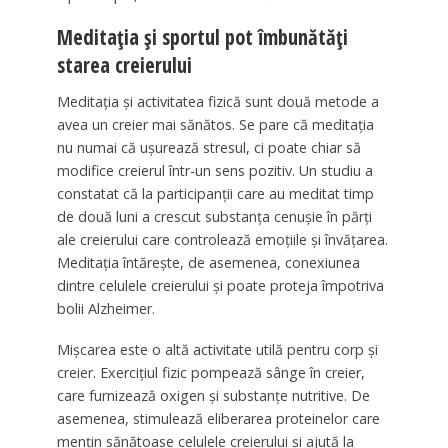
Meditația și sportul pot îmbunătăți
starea creierului
Meditația și activitatea fizică sunt două metode a
avea un creier mai sănătos. Se pare că meditația
nu numai că ușurează stresul, ci poate chiar să
modifice creierul într-un sens pozitiv. Un studiu a
constatat că la participanții care au meditat timp
de două luni a crescut substanța cenușie în părți
ale creierului care controlează emoțiile și învățarea.
Meditația întărește, de asemenea, conexiunea
dintre celulele creierului și poate proteja împotriva
bolii Alzheimer.
Mișcarea este o altă activitate utilă pentru corp și
creier. Exercițiul fizic pompează sânge în creier,
care furnizează oxigen și substanțe nutritive. De
asemenea, stimulează eliberarea proteinelor care
mențin sănătoase celulele creierului și ajută la