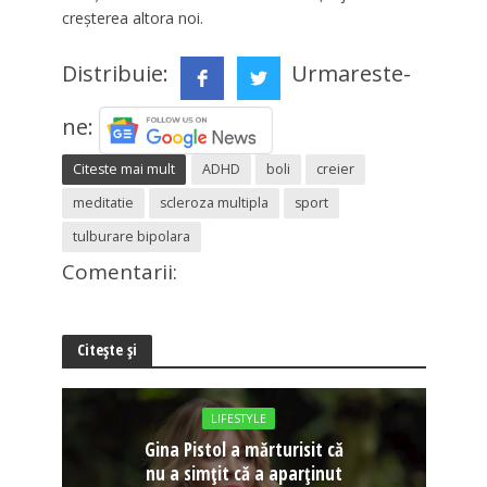
creșterea altora noi.
Distribuie:
Urmareste-
ne:
Citeste mai mult
ADHD
boli
creier
meditatie
scleroza multipla
sport
tulburare bipolara
Comentarii:
Citește și
LIFESTYLE
Gina Pistol a mărturisit că
nu a simțit că a aparținut