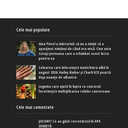
Cele mai populare
Gina Pistol a mărturisit că nu a simțit că a
aparținut nimănui de când era mică: Cine este
totuși persoana care a schimbat acest lucru
pentru ea
Culoarea care înlocuiește manichiura albă în
august 2026: Hailey Bieber și Charli XCX poartă
deja nuanțe de albastru
Leguma care ajută în lupta cu cancerul:
Încetinește multiplicarea celulor canceroase
Cele mai comentate
ȘOCANT! Ce au găsit cercetătorii în APA
SFINȚITĂ