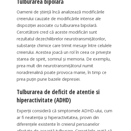
Tulburarea bipolară
Oamenii de știință încă analizează modificările
creierului cauzate de modificările intense ale
dispoziției asociate cu tulburarea bipolară.
Cercetătorii cred că aceste modificări sunt
rezultatul dezechilibrelor neurotransmițătorilor,
substanțe chimice care trimit mesaje între celulele
creierului. Acestea joacă un rol în ceea ce privește
starea de spirit, somnul și memoria. De exemplu,
prea mult din neurotransmițătorul numit
noradrenalină poate provoca manie, în timp ce
prea puțin pune bazele depresiei.
Tulburarea de deficit de atentie si
hiperactivitate (ADHD)
Experții consideră că simptomele ADHD-ului, cum
ar fi neatenția și hiperactivitatea, provin din
diferențele existente în creierul persoanelor
afectate de această tulburare. Cercetările arată că