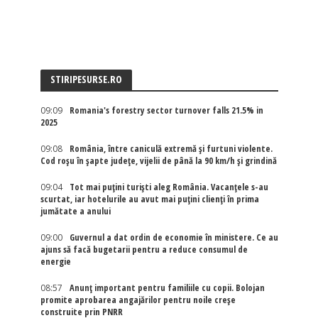
STIRIPESURSE.RO
09:09
Romania's forestry sector turnover falls 21.5% in
2025
09:08
România, între caniculă extremă și furtuni violente.
Cod roșu în șapte județe, vijelii de până la 90 km/h și grindină
09:04
Tot mai puțini turiști aleg România. Vacanțele s-au
scurtat, iar hotelurile au avut mai puțini clienți în prima
jumătate a anului
09:00
Guvernul a dat ordin de economie în ministere. Ce au
ajuns să facă bugetarii pentru a reduce consumul de
energie
08:57
Anunț important pentru familiile cu copii. Bolojan
promite aprobarea angajărilor pentru noile creșe
construite prin PNRR