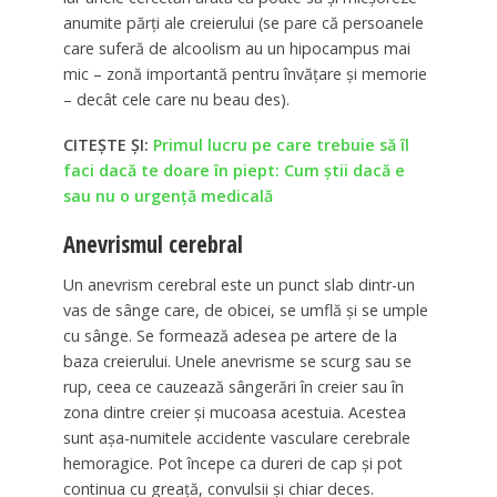
anumite părți ale creierului (se pare că persoanele
care suferă de alcoolism au un hipocampus mai
mic – zonă importantă pentru învățare și memorie
– decât cele care nu beau des).
CITEȘTE ȘI:
Primul lucru pe care trebuie să îl
faci dacă te doare în piept: Cum știi dacă e
sau nu o urgență medicală
Anevrismul cerebral
Un anevrism cerebral este un punct slab dintr-un
vas de sânge care, de obicei, se umflă și se umple
cu sânge. Se formează adesea pe artere de la
baza creierului. Unele anevrisme se scurg sau se
rup, ceea ce cauzează sângerări în creier sau în
zona dintre creier și mucoasa acestuia. Acestea
sunt așa-numitele accidente vasculare cerebrale
hemoragice. Pot începe ca dureri de cap și pot
continua cu greață, convulsii și chiar deces.