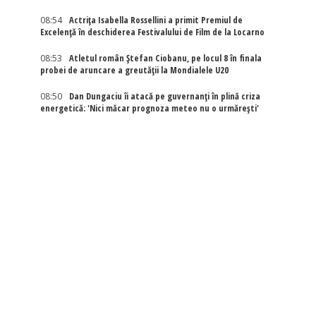
08:54
Actriţa Isabella Rossellini a primit Premiul de
Excelenţă în deschiderea Festivalului de Film de la Locarno
08:53
Atletul român Ștefan Ciobanu, pe locul 8 în finala
probei de aruncare a greutății la Mondialele U20
08:50
Dan Dungaciu îi atacă pe guvernanți în plină criza
energetică: 'Nici măcar prognoza meteo nu o urmărești'