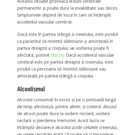
Această situație provoacă leziuni cerebrale
permanente și poate duce la invaliditate sau deces.
Simptomele depind de locul în care se întâmplă
accidentul vascular cerebral.
Dacă este în partea stângă a creierului, este posibil
ca pacientul să resimtă slăbiciune și amorțeală în
partea dreaptă a corpului, iar vorbirea poate fi
afectată, potrivit
doc.ro
. Dacă accidentul vascular
cerebral este pe partea dreaptă a creierului, este
posibil ca persoana să resimtă slăbiciune sau
amorțeală pe partea stângă a corpului.
Alcoolismul
Alcoolul consumat în exces și pe o perioadă lungă
de timp afectează, printre altele, și creierul. Abuzul
de alcool poate duce la vedere neclară, vorbire
neclară și pierderea memoriei. Acest lucru se
întâmplă deoarece alcoolul ucide celulele creierului,
iar unele cercetări arată că poate să și micșoreze