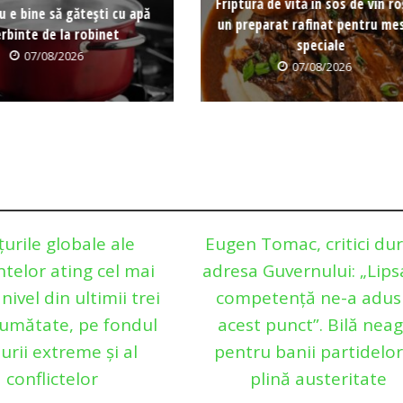
Friptură de vită în sos de vin r
u e bine să gătești cu apă
un preparat rafinat pentru me
erbinte de la robinet
speciale
07/08/2026
07/08/2026
țurile globale ale
Eugen Tomac, critici dur
telor ating cel mai
adresa Guvernului: „Lips
 nivel din ultimii trei
competență ne-a adus
 jumătate, pe fondul
acest punct”. Bilă nea
urii extreme și al
pentru banii partidelor
conflictelor
plină austeritate