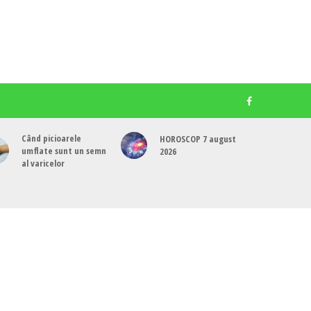
Când picioarele
HOROSCOP 7 august
umflate sunt un semn
2026
al varicelor