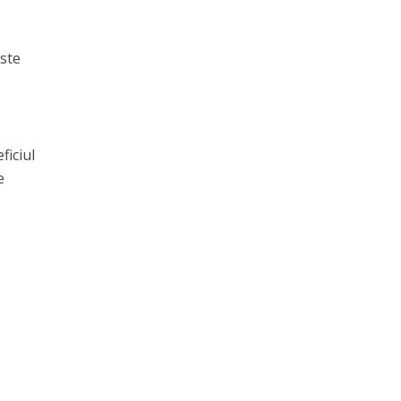
este
ficiul
e