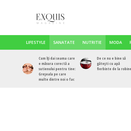
LIFESTYLE
SANATATE
NUTRITIE
MODA
Cum îți dai seama care
De ce nu e bine să
e măsura corectă a
gătești cu apă
sutienului pentru tine:
fierbinte de la robin
Greșeala pe care
multe dintre noi o fac