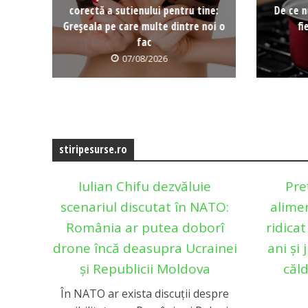
corectă a sutienului pentru tine:
De ce n
Greșeala pe care multe dintre noi o
fi
fac
07/08/2026
stiripesurse.ro
Iulian Chifu dezvăluie
Pre
scenariul discutat în NATO:
alimen
România ar putea doborî
ridicat
drone încă deasupra Ucrainei
ani și
și Republicii Moldova
căld
În NATO ar exista discuții despre