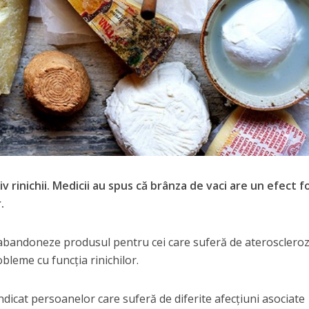
 rinichii. Medicii au spus că brânza de vaci are un efect f
.
e abandoneze produsul pentru cei care suferă de ateroscleroz
obleme cu funcția rinichilor.
ndicat persoanelor care suferă de diferite afecțiuni asociate