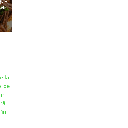
oșu –
sele
e la
a de
 în
gră
 în