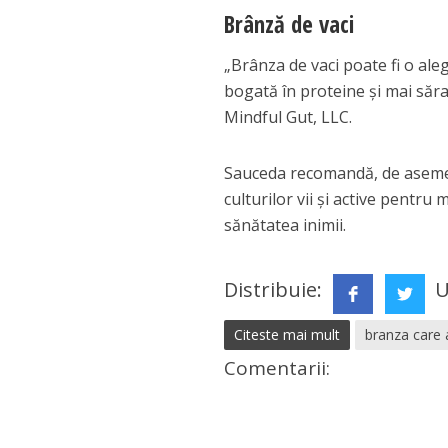
Brânză de vaci
„Brânza de vaci poate fi o al
bogată în proteine și mai săr
Mindful Gut, LLC.
Sauceda recomandă, de asemene
culturilor vii și active pentru 
sănătatea inimii.
Distribuie:
U
Citeste mai mult
branza care a
Comentarii: