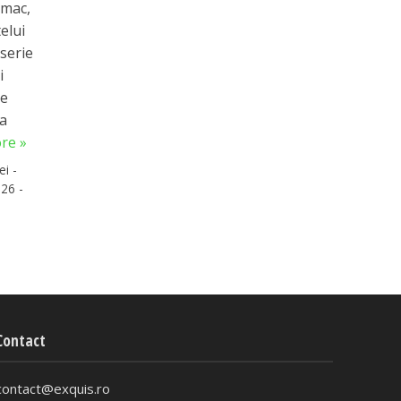
mac,
telui
 serie
i
de
a
re »
ei -
26 -
Contact
contact@exquis.ro