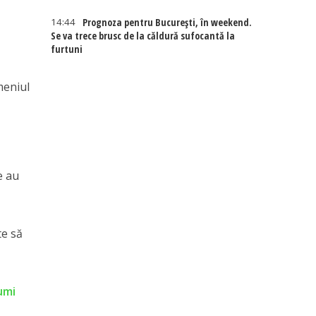
14:44
Prognoza pentru București, în weekend.
Se va trece brusc de la căldură sufocantă la
furtuni
meniul
e au
te să
sumi