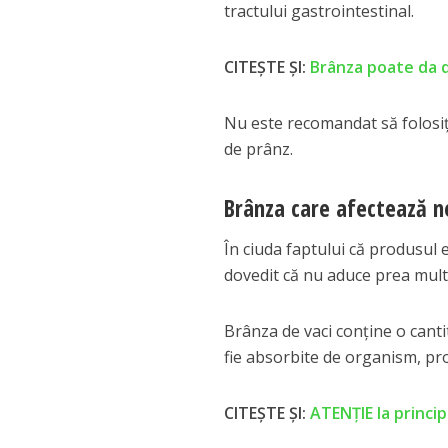
tractului gastrointestinal.
CITEȘTE ȘI:
Brânza poate da d
Nu este recomandat să folosiți
de prânz.
Brânza care afectează ne
În ciuda faptului că produsul e
dovedit că nu aduce prea mult
Brânza de vaci conține o canti
fie absorbite de organism, pr
CITEȘTE ȘI:
ATENŢIE la princip