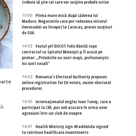
trebuie să știe cei care vor susține probele scrise
15:00
Prima mare miză după căderea lui
Maduro. Negocierile care pot redesena viitorul
Venezuelei au început la Caracas, proces susținut
de SUA
14:52
Fostul șef DIICOT Felix Bănilă rupe
contractul cu Spitalul Moinești și îl acuză pe
primar: „Primăriile nu sunt moșii, profesioniștii
nu sunt vasali”
14:52
Romania's Electoral Authority proposes
oarte
online registration for EU voters, easier electoral
procedures
14:50
Internaţionalul englez Ivan Toney, care a
ă,
participat la CM, pus sub acuzare în urma unei
agresiuni într-un club de noapte
14:47
Health Ministry sign 49 addenda signed
to continue healthcare investments