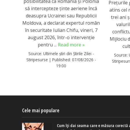
posibilitatea ca România și Polonia
Prețurile 
să intercepteze ținte aeriene încă
atins cel 
deasupra Ucrainei sau Republicii
trei ani
Moldova, a declarat expertul român
valuri
în securitate Iulian Chifu, vineri, 7
conflict
august 2026, într-o intervenție
Mijlociu 
pentru ...
Read more »
cul
Source:
Ultimele știri din Știrile Zilei -
Source:
Stiripesurse
|
Published:
07/08/2026 -
Stiripesu
19:00
Cele mai populare
Cum îți dai seama care e măsura corectă 