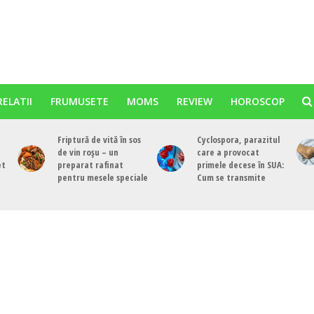
RELATII
FRUMUSETE
MOMS
REVIEW
HOROSCOP
Friptură de vită în sos
Cyclospora, parazitul
de vin roșu – un
care a provocat
et
preparat rafinat
primele decese în SUA:
pentru mesele speciale
Cum se transmite