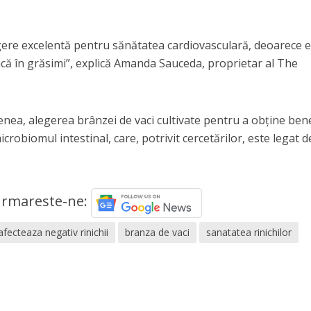
egere excelentă pentru sănătatea cardiovasculară, deoarece 
acă în grăsimi”, explică Amanda Sauceda, proprietar al The
a, alegerea brânzei de vaci cultivate pentru a obține bene
microbiomul intestinal, care, potrivit cercetărilor, este legat d
rmareste-ne:
fecteaza negativ rinichii
branza de vaci
sanatatea rinichilor