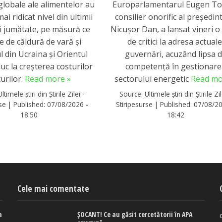
globale ale alimentelor au
Europarlamentarul Eugen To
mai ridicat nivel din ultimii
consilier onorific al președin
 și jumătate, pe măsură ce
Nicușor Dan, a lansat vineri o
le de căldură de vară și
de critici la adresa actuale
ul din Ucraina și Orientul
guvernări, acuzând lipsa 
duc la creșterea costurilor
competență în gestionare
turilor.
Read more »
sectorului energetic
Read mo
Ultimele știri din Știrile Zilei -
Source:
Ultimele știri din Știrile Zil
rse
|
Published:
07/08/2026 -
Stiripesurse
|
Published:
07/08/20
18:50
18:42
Cele mai comentate
a
ȘOCANT! Ce au găsit cercetătorii în APA