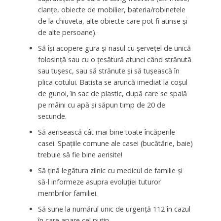
clanţe, obiecte de mobilier, bateria/robinetele
de la chiuveta, alte obiecte care pot fi atinse şi
de alte persoane).
Să îşi acopere gura şi nasul cu şerveţel de unică
folosinţă sau cu o ţesătură atunci când strănută
sau tuşesc, sau să strănute şi să tuşească în
plica cotului. Batista se aruncă imediat la coşul
de gunoi, în sac de plastic, după care se spală
pe mâini cu apă şi săpun timp de 20 de
secunde.
Să aerisească cât mai bine toate încăperile
casei. Spaţiile comune ale casei (bucătărie, baie)
trebuie să fie bine aerisite!
Să ţină legătura zilnic cu medicul de familie şi
să-l informeze asupra evoluţiei tuturor
membrilor familiei.
Să sune la numărul unic de urgenţă 112 în cazul
în care apare cel puţin