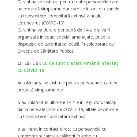
Carantina se instituie pentru toate persoanele care
nu prezintă simptome dar care se întorc din zonele
cu transmitere comunitară extinsă a noului
coronavirus (COVID-19).
Carantina va dura o perioadă de 14 zile şi va fi
organizată în spaţii special amenajate, puse la
dispoziţie de autoritatea locală, în colaborare cu
Direcţia de Sănătate Publică.
CITEȘTE ȘI:
Cu ce sunt tratați românii infectați
cu COVID-19
Autoizolarea se instituie pentru persoanele care nu
prezintă simptome dar:
o au călătorit în ultimele 14 zile în regiuni/localităţi
din zonele afectate de COVID-19, altele decât cele
cu transmitere comunitară extinsă
o au intrat în contact direct cu persoanele cu
simptome şi care au călătorit în zone cu