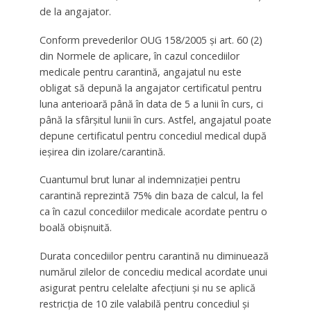
de la angajator.
Conform prevederilor OUG 158/2005 şi art. 60 (2)
din Normele de aplicare, în cazul concediilor
medicale pentru carantină, angajatul nu este
obligat să depună la angajator certificatul pentru
luna anterioară până în data de 5 a lunii în curs, ci
până la sfârşitul lunii în curs. Astfel, angajatul poate
depune certificatul pentru concediul medical după
ieşirea din izolare/carantină.
Cuantumul brut lunar al indemnizaţiei pentru
carantină reprezintă 75% din baza de calcul, la fel
ca în cazul concediilor medicale acordate pentru o
boală obişnuită.
Durata concediilor pentru carantină nu diminuează
numărul zilelor de concediu medical acordate unui
asigurat pentru celelalte afecţiuni şi nu se aplică
restricţia de 10 zile valabilă pentru concediul şi