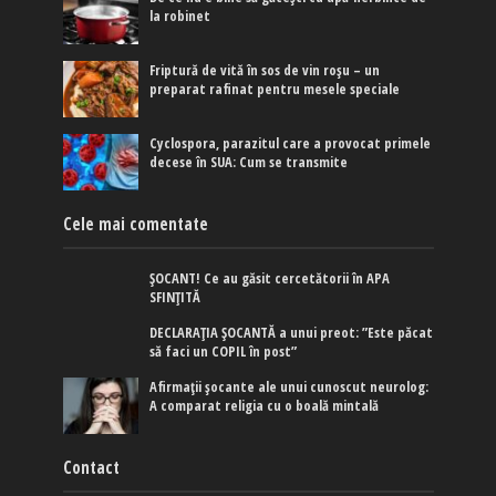
la robinet
Friptură de vită în sos de vin roșu – un
preparat rafinat pentru mesele speciale
Cyclospora, parazitul care a provocat primele
decese în SUA: Cum se transmite
Cele mai comentate
ȘOCANT! Ce au găsit cercetătorii în APA
SFINȚITĂ
DECLARAȚIA ȘOCANTĂ a unui preot: ”Este păcat
să faci un COPIL în post”
Afirmaţii şocante ale unui cunoscut neurolog:
A comparat religia cu o boală mintală
Contact