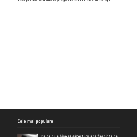
Cele mai populare
De ce nu e bine să gătești cu apă fierbinte de