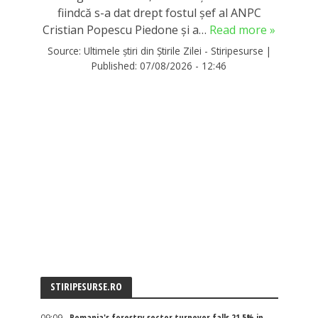
fiindcă s-a dat drept fostul șef al ANPC
Cristian Popescu Piedone și a…
Read more »
Source:
Ultimele știri din Știrile Zilei - Stiripesurse
|
Published:
07/08/2026 - 12:46
STIRIPESURSE.RO
09:09
Romania's forestry sector turnover falls 21.5% in