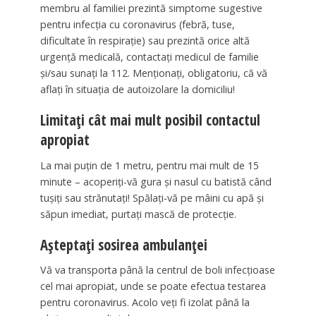
membru al familiei prezintă simptome sugestive
pentru infecţia cu coronavirus (febră, tuse,
dificultate în respiraţie) sau prezintă orice altă
urgenţă medicală, contactaţi medicul de familie
şi/sau sunaţi la 112. Menţionaţi, obligatoriu, că vă
aflaţi în situaţia de autoizolare la domiciliu!
Limitaţi cât mai mult posibil contactul
apropiat
La mai puţin de 1 metru, pentru mai mult de 15
minute – acoperiţi-vă gura şi nasul cu batistă când
tuşiţi sau strănutaţi! Spălaţi-vă pe mâini cu apă şi
săpun imediat, purtaţi mască de protecţie.
Aşteptaţi sosirea ambulanţei
Vă va transporta până la centrul de boli infecţioase
cel mai apropiat, unde se poate efectua testarea
pentru coronavirus. Acolo veţi fi izolat până la