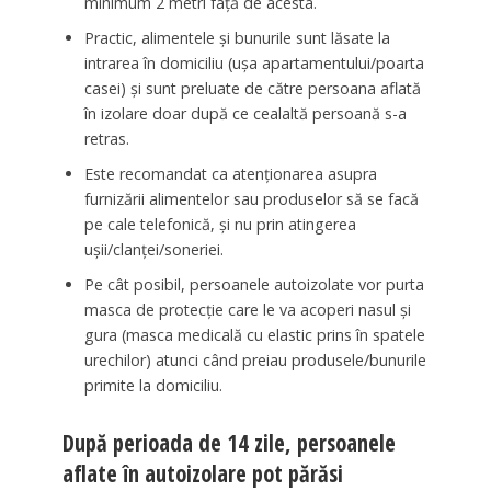
minimum 2 metri faţă de acesta.
Practic, alimentele şi bunurile sunt lăsate la
intrarea în domiciliu (uşa apartamentului/poarta
casei) şi sunt preluate de către persoana aflată
în izolare doar după ce cealaltă persoană s-a
retras.
Este recomandat ca atenţionarea asupra
furnizării alimentelor sau produselor să se facă
pe cale telefonică, şi nu prin atingerea
uşii/clanţei/soneriei.
Pe cât posibil, persoanele autoizolate vor purta
masca de protecţie care le va acoperi nasul şi
gura (masca medicală cu elastic prins în spatele
urechilor) atunci când preiau produsele/bunurile
primite la domiciliu.
După perioada de 14 zile, persoanele
aflate în autoizolare pot părăsi