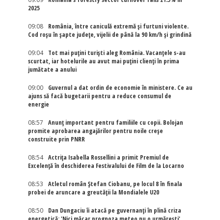
2025
09:08
România, între caniculă extremă și furtuni violente.
Cod roșu în șapte județe, vijelii de până la 90 km/h și grindină
09:04
Tot mai puțini turiști aleg România. Vacanțele s-au
scurtat, iar hotelurile au avut mai puțini clienți în prima
jumătate a anului
09:00
Guvernul a dat ordin de economie în ministere. Ce au
ajuns să facă bugetarii pentru a reduce consumul de
energie
08:57
Anunț important pentru familiile cu copii. Bolojan
promite aprobarea angajărilor pentru noile creșe
construite prin PNRR
08:54
Actriţa Isabella Rossellini a primit Premiul de
Excelenţă în deschiderea Festivalului de Film de la Locarno
08:53
Atletul român Ștefan Ciobanu, pe locul 8 în finala
probei de aruncare a greutății la Mondialele U20
08:50
Dan Dungaciu îi atacă pe guvernanți în plină criza
energetică: 'Nici măcar prognoza meteo nu o urmărești'