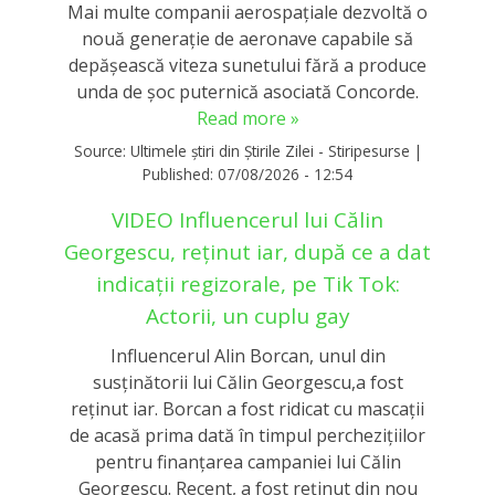
Mai multe companii aerospațiale dezvoltă o
nouă generație de aeronave capabile să
depășească viteza sunetului fără a produce
unda de șoc puternică asociată Concorde.
Read more »
Source:
Ultimele știri din Știrile Zilei - Stiripesurse
|
Published:
07/08/2026 - 12:54
VIDEO Influencerul lui Călin
Georgescu, reținut iar, după ce a dat
indicații regizorale, pe Tik Tok:
Actorii, un cuplu gay
Influencerul Alin Borcan, unul din
susținătorii lui Călin Georgescu,a fost
reținut iar. Borcan a fost ridicat cu mascații
de acasă prima dată în timpul perchezițiilor
pentru finanțarea campaniei lui Călin
Georgescu. Recent, a fost reținut din nou