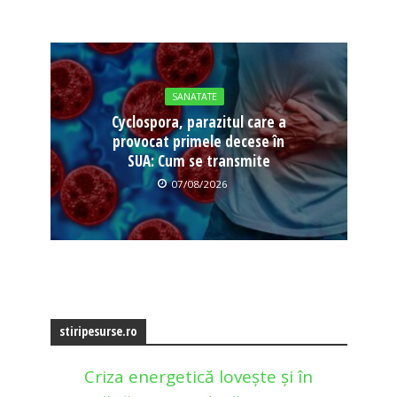
SANATATE
Cyclospora, parazitul care a
provocat primele decese în
SUA: Cum se transmite
07/08/2026
stiripesurse.ro
Criza energetică lovește și în