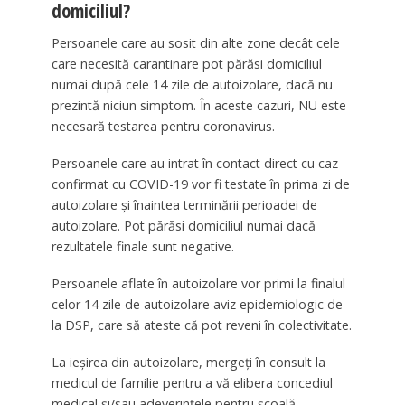
domiciliul?
Persoanele care au sosit din alte zone decât cele
care necesită carantinare pot părăsi domiciliul
numai după cele 14 zile de autoizolare, dacă nu
prezintă niciun simptom. În aceste cazuri, NU este
necesară testarea pentru coronavirus.
Persoanele care au intrat în contact direct cu caz
confirmat cu COVID-19 vor fi testate în prima zi de
autoizolare şi înaintea terminării perioadei de
autoizolare. Pot părăsi domiciliul numai dacă
rezultatele finale sunt negative.
Persoanele aflate în autoizolare vor primi la finalul
celor 14 zile de autoizolare aviz epidemiologic de
la DSP, care să ateste că pot reveni în colectivitate.
La ieşirea din autoizolare, mergeţi în consult la
medicul de familie pentru a vă elibera concediul
medical şi/sau adeverinţele pentru şcoală.