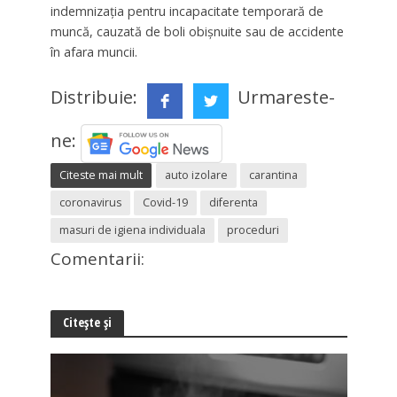
indemnizaţia pentru incapacitate temporară de
muncă, cauzată de boli obişnuite sau de accidente
în afara muncii.
Distribuie:
Urmareste-
ne:
Citeste mai mult
auto izolare
carantina
coronavirus
Covid-19
diferenta
masuri de igiena individuala
proceduri
Comentarii:
Citește și