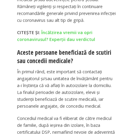
Rămâneţi vigilenţi şi respectaţi în continuare
recomandările generale privind prevenirea infecţiei
cu coronavirus sau alt tip de gripă.
CITEȘTE ȘI:
Încălzirea vremii va opri
coronavirusul? Experții dau verdictul
Aceste persoane beneficiază de scutiri
sau concedii medicale?
În primul rând, este important să contactaţi
angajatorul şi/sau unitatea de învăţământ pentru
a-i înştiinţa că vă aflaţi în autoizolare la domiciliu.
La finalul perioadei de autoizolare, elevii şi
studenţii beneficiază de scutire medicală, iar
persoanele angajate, de concediu medical.
Concediul medical va fi eliberat de către medicul
de familie, după ieşirea din izolare, în baza
certificatului DSP, nemaifiind nevoie de adeverinţă