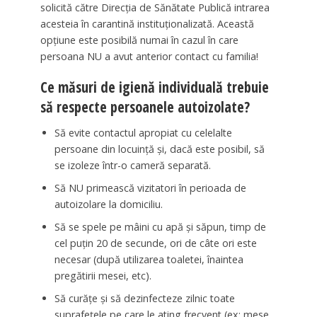
solicită către Direcţia de Sănătate Publică intrarea
acesteia în carantină instituţionalizată. Această
opţiune este posibilă numai în cazul în care
persoana NU a avut anterior contact cu familia!
Ce măsuri de igienă individuală trebuie
să respecte persoanele autoizolate?
Să evite contactul apropiat cu celelalte
persoane din locuinţă şi, dacă este posibil, să
se izoleze într-o cameră separată.
Să NU primească vizitatori în perioada de
autoizolare la domiciliu.
Să se spele pe mâini cu apă şi săpun, timp de
cel puţin 20 de secunde, ori de câte ori este
necesar (după utilizarea toaletei, înaintea
pregătirii mesei, etc).
Să curăţe şi să dezinfecteze zilnic toate
suprafeţele pe care le ating frecvent (ex: mese,