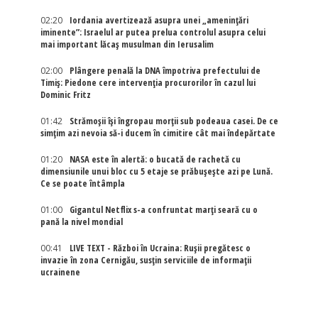
02:20
Iordania avertizează asupra unei „amenințări
iminente”: Israelul ar putea prelua controlul asupra celui
mai important lăcaș musulman din Ierusalim
02:00
Plângere penală la DNA împotriva prefectului de
Timiș: Piedone cere intervenția procurorilor în cazul lui
Dominic Fritz
01:42
Strămoșii își îngropau morții sub podeaua casei. De ce
simțim azi nevoia să-i ducem în cimitire cât mai îndepărtate
01:20
NASA este în alertă: o bucată de rachetă cu
dimensiunile unui bloc cu 5 etaje se prăbușește azi pe Lună.
Ce se poate întâmpla
01:00
Gigantul Netflix s-a confruntat marţi seară cu o
pană la nivel mondial
00:41
LIVE TEXT - Război în Ucraina: Rușii pregătesc o
invazie în zona Cernigău, susțin serviciile de informații
ucrainene