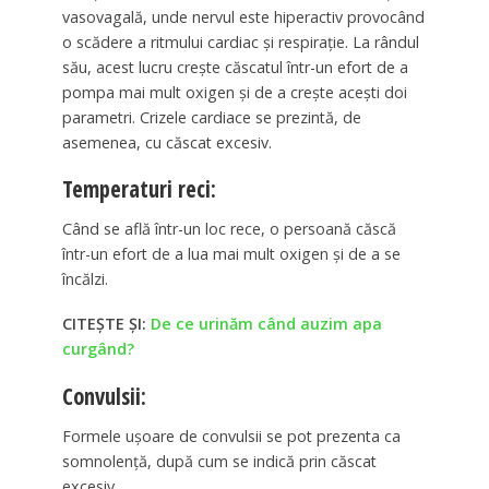
vasovagală, unde nervul este hiperactiv provocând
o scădere a ritmului cardiac și respirație. La rândul
său, acest lucru crește căscatul într-un efort de a
pompa mai mult oxigen și de a crește acești doi
parametri. Crizele cardiace se prezintă, de
asemenea, cu căscat excesiv.
Temperaturi reci:
Când se află într-un loc rece, o persoană căscă
într-un efort de a lua mai mult oxigen și de a se
încălzi.
CITEȘTE ȘI:
De ce urinăm când auzim apa
curgând?
Convulsii:
Formele ușoare de convulsii se pot prezenta ca
somnolență, după cum se indică prin căscat
excesiv.