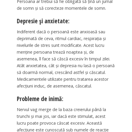
Persoana ar trebui să fie obligată să țină un jurnal
de somn și să corecteze momentele de somn.
Depresie și anxietate:
Indiferent dacă o persoană este anxioasă sau
deprimată de ceva, ritmul cardiac, respirația și
nivelurile de stres sunt modificate. Acest lucru
menține persoana trează noaptea și, de
asemenea, îl face să căscă excesiv în timpul zilei.
Atât anxietatea, cât și depresia nu lasă o persoană
să doarmă normal, crescând astfel și căscatul.
Medicamentele utilizate pentru tratarea acestor
afecțiuni induc, de asemenea, căscatul.
Probleme de inimă:
Nervul vag merge de la baza creierului până la
trunchi și mai jos, iar dacă este stimulat, acest
lucru poate provoca căscat excesiv. Această
afecțiune este cunoscută sub numele de reacție