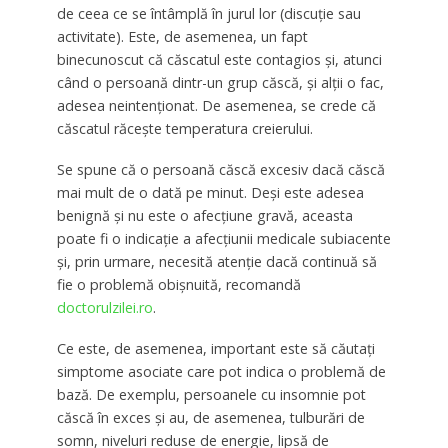
de ceea ce se întâmplă în jurul lor (discuție sau
activitate). Este, de asemenea, un fapt
binecunoscut că căscatul este contagios și, atunci
când o persoană dintr-un grup căscă, și alții o fac,
adesea neintenționat. De asemenea, se crede că
căscatul răcește temperatura creierului.
Se spune că o persoană căscă excesiv dacă căscă
mai mult de o dată pe minut. Deși este adesea
benignă și nu este o afecțiune gravă, aceasta
poate fi o indicație a afecțiunii medicale subiacente
și, prin urmare, necesită atenție dacă continuă să
fie o problemă obișnuită, recomandă
doctorulzilei.ro
.
Ce este, de asemenea, important este să căutați
simptome asociate care pot indica o problemă de
bază. De exemplu, persoanele cu insomnie pot
căscă în exces și au, de asemenea, tulburări de
somn, niveluri reduse de energie, lipsă de