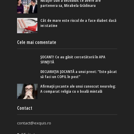
Nicușor Dan a dezvăluit ce avere are
partenera sa, Mirabela Grădinaru
Cât de mare este riscul de a face diabet dacă
iei statine
Cele mai comentate
ȘOCANT! Ce au găsit cercetătorii în APA
SFINȚITĂ
DECLARAȚIA ȘOCANTĂ a unui preot: ”Este păcat
să faci un COPIL în post”
Afirmaţii şocante ale unui cunoscut neurolog:
A comparat religia cu o boală mintală
Contact
contact@exquis.ro