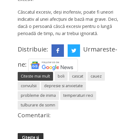
Căscatul excesiv, deși inofensiv, poate fi uneori
indicativ al unei afecțiuni de bază mai grave. Deci,
dacă o persoană căscă excesiv pentru o lungă
perioadă de timp, nu ar trebui ignorată.
Distribuie:
Urmareste-
ne:
Citeste mai mult
boli
cascat
cauez
convulsii
depresie si anxietate
probleme de inima
temperaturi reci
tulburare de somn
Comentarii:
Citește și