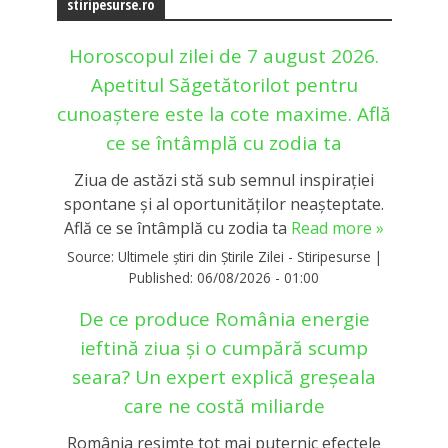
stiripesurse.ro
Horoscopul zilei de 7 august 2026.
Apetitul Săgetătorilot pentru
cunoaștere este la cote maxime. Află
ce se întâmplă cu zodia ta
Ziua de astăzi stă sub semnul inspirației
spontane și al oportunităților neașteptate.
Află ce se întâmplă cu zodia ta
Read more »
Source:
Ultimele știri din Știrile Zilei - Stiripesurse
|
Published:
06/08/2026 - 01:00
De ce produce România energie
ieftină ziua și o cumpără scump
seara? Un expert explică greșeala
care ne costă miliarde
România resimte tot mai puternic efectele