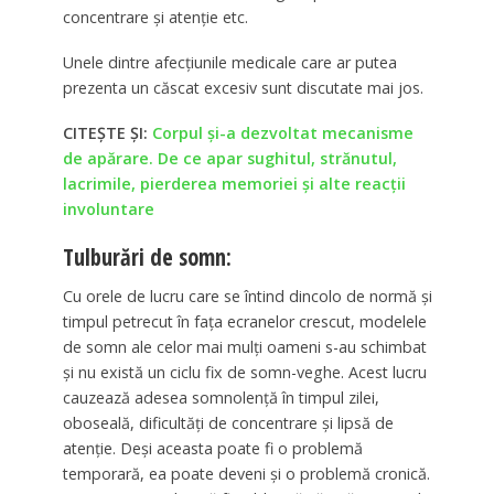
concentrare și atenție etc.
Unele dintre afecțiunile medicale care ar putea
prezenta un căscat excesiv sunt discutate mai jos.
CITEȘTE ȘI:
Corpul și-a dezvoltat mecanisme
de apărare. De ce apar sughitul, strănutul,
lacrimile, pierderea memoriei și alte reacții
involuntare
Tulburări de somn:
Cu orele de lucru care se întind dincolo de normă și
timpul petrecut în fața ecranelor crescut, modelele
de somn ale celor mai mulți oameni s-au schimbat
și nu există un ciclu fix de somn-veghe. Acest lucru
cauzează adesea somnolență în timpul zilei,
oboseală, dificultăți de concentrare și lipsă de
atenție. Deși aceasta poate fi o problemă
temporară, ea poate deveni și o problemă cronică.