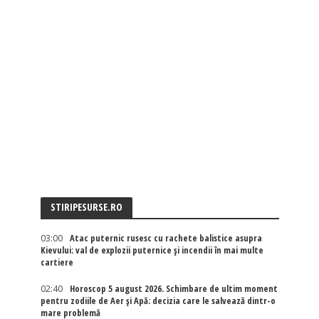
STIRIPESURSE.RO
03:00
Atac puternic rusesc cu rachete balistice asupra
Kievului: val de explozii puternice și incendii în mai multe
cartiere
02:40
Horoscop 5 august 2026. Schimbare de ultim moment
pentru zodiile de Aer și Apă: decizia care le salvează dintr-o
mare problemă