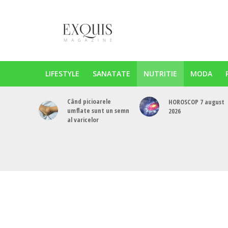
LIFESTYLE
SANATATE
NUTRITIE
MODA
Când picioarele
HOROSCOP 7 august
umflate sunt un semn
2026
al varicelor