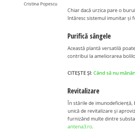
Cristina Popescu
Chiar dacă urzica pare o buru
întăresc sistemul imunitar şi f
Purifică sângele
Această plantă versatilă poat
contribui la ameliorarea bolilor
CITEȘTE ȘI:
Când să nu mănânc
Revitalizare
În stările de imunodeficienţă,
unică de revitalizare şi aprovi
furnizând multe dintre substa
antena3.ro
.