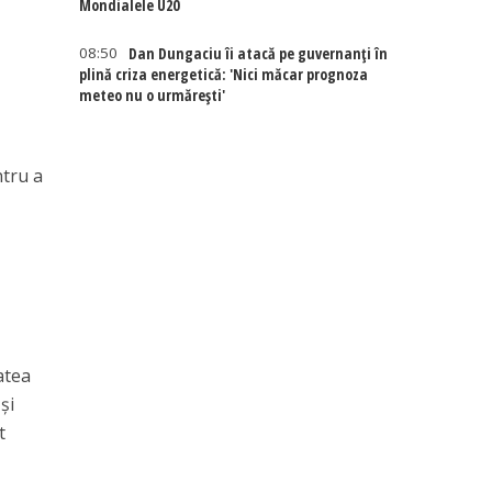
Mondialele U20
08:50
Dan Dungaciu îi atacă pe guvernanți în
plină criza energetică: 'Nici măcar prognoza
meteo nu o urmărești'
ntru a
atea
şi
t