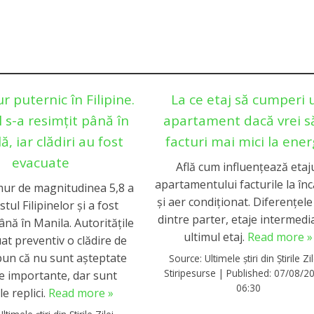
 puternic în Filipine.
La ce etaj să cumperi 
 s-a resimțit până în
apartament dacă vrei să
ă, iar clădiri au fost
facturi mai mici la ener
evacuate
Află cum influențează etaj
apartamentului facturile la înc
ur de magnitudinea 5,8 a
și aer condiționat. Diferențel
stul Filipinelor și a fost
dintre parter, etaje intermedia
ână în Manila. Autoritățile
ultimul etaj.
Read more »
at preventiv o clădire de
spun că nu sunt așteptate
Source:
Ultimele știri din Știrile Zil
Stiripesurse
|
Published:
07/08/20
 importante, dar sunt
06:30
le replici.
Read more »