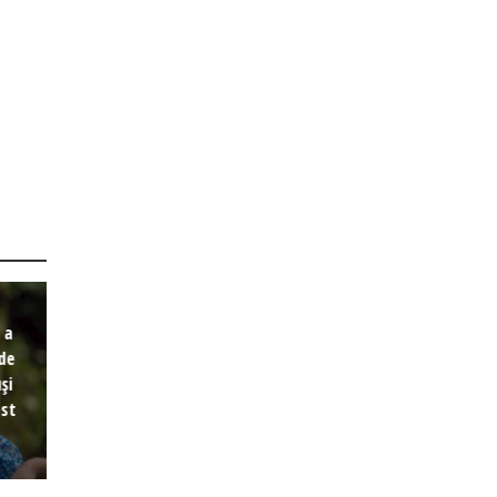
 a
 de
și
est