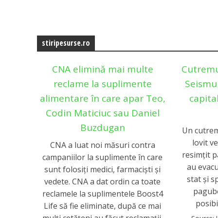
stiripesurse.ro
CNA elimină mai multe
Cutremur
reclame la suplimente
Seismul
alimentare în care apar Teo,
capital
Codin Maticiuc sau Daniel
Buzdugan
Un cutrem
lovit ve
CNA a luat noi măsuri contra
resimțit p
campaniilor la suplimente în care
au evacu
sunt folosiţi medici, farmacişti şi
stat și 
vedete. CNA a dat ordin ca toate
pagube
reclamele la suplimentele Boost4
posibi
Life să fie eliminate, după ce mai