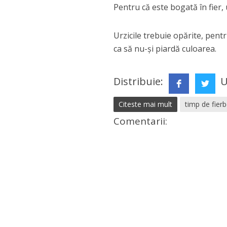
Pentru că este bogată în fier,
Urzicile trebuie opărite, pent
ca să nu-și piardă culoarea.
Distribuie:
U
Citeste mai mult
timp de fierb
Comentarii: