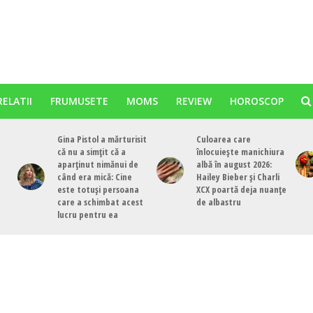
RELATII
FRUMUSETE
MOMS
REVIEW
HOROSCOP
Gina Pistol a mărturisit
Culoarea care
că nu a simțit că a
înlocuiește manichiura
aparținut nimănui de
albă în august 2026:
când era mică: Cine
Hailey Bieber și Charli
este totuși persoana
XCX poartă deja nuanțe
care a schimbat acest
de albastru
lucru pentru ea