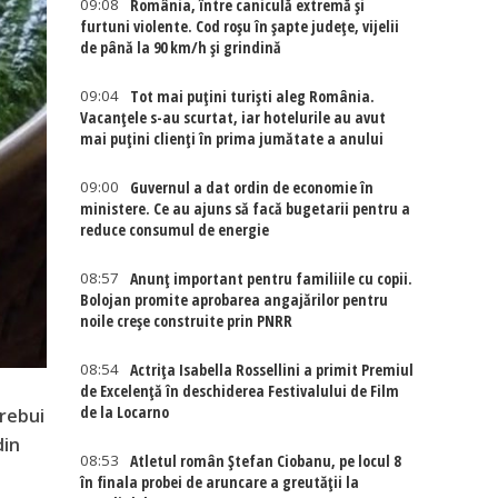
09:08
România, între caniculă extremă și
furtuni violente. Cod roșu în șapte județe, vijelii
de până la 90 km/h și grindină
09:04
Tot mai puțini turiști aleg România.
Vacanțele s-au scurtat, iar hotelurile au avut
mai puțini clienți în prima jumătate a anului
09:00
Guvernul a dat ordin de economie în
ministere. Ce au ajuns să facă bugetarii pentru a
reduce consumul de energie
08:57
Anunț important pentru familiile cu copii.
Bolojan promite aprobarea angajărilor pentru
noile creșe construite prin PNRR
08:54
Actriţa Isabella Rossellini a primit Premiul
de Excelenţă în deschiderea Festivalului de Film
de la Locarno
trebui
din
08:53
Atletul român Ștefan Ciobanu, pe locul 8
în finala probei de aruncare a greutății la