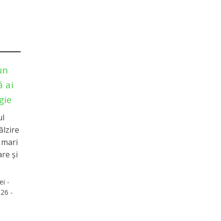
un
 ai
gie
ul
ălzire
e mari
re și
ei -
26 -