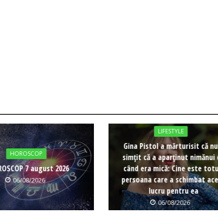
LIFESTYLE
Gina Pistol a mărturisit că nu
HOROSCOP
simțit că a aparținut nimănui
OSCOP 7 august 2026
când era mică: Cine este totu
persoana care a schimbat ac
06/08/2026
lucru pentru ea
06/08/2026