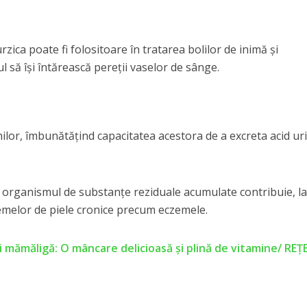
urzica poate fi folositoare în tratarea bolilor de inimă şi
l să îşi întărească pereţii vaselor de sânge.
ilor, îmbunătăţind capacitatea acestora de a excreta acid uric
ţa organismul de substanţe reziduale acumulate contribuie, l
lemelor de piele cronice precum eczemele.
și mămăligă: O mâncare delicioasă și plină de vitamine/ RE