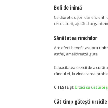
Boli de inimă
Ca diuretic uşor, dar eficient, 
circulatorii, ajutând organismu
Sănătatea rinichilor
Are efect benefic asupra rinich
astfel, ameliorează guta.
Capacitatea urzicii de a cură
rândul ei, la vindecarea prob
CITEȘTE ȘI:
Urzici cu usturoi 
Cât timp gătești urzicile