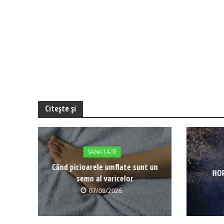
Citește și
SANATATE
Când picioarele umflate sunt un
HOR
semn al varicelor
07/08/2026