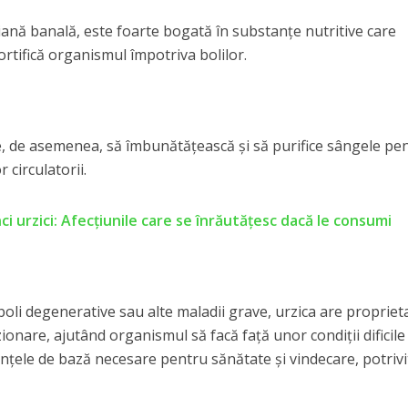
iană banală, este foarte bogată în substanţe nutritive care
ortifică organismul împotriva bolilor.
e, de asemenea, să îmbunătăţească şi să purifice sângele pe
 circulatorii.
i urzici: Afecțiunile care se înrăutățesc dacă le consumi
 boli degenerative sau alte maladii grave, urzica are propriet
zionare, ajutând organismul să facă faţă unor condiţii dificile 
nţele de bază necesare pentru sănătate şi vindecare, potrivi