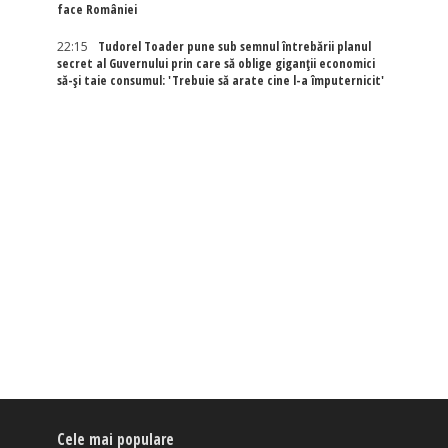
face României
22:15
Tudorel Toader pune sub semnul întrebării planul
secret al Guvernului prin care să oblige giganții economici
să-și taie consumul: 'Trebuie să arate cine l-a împuternicit'
Cele mai populare