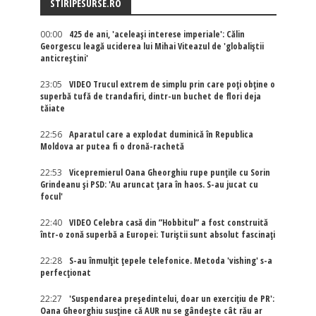
STIRIPESURSE.RO
00:00
425 de ani, 'aceleași interese imperiale': Călin
Georgescu leagă uciderea lui Mihai Viteazul de 'globaliștii
anticreștini'
23:05
VIDEO Trucul extrem de simplu prin care poți obține o
superbă tufă de trandafiri, dintr-un buchet de flori deja
tăiate
22:56
Aparatul care a explodat duminică în Republica
Moldova ar putea fi o dronă-rachetă
22:53
Vicepremierul Oana Gheorghiu rupe punțile cu Sorin
Grindeanu și PSD: 'Au aruncat țara în haos. S-au jucat cu
focul'
22:40
VIDEO Celebra casă din ”Hobbitul” a fost construită
într-o zonă superbă a Europei: Turiștii sunt absolut fascinați
22:28
S-au înmulțit țepele telefonice. Metoda 'vishing' s-a
perfecționat
22:27
'Suspendarea președintelui, doar un exercițiu de PR':
Oana Gheorghiu susține că AUR nu se gândește cât rău ar