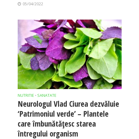
05/04/2022
NUTRITIE
SANATATE
•
Neurologul Vlad Ciurea dezvăluie
‘Patrimoniul verde’ – Plantele
care îmbunătățesc starea
întregului organism