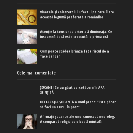
Vinetele și colesterolul: Efectul pe care îl are
această legumă preferată a românilor
Atenție la tensiunea arterială dimineața: Ce
înseamnă dacă este crescută la prima oră
Cum poate scădea brânza feta riscul de a
face cancer
Cele mai comentate
ȘOCANT! Ce au găsit cercetătorii în APA
SFINȚITĂ
DECLARAȚIA ȘOCANTĂ a unui preot: ”Este păcat
să faci un COPIL în post”
Afirmaţii şocante ale unui cunoscut neurolog:
A comparat religia cu o boală mintală