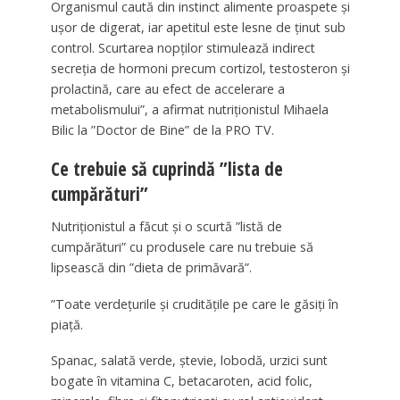
Organismul caută din instinct alimente proaspete și
ușor de digerat, iar apetitul este lesne de ținut sub
control. Scurtarea nopților stimulează indirect
secreția de hormoni precum cortizol, testosteron și
prolactină, care au efect de accelerare a
metabolismului”, a afirmat nutriționistul Mihaela
Bilic la ”Doctor de Bine” de la PRO TV.
Ce trebuie să cuprindă ”lista de
cumpărături”
Nutriționistul a făcut și o scurtă ”listă de
cumpărături” cu produsele care nu trebuie să
lipsească din ”dieta de primăvară”.
”Toate verdețurile și cruditățile pe care le găsiți în
piață.
Spanac, salată verde, ștevie, lobodă, urzici sunt
bogate în vitamina C, betacaroten, acid folic,