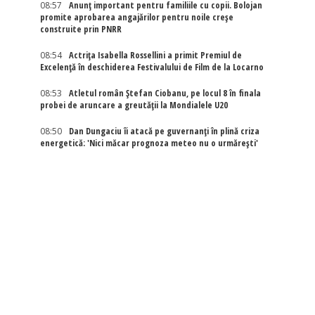
08:57
Anunț important pentru familiile cu copii. Bolojan
promite aprobarea angajărilor pentru noile creșe
construite prin PNRR
08:54
Actriţa Isabella Rossellini a primit Premiul de
Excelenţă în deschiderea Festivalului de Film de la Locarno
08:53
Atletul român Ștefan Ciobanu, pe locul 8 în finala
probei de aruncare a greutății la Mondialele U20
08:50
Dan Dungaciu îi atacă pe guvernanți în plină criza
energetică: 'Nici măcar prognoza meteo nu o urmărești'