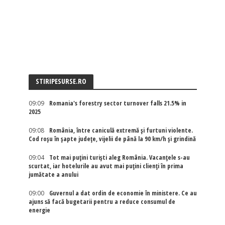
STIRIPESURSE.RO
09:09
Romania's forestry sector turnover falls 21.5% in
2025
09:08
România, între caniculă extremă și furtuni violente.
Cod roșu în șapte județe, vijelii de până la 90 km/h și grindină
09:04
Tot mai puțini turiști aleg România. Vacanțele s-au
scurtat, iar hotelurile au avut mai puțini clienți în prima
jumătate a anului
09:00
Guvernul a dat ordin de economie în ministere. Ce au
ajuns să facă bugetarii pentru a reduce consumul de
energie