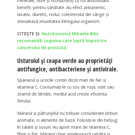
minerale, fibre și fitonutrienți cu rol antioxidant
benefic pentru sănătate. Au efect antianemic,
laxativ, diuretic, reduc colesterolul din sânge și
stimulează imunitatea întregului organism.
CITEȘTE ȘI:
Nutriționistul Mihaela Bilic
recomandă: Leguma care luptă împotriva
cancerului de prostată
Usturoiul și ceapa verde au proprietăți
antifungice, antibacteriene și antivirale.
Spanacul și urzicile conțin doze mari de fier și
vitamina C. Consumați-le cu sos de roșii, oțet sau
zeamă de lămâie, mediul acid crește eficiența
fierului.
Mărarul și pătrunjelul nu trebuie considerate ierburi
aromate, ci alimente de bază. Folosiți-le din belșug
în salate și sosuri. Au aport mare de vitamina C,
fibre și fier. Mărarul chiar ameliorează celulita și