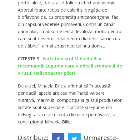
portocalele, dar și acid folic cu efect antianemic.
Aportul foarte redus de calorii și bogăția de
bioflavonoide, cu proprietăți anticancerigene, fac
din căpșuni vedetele primăverii. Conțin un zahăr
particular, cu absorție lentă, levuloza, motiv pentru
care sunt desertul ideal pentru diabetici sau în cura
de slăbire”, a mai spus medicul nutriționist.
CITEȘTE ȘI:
Nutriționistul Mihaela Bilic
recomandă: Leguma care vindecă stomacul de
virusul Helicobacter pilori
De altfel, Mihaela Bilic a afirmat că în această
perioadă laptele are cea mai înaltă valoare
nutritivă, mai mult, compoziția și gustul produselor
lactate sunt superioare. ”Lactate și legume din
belșug, asta este esența dietei de primăvară”, a
concluzionat Mihaela Bilic.
Distribuie:
Urmareste-