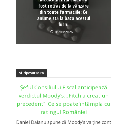
fost retras de la vânzare
din toate farmaciile: Ce
anume stă la baza acestui
lucru
06/08/2026
stiripesurse.ro
Șeful Consiliului Fiscal anticipează
verdictul Moody’s: „Fitch a creat un
precedent”. Ce se poate întâmpla cu
ratingul României
Daniel Dăianu spune că Moody’s va ține cont