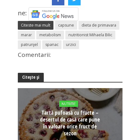
ne:
Citeste mai mult
capsune
dieta de primavara
marar
metabolism
nutritionist Mihaela Bilic
patrunjel
spanac
urzici
Comentarii:
Citește și
NUTRITIE
Tartă pufoasă cu fructe –
desertul de casă care pune
în valoare orice fruct de
sezon