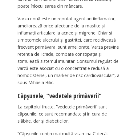
poate înlocui sarea din mâncare.
Varza nouă este un reputat agent antiinflamator,
ameliorează orice afecțiune de la mastite și
inflamații articulare la acnee și migrene. Chiar și
simptomele ulcerului și gastritei, care recidivează
frecvent primăvara, sunt ameliorate. Varza previne
retenția de lichide, combate constipația și
stimulează sistemul imunitar. Consumul regulat de
varză este asociat cu o concentrație redusă a
homocisteinei, un marker de risc cardiovascular”, a
spus Mihaela Bilic.
Căpșunele, ”vedetele primăverii”
La capitolul fructe, ”vedetele primăverii” sunt
căpșunile, ce sunt recomandate și în cura de
slăbire, dar și diabeticilor.
”Căpșunile conțin mai multă vitamina C decât