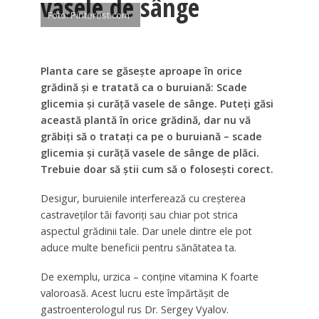
vasele de sânge
Foto: Pinterest.com
Planta care se găsește aproape în orice
grădină și e tratată ca o buruiană: Scade
glicemia și curăță vasele de sânge. Puteți găsi
această plantă în orice grădină, dar nu vă
grăbiți să o tratați ca pe o buruiană – scade
glicemia și curăță vasele de sânge de plăci.
Trebuie doar să știi cum să o folosești corect.
Desigur, buruienile interferează cu creșterea
castraveților tăi favoriți sau chiar pot strica
aspectul grădinii tale. Dar unele dintre ele pot
aduce multe beneficii pentru sănătatea ta.
De exemplu, urzica – conține vitamina K foarte
valoroasă. Acest lucru este împărtășit de
gastroenterologul rus Dr. Sergey Vyalov.