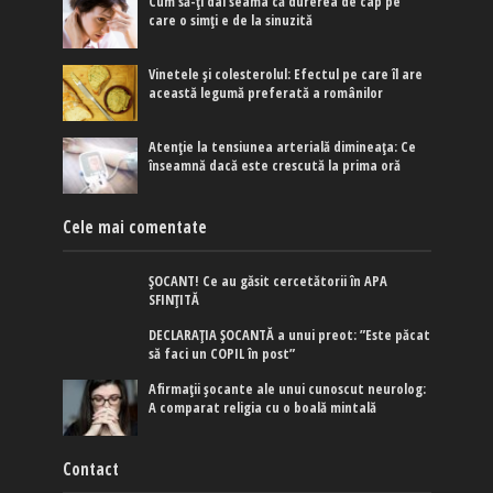
Cum să-ți dai seama că durerea de cap pe
care o simți e de la sinuzită
Vinetele și colesterolul: Efectul pe care îl are
această legumă preferată a românilor
Atenție la tensiunea arterială dimineața: Ce
înseamnă dacă este crescută la prima oră
Cele mai comentate
ȘOCANT! Ce au găsit cercetătorii în APA
SFINȚITĂ
DECLARAȚIA ȘOCANTĂ a unui preot: ”Este păcat
să faci un COPIL în post”
Afirmaţii şocante ale unui cunoscut neurolog:
A comparat religia cu o boală mintală
Contact