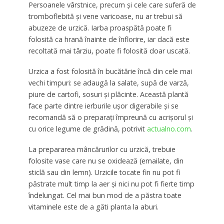
Persoanele vârstnice, precum și cele care suferă de
tromboflebită și vene varicoase, nu ar trebui să
abuzeze de urzică. Iarba proaspătă poate fi
folosită ca hrană înainte de înflorire, iar dacă este
recoltată mai târziu, poate fi folosită doar uscată.
Urzica a fost folosită în bucătărie încă din cele mai
vechi timpuri: se adaugă la salate, supă de varză,
piure de cartofi, sosuri și plăcinte. Această plantă
face parte dintre ierburile ușor digerabile și se
recomandă să o preparați împreună cu acrișorul și
cu orice legume de grădină, potrivit
actualno.com
.
La prepararea mâncărurilor cu urzică, trebuie
folosite vase care nu se oxidează (emailate, din
sticlă sau din lemn). Urzicile tocate fin nu pot fi
păstrate mult timp la aer și nici nu pot fi fierte timp
îndelungat. Cel mai bun mod de a păstra toate
vitaminele este de a găti planta la aburi.