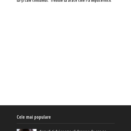
să-și taie consumul: 'Trebuie să arate cine l-a împuternicit'
Cele mai populare