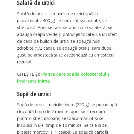
Salată de urzici
Salată de urzici – frunzele de urzici spălate
(aproximativ 400 g) se fierb câteva minute, se
strecoară. Apoi se taie, se pun într-o salatieră, se
adaugă ceapă verde și pătrunjel tocate. La un sfert
de cană de bulion de urzici se adaugă nuci
zdrobite (1/2 cană), se adaugă oțet și sare după
gust, se amestecă și se asezonează cu amestecul
rezultat.
CITEȘTE ȘI:
Planta care scade colesterolul şi
întăreşte inima
Supă de urzici
Supă de urzici – urzicile tinere (250 g) se pun în apă
clocotită timp de 2 minute, apoi se strecoară
printr-o strecurătoare, se toacă mărunt și se
înăbușă în ulei timp de 10 minute. Se taie și se
prăjesc morcovii și 1 ceapă. Se adaugă cartofii