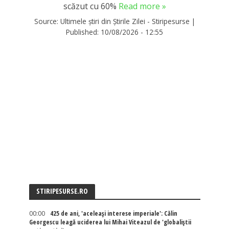
scăzut cu 60%
Read more »
Source:
Ultimele știri din Știrile Zilei - Stiripesurse
|
Published:
10/08/2026 - 12:55
STIRIPESURSE.RO
00:00
425 de ani, 'aceleași interese imperiale': Călin
Georgescu leagă uciderea lui Mihai Viteazul de 'globaliștii