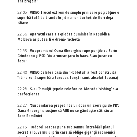
anticreștini'
23:05
VIDEO Trucul extrem de simplu prin care poți obține o
superbă tufă de trandafiri, dintr-un buchet de flori deja
tăiate
22:56
Aparatul care a explodat duminică în Republica
Moldova ar putea fi o dronă-rachetă
22:53
Vicepremierul Oana Gheorghiu rupe punțile cu Sorin
Grindeanu și PSD: 'Au aruncat țara în haos. S-au jucat cu
focul'
22:40
VIDEO Celebra casă din ”Hobbitul” a fost construită
într-o zonă superbă a Europei: Turiștii sunt absolut fascinați
22:28
S-au înmulțit țepele telefonice. Metoda 'vishing' s-a
perfecționat
22:27
'Suspendarea președintelui, doar un exercițiu de PR':
Oana Gheorghiu susține că AUR nu se gândește cât rău ar
face României
22:15
Tudorel Toader pune sub semnul întrebării planul
secret al Guvernului prin care să oblige giganții economici