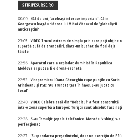
STIRIPESURSE.RO
00:00
425 de ani, 'aceleași interese imperiale': Călin
Georgescu leagă uciderea lui Mihai Viteazul de 'globaliștii
anticreștini'
23:05
VIDEO Trucul extrem de simplu prin care poți obține o
superbă tufă de trandafiri, dintr-un buchet de flori deja
tăiate
22:56
Aparatul care a explodat duminică în Republica
Moldova ar putea fi o dronă-rachetă
22:53
Vicepremierul Oana Gheorghiu rupe punțile cu Sorin
Grindeanu și PSD: 'Au aruncat țara în haos. S-au jucat cu
focul'
22:40
VIDEO Celebra casă din ”Hobbitul” a fost construită
într-o zonă superbă a Europei: Turiștii sunt absolut fascinați
22:28
S-au înmulțit țepele telefonice. Metoda 'vishing' s-a
perfecționat
22:27
'Suspendarea președintelui, doar un exercițiu de PR':