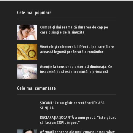
Cele mai populare
Cum să-ți dai seama că durerea de cap pe
care o simți e de la sinuzită
Vinetele și colesterolul: Efectul pe care îl are
această legumă preferată a românilor
Atenție la tensiunea arterială dimineața: Ce
înseamnă dacă este crescută la prima oră
Cele mai comentate
ȘOCANT! Ce au găsit cercetătorii în APA
SFINȚITĂ
DECLARAȚIA ȘOCANTĂ a unui preot: ”Este păcat
să faci un COPIL în post”
Afirmaţii şocante ale unui cunoscut neurolog: