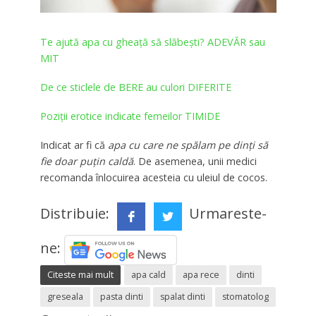
Te ajută apa cu gheață să slăbești? ADEVĂR sau
MIT
De ce sticlele de BERE au culori DIFERITE
Poziţii erotice indicate femeilor TIMIDE
Indicat ar fi că
apa cu care ne spălam pe dinți să
fie doar puțin caldă
. De asemenea, unii medici
recomanda înlocuirea acesteia cu uleiul de cocos.
Distribuie:
Urmareste-
ne:
Citeste mai mult
apa cald
apa rece
dinti
greseala
pasta dinti
spalat dinti
stomatolog