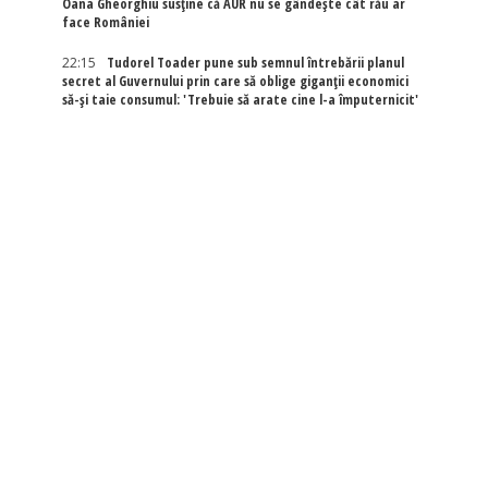
Oana Gheorghiu susține că AUR nu se gândește cât rău ar
face României
22:15
Tudorel Toader pune sub semnul întrebării planul
secret al Guvernului prin care să oblige giganții economici
să-și taie consumul: 'Trebuie să arate cine l-a împuternicit'