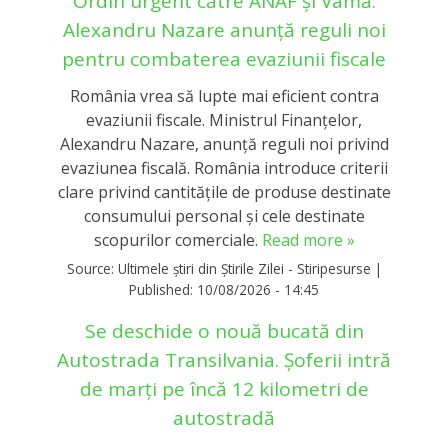
Ordin urgent către ANAF și Vamă:
Alexandru Nazare anunță reguli noi
pentru combaterea evaziunii fiscale
România vrea să lupte mai eficient contra
evaziunii fiscale. Ministrul Finanțelor,
Alexandru Nazare, anunță reguli noi privind
evaziunea fiscală. România introduce criterii
clare privind cantitățile de produse destinate
consumului personal și cele destinate
scopurilor comerciale.
Read more »
Source:
Ultimele știri din Știrile Zilei - Stiripesurse
|
Published:
10/08/2026 - 14:45
Se deschide o nouă bucată din
Autostrada Transilvania. Șoferii intră
de marți pe încă 12 kilometri de
autostradă