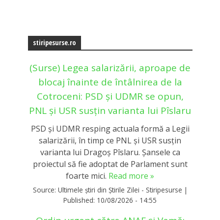
stiripesurse.ro
(Surse) Legea salarizării, aproape de
blocaj înainte de întâlnirea de la
Cotroceni: PSD și UDMR se opun,
PNL și USR susțin varianta lui Pîslaru
PSD și UDMR resping actuala formă a Legii
salarizării, în timp ce PNL și USR susțin
varianta lui Dragoș Pîslaru. Șansele ca
proiectul să fie adoptat de Parlament sunt
foarte mici.
Read more »
Source:
Ultimele știri din Știrile Zilei - Stiripesurse
|
Published:
10/08/2026 - 14:55