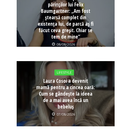
părinților lui Felix
Baumgartner: „Am fost
ștearsă complet din
existența lui, de parcă aș fi
făcut ceva greșit. Chiar se
tem de mine”
08/08/2026
LIFESTYLE
Laura Cosoi a devenit
mamă pentru a cincea oară:
Cum se gândește la ideea
de a mai avea încă un
bebeluș
07/08/2026