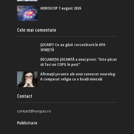
HOROSCOP 7 august 2026
Cele mai comentate
ȘOCANT! Ce au găsit cercetătorii în APA
SFINȚITĂ
DECLARAȚIA ȘOCANTĂ a unui preot: ”Este păcat
să faci un COPIL în post”
Afirmaţii şocante ale unui cunoscut neurolog:
A comparat religia cu o boală mintală
Contact
contact@exquis.ro
Publicitate