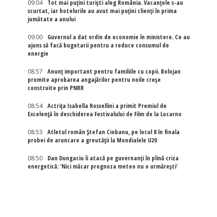
09:04
Tot mai puțini turiști aleg România. Vacanțele s-au
scurtat, iar hotelurile au avut mai puțini clienți în prima
jumătate a anului
09:00
Guvernul a dat ordin de economie în ministere. Ce au
ajuns să facă bugetarii pentru a reduce consumul de
energie
08:57
Anunț important pentru familiile cu copii. Bolojan
promite aprobarea angajărilor pentru noile creșe
construite prin PNRR
08:54
Actriţa Isabella Rossellini a primit Premiul de
Excelenţă în deschiderea Festivalului de Film de la Locarno
08:53
Atletul român Ștefan Ciobanu, pe locul 8 în finala
probei de aruncare a greutății la Mondialele U20
08:50
Dan Dungaciu îi atacă pe guvernanți în plină criza
energetică: 'Nici măcar prognoza meteo nu o urmărești'