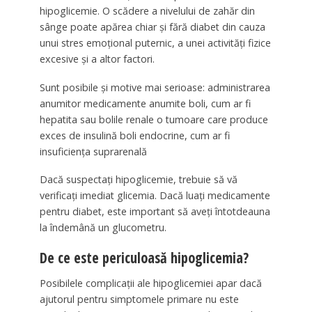
hipoglicemie. O scădere a nivelului de zahăr din
sânge poate apărea chiar și fără diabet din cauza
unui stres emoțional puternic, a unei activități fizice
excesive și a altor factori.
Sunt posibile și motive mai serioase: administrarea
anumitor medicamente anumite boli, cum ar fi
hepatita sau bolile renale o tumoare care produce
exces de insulină boli endocrine, cum ar fi
insuficiența suprarenală
Dacă suspectați hipoglicemie, trebuie să vă
verificați imediat glicemia. Dacă luați medicamente
pentru diabet, este important să aveți întotdeauna
la îndemână un glucometru.
De ce este periculoasă hipoglicemia?
Posibilele complicații ale hipoglicemiei apar dacă
ajutorul pentru simptomele primare nu este