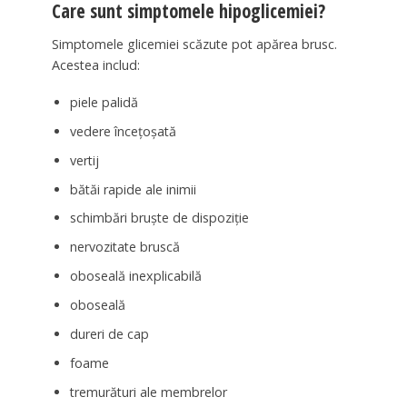
Care sunt simptomele hipoglicemiei?
Simptomele glicemiei scăzute pot apărea brusc.
Acestea includ:
piele palidă
vedere încețoșată
vertij
bătăi rapide ale inimii
schimbări bruște de dispoziție
nervozitate bruscă
oboseală inexplicabilă
oboseală
dureri de cap
foame
tremurături ale membrelor