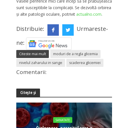
Vasele periferice mici care încep să se prăbușească
sunt susceptibile la complicații. Se dezvoltă orbirea
și alte patologii oculare, potrivit
actualno.com
.
Distribuie:
Urmareste-
ne:
Citeste mai mult
moduri de a regla glicemia
nivelul zaharului in sange
scaderea glicemiei
Comentarii:
Citește și
SANATATE