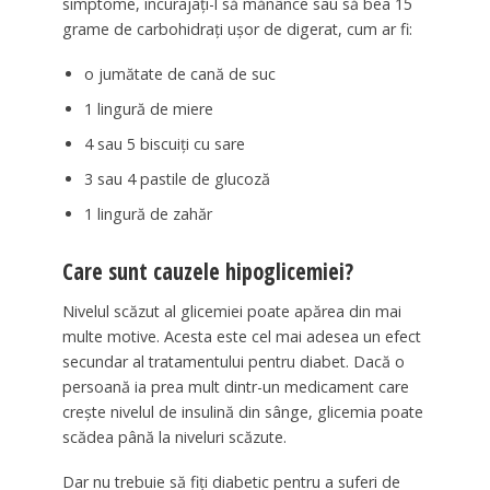
simptome, încurajați-l să mănânce sau să bea 15
grame de carbohidrați ușor de digerat, cum ar fi:
o jumătate de cană de suc
1 lingură de miere
4 sau 5 biscuiți cu sare
3 sau 4 pastile de glucoză
1 lingură de zahăr
Care sunt cauzele hipoglicemiei?
Nivelul scăzut al glicemiei poate apărea din mai
multe motive. Acesta este cel mai adesea un efect
secundar al tratamentului pentru diabet. Dacă o
persoană ia prea mult dintr-un medicament care
crește nivelul de insulină din sânge, glicemia poate
scădea până la niveluri scăzute.
Dar nu trebuie să fiți diabetic pentru a suferi de