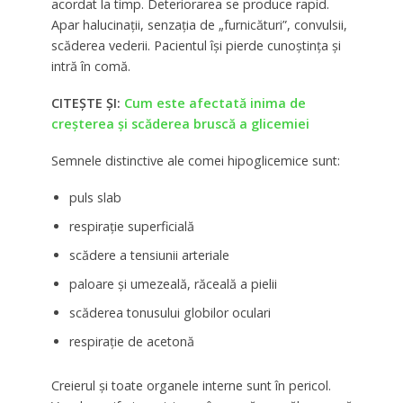
acordat la timp. Deteriorarea se produce rapid.
Apar halucinații, senzația de „furnicături”, convulsii,
scăderea vederii. Pacientul își pierde cunoștința și
intră în comă.
CITEȘTE ȘI:
Cum este afectată inima de
creșterea și scăderea bruscă a glicemiei
Semnele distinctive ale comei hipoglicemice sunt:
puls slab
respirație superficială
scădere a tensiunii arteriale
paloare și umezeală, răceală a pielii
scăderea tonusului globilor oculari
respirație de acetonă
Creierul și toate organele interne sunt în pericol.