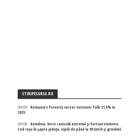
STIRIPESURSE.RO
09:09
Romania's forestry sector turnover falls 21.5% in
2025
09:08
România, între caniculă extremă și furtuni violente.
Cod roșu în șapte județe, vijelii de până la 90 km/h și grindină