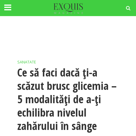
SANATATE
Ce să faci dacă ți-a
scăzut brusc glicemia –
5 modalități de a-ți
echilibra nivelul
zahărului în sânge