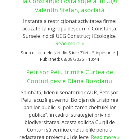
la Constanța: Fosta soție a lui Gigi
Valentin Ștefan, asociată
Instanța a restricționat activitatea firmei
acuzate că îngropa deșeuri în Constanța.
Sursele indică UCG Construcții Ecologice.
Read more »
Source:
Ultimele știri din Știrile Zilei - Stiripesurse
|
Published:
08/08/2026 - 10:44
Petrișor Peiu trimite Curtea de
Conturi peste Diana Buzoianu
Sâmbătă, liderul senatorilor AUR, Petrișor
Peiu, acuză guvernul Bolojan de „risipirea
banilor publici și politizarea cheltuielilor
publice”, în cadrul strategiei privind
biodiversitatea. Acesta solicită Curții de
Conturi să verifice cheltuielile pentru
redactarea proiectului de lege.
Read more »