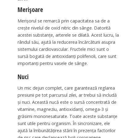
Merișoare
Merișorul se remarcă prin capacitatea sa de a
crește nivelul de oxid nitric din sânge. Datorită
acestei substanțe, arterele se dilată. Acest lucru, la
rândul său, ajută la reducerea încărcăturii asupra
sistemului cardiovascular. Fructele mici sunt o
sursă bogată de antioxidanți polifenoli, care sunt
importanți pentru vasele de sânge.
Nuci
Un mic dejun complet, care garantează reglarea
presiunii pe tot parcursul zilei, ar trebui să includă
și nuci. Această nucă este o sursă concentrată de
vitamine, magneziu, antioxidanți, omega-3 și
grăsimi mononesaturate. Toate aceste substanțe
sunt utile pentru organism. În sincronizare, ele
ajută la îmbunătățirea stării în prezența factorilor
de risc care declanșează boli coronariene.