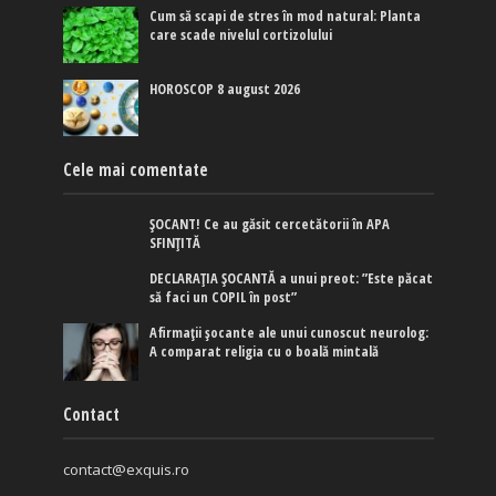
Cum să scapi de stres în mod natural: Planta
care scade nivelul cortizolului
HOROSCOP 8 august 2026
Cele mai comentate
ȘOCANT! Ce au găsit cercetătorii în APA
SFINȚITĂ
DECLARAȚIA ȘOCANTĂ a unui preot: ”Este păcat
să faci un COPIL în post”
Afirmaţii şocante ale unui cunoscut neurolog:
A comparat religia cu o boală mintală
Contact
contact@exquis.ro