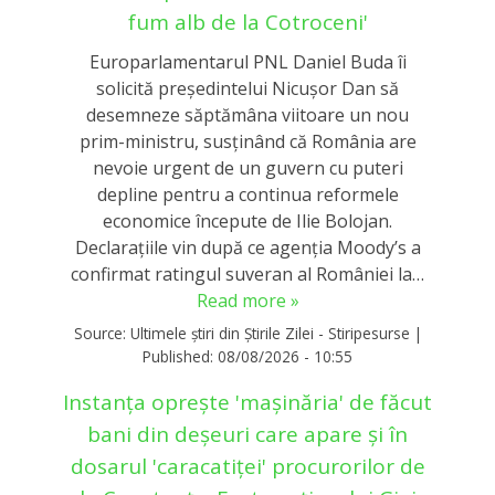
fum alb de la Cotroceni'
Europarlamentarul PNL Daniel Buda îi
solicită președintelui Nicușor Dan să
desemneze săptămâna viitoare un nou
prim-ministru, susținând că România are
nevoie urgent de un guvern cu puteri
depline pentru a continua reformele
economice începute de Ilie Bolojan.
Declarațiile vin după ce agenția Moody’s a
confirmat ratingul suveran al României la…
Read more »
Source:
Ultimele știri din Știrile Zilei - Stiripesurse
|
Published:
08/08/2026 - 10:55
Instanța oprește 'mașinăria' de făcut
bani din deșeuri care apare și în
dosarul 'caracatiței' procurorilor de