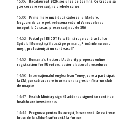
15:06
Bacalaureat 2026, sesiunea de toamnă. Ce trebuie să
știe cei care vor susține probele scrise
15:00
Prima mare miză după căderea lui Maduro.
Negocierile care pot redesena viitorul Venezuelei au
început la Caracas, proces susținut de SUA
14:52
Fostul șef DIICOT Felix Bănilă rupe contractul cu
Spitalul Moinești și îl acuză pe primar: „Primăriile nu sunt
moșii, profesioniștii nu sunt vasali”
14:52
Romania's Electoral Authority proposes online
registration for EU voters, easier electoral procedures
14:50
Internaţionalul englez Ivan Toney, care a participat
la CM, pus sub acuzare în urma unei agresiuni într-un club
de noapte
14:47
Health Ministry sign 49 addenda signed to continue
healthcare investments
14:44
Prognoza pentru București, în weekend. Se va trece
brusc de la căldură sufocantă la furtuni