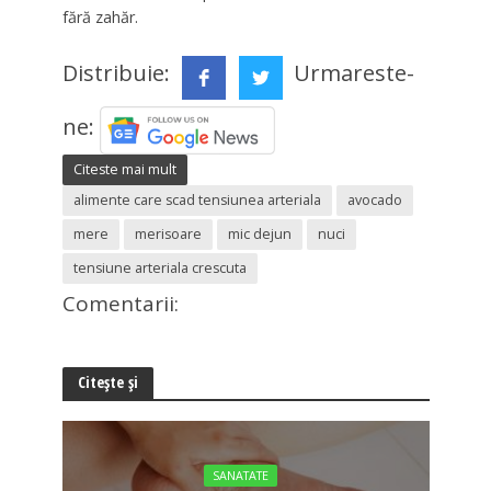
fără zahăr.
Distribuie:
Urmareste-
ne:
Citeste mai mult
alimente care scad tensiunea arteriala
avocado
mere
merisoare
mic dejun
nuci
tensiune arteriala crescuta
Comentarii:
Citește și
SANATATE