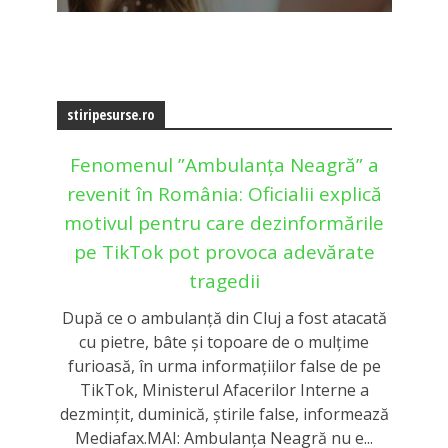
stiripesurse.ro
Fenomenul ”Ambulanța Neagră” a
revenit în România: Oficialii explică
motivul pentru care dezinformările
pe TikTok pot provoca adevărate
tragedii
După ce o ambulanță din Cluj a fost atacată
cu pietre, bâte și topoare de o mulțime
furioasă, în urma informațiilor false de pe
TikTok, Ministerul Afacerilor Interne a
dezmințit, duminică, știrile false, informează
Mediafax.MAI: Ambulanța Neagră nu e...