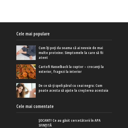
Cele mai populare
Cum îți poți da seama că ai nevoie de mai
multe proteine: Simptomele la care să fii
atent
Cartofi Hasselback la cuptor – crocanți la
exterior, fragezi la interior
De ce să-ți speli părul cu ceai negru: Cum
poate acesta să ajute la creșterea acestuia
Cele mai comentate
ȘOCANT! Ce au găsit cercetătorii în APA
SFINȚITĂ