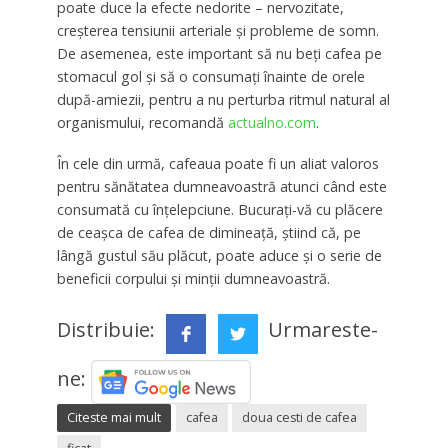
poate duce la efecte nedorite – nervozitate,
creșterea tensiunii arteriale și probleme de somn.
De asemenea, este important să nu beți cafea pe
stomacul gol și să o consumați înainte de orele
după-amiezii, pentru a nu perturba ritmul natural al
organismului, recomandă
actualno.com
.
În cele din urmă, cafeaua poate fi un aliat valoros
pentru sănătatea dumneavoastră atunci când este
consumată cu înțelepciune. Bucurați-vă cu plăcere
de ceașca de cafea de dimineață, știind că, pe
lângă gustul său plăcut, poate aduce și o serie de
beneficii corpului și minții dumneavoastră.
Distribuie:
Urmareste-
ne:
Citeste mai mult
cafea
doua cesti de cafea