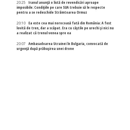
20:25
Iranul anunță o listă de revendicări aproape
imposibile: Condițiile pe care SUA trebuie să le respecte
pentru a se redeschide Strâmtoarea Ormuz
20:10
Ea este cea mai norocoasă fată din România: A fost
lovită de tren, dar a scăpat. Era cu căștile pe urechi și nici nu
a realizat că trenul venea spre ea
20:07
Ambasadoarea Ucrainei în Bulgaria, convocată de
urgență după prăbușirea unei drone