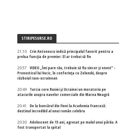
STIRIPESURSE.RO
21:10
Crin Antonescu indică principalul favorit pentru a
prelua funcția de premier: El ar trebui să fie
20:57
VIDEO „Îmi pare rău, trebuie să fiu sincer și onest” -
Pronosticul lui Vucic, în conferința cu Zelenski, despre
războiul ruso-ucrainean
20:49
Turcia cere Rusiei și Ucrainei un moratoriu pe
atacurile asupra navelor comerciale din Marea Neagră
20:41
De la buncărul din Fieni la Academia Franceză:
destinul incredibil al unui român celebru
20:30
Adolescent de 15 ani, agresat pe malul unui pârău. A
fost transportat la spital