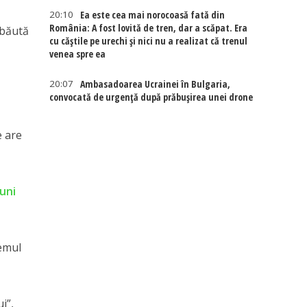
20:10
Ea este cea mai norocoasă fată din
România: A fost lovită de tren, dar a scăpat. Era
 băută
cu căștile pe urechi și nici nu a realizat că trenul
venea spre ea
20:07
Ambasadoarea Ucrainei în Bulgaria,
convocată de urgență după prăbușirea unei drone
e are
iuni
temul
i”,