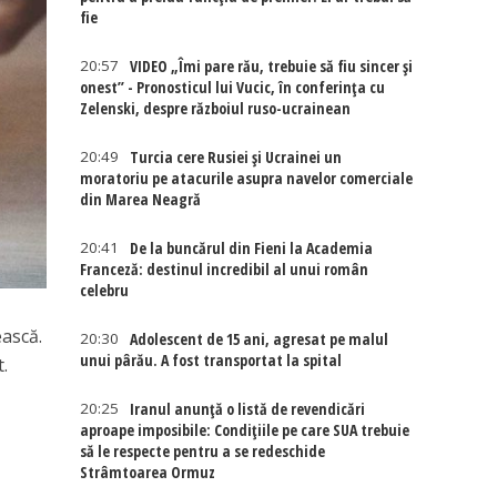
fie
20:57
VIDEO „Îmi pare rău, trebuie să fiu sincer și
onest” - Pronosticul lui Vucic, în conferința cu
Zelenski, despre războiul ruso-ucrainean
20:49
Turcia cere Rusiei și Ucrainei un
moratoriu pe atacurile asupra navelor comerciale
din Marea Neagră
20:41
De la buncărul din Fieni la Academia
Franceză: destinul incredibil al unui român
celebru
ească.
20:30
Adolescent de 15 ani, agresat pe malul
unui pârău. A fost transportat la spital
t.
20:25
Iranul anunță o listă de revendicări
aproape imposibile: Condițiile pe care SUA trebuie
să le respecte pentru a se redeschide
Strâmtoarea Ormuz