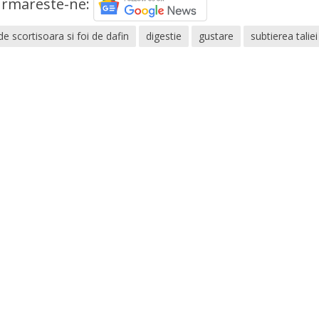
rmareste-ne:
de scortisoara si foi de dafin
digestie
gustare
subtierea taliei