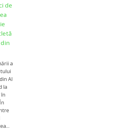
ci de
lea
ie
cletă
 din
ării a
utului
din Al
d la
 în
În
intre
l
tea…