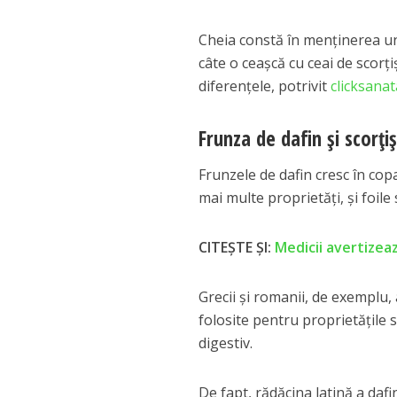
Cheia constă în menținerea unui
câte o ceașcă cu ceai de scorț
diferențele, potrivit
clicksanat
Frunza de dafin și scorți
Frunzele de dafin cresc în cop
mai multe proprietăți, și foil
CITEȘTE ȘI:
Medicii avertizeaz
Grecii și romanii, de exemplu, 
folosite pentru proprietățile 
digestiv.
De fapt, rădăcina latină a dafi