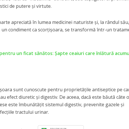
ici de putere și virtute.
rte apreciată în lumea medicinei naturiste și, la rândul său
 un condiment ca scorțișoara, se transformă într-un tratam
pentru un ficat sănătos: Șapte ceaiuri care înlătură acumu
rțișoara sunt cunoscute pentru proprietățile antiseptice pe ca
 au efect diuretic și digestiv. De aceea, dacă este băută câte 
se este îmbunătățit sistemul digestiv, prevenite gazele și
fecțiile tractului urinar.