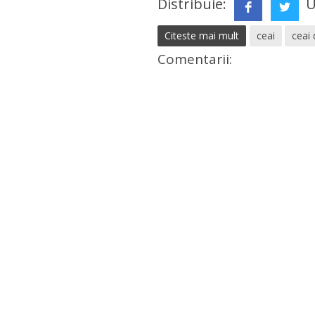
Distribuie:
U
Citeste mai mult
ceai
ceai 
Comentarii: