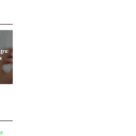
egru:
a
la