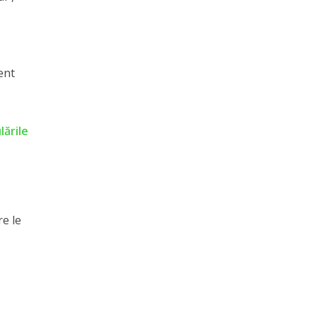
,
ent
lările
re le
o