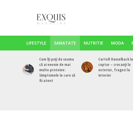
LIFESTYLE
SANATATE
NUTRITIE
MODA
Cum îți poți da seama
Cartofi Hasselback la
că ai nevoie de mai
cuptor – crocanți la
multe proteine:
exterior, fragezi la
Simptomele la care să
interior
fii atent