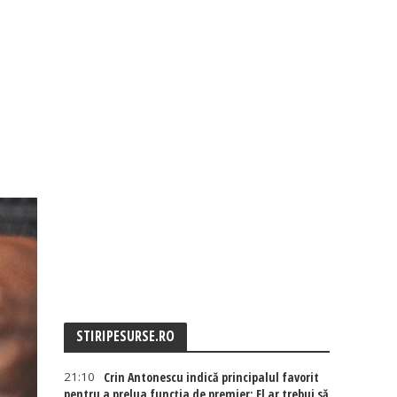
STIRIPESURSE.RO
21:10
Crin Antonescu indică principalul favorit
pentru a prelua funcția de premier: El ar trebui să