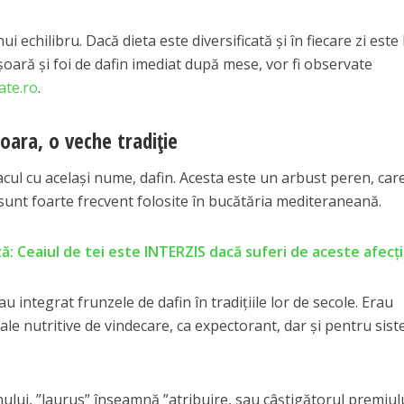
 echilibru. Dacă dieta este diversificată și în fiecare zi este
ișoară și foi de dafin imediat după mese, vor fi observate
ate.ro
.
șoara, o veche tradiție
acul cu același nume, dafin. Acesta este un arbust peren, car
e sunt foarte frecvent folosite în bucătăria mediteraneană.
ă: Ceaiul de tei este INTERZIS dacă suferi de aceste afecţ
au integrat frunzele de dafin în tradițiile lor de secole. Erau
sale nutritive de vindecare, ca expectorant, dar și pentru sis
nului, ”laurus” înseamnă ”atribuire, sau câștigătorul premiulu