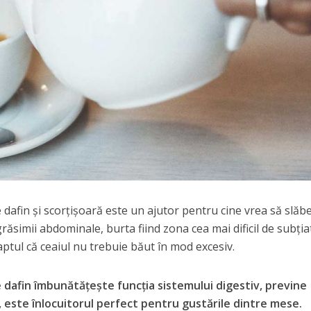
dafin și scorțișoară este un ajutor pentru cine vrea să slăb
răsimii abdominale, burta fiind zona cea mai dificil de subția
ptul că ceaiul nu trebuie băut în mod excesiv.
de dafin îmbunătățește funcția sistemului digestiv, previne
r, este înlocuitorul perfect pentru gustările dintre mese.