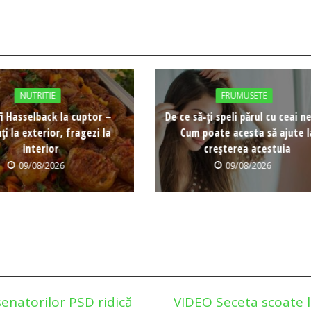
NUTRITIE
FRUMUSETE
i Hasselback la cuptor –
De ce să-ți speli părul cu ceai n
ți la exterior, fragezi la
Cum poate acesta să ajute l
interior
creșterea acestuia
09/08/2026
09/08/2026
senatorilor PSD ridică
VIDEO Seceta scoate 