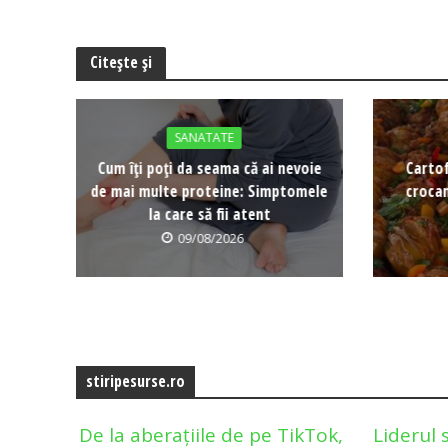
Citește și
SANATATE
Cum îți poți da seama că ai nevoie
Cartof
de mai multe proteine: Simptomele
crocan
la care să fii atent
09/08/2026
stiripesurse.ro
De la aberațiile de pe TikTok,
Liderul 