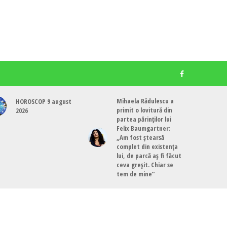
Mihaela Rădulescu a
HOROSCOP 9 august
primit o lovitură din
2026
partea părinților lui
Felix Baumgartner:
„Am fost ștearsă
complet din existența
lui, de parcă aș fi făcut
ceva greșit. Chiar se
tem de mine”