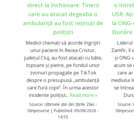
direct la închisoare: Tinerii
o între
care au atacat degeaba o
USR: Ați
ambulanță au fost reținuți de
la ONG-u
polițiști
Dunăre 
Medicii chemaţi să acorde îngrijiri
Liderul
unui pacient în Recea Cristur,
Zamfir, îi
judeţul Cluj, au fost atacaţi cu bâte,
și ONG-u
topoare şi pietre, pe fondul unor
acum se 
zvonuri propagate pe TikTok
care ar
despre o presupusă „ambulanţă
mediului î
care fură copii”. În urma acestor
se întrea
incidente polițișt...
Read more »
Dună
Source:
Ultimele știri din Știrile Zilei -
Source:
Stiripesurse
|
Published:
09/08/2026 -
Stiripesu
14:55