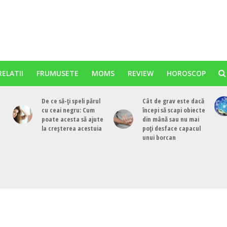
RELATII
FRUMUSETE
MOMS
REVIEW
HOROSCOP
De ce să-ți speli părul
Cât de grav este dacă
cu ceai negru: Cum
începi să scapi obiecte
poate acesta să ajute
din mână sau nu mai
la creșterea acestuia
poți desface capacul
unui borcan