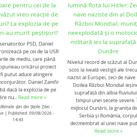
bare pentru cei de la
lumină flota lui Hitler: Ze
 văzut vreo reacție de
nave naziste din al Doi
ri? La explozia de pe
Război Mondial, muniț
n-au murit peștișori?
neexplodată și o motoci
militară ies la suprafață
 senatorilor PSD, Daniel
Dunăre
 ironizează pe cei de la USR
rile de mediu, care până
Nivelul record de scăzut al Dun
opuneau oricărui proiect
scos la iveală vestigii ale trec
 fi putut aduce atingere
nazist al Europei, zeci de nave 
nconjurător. Daniel Zamfir
Doilea Război Mondial ieşin
bă dacă la explozia de pe
suprafaţă din albia fluviului
re nu...
Read more »
timpul unei secete severe. 
Ultimele știri din Știrile Zilei -
mijlocul Dunării, la graniţa d
rse
|
Published:
09/08/2026 -
Serbia şi România, corpu
14:43
dezmembrat al unei nave pu
Read more »