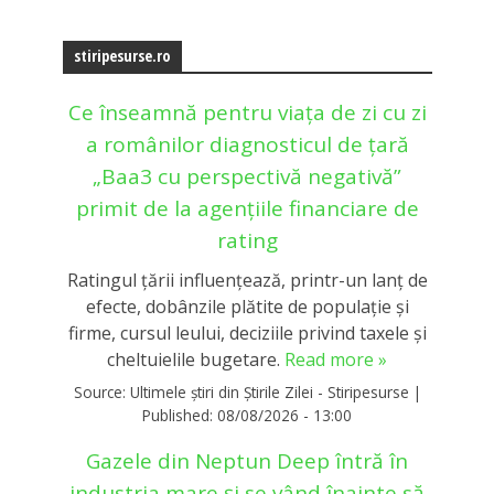
stiripesurse.ro
Ce înseamnă pentru viața de zi cu zi
a românilor diagnosticul de țară
„Baa3 cu perspectivă negativă”
primit de la agențiile financiare de
rating
Ratingul țării influențează, printr-un lanț de
efecte, dobânzile plătite de populație și
firme, cursul leului, deciziile privind taxele și
cheltuielile bugetare.
Read more »
Source:
Ultimele știri din Știrile Zilei - Stiripesurse
|
Published:
08/08/2026 - 13:00
Gazele din Neptun Deep întră în
industria mare și se vând înainte să