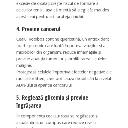
excesiv de oxalați crește riscul de formare a
calculilor renali, așa că merită să alegi cât mai des
acest ceai pentru a-ți proteja rinichii.
4. Previne cancerul
Ceaiul Rooibos conține quercetină, un antioxidant
foarte puternic care luptă împotriva virușilor și a
microbilor din organism, reduce inflamațiile și
previne apariția tumorilor și proliferarea celulelor
maligne.
Protejează celulele împotriva efectelor negative ale
radicalilor liberi, care pot cauza modificări la nivelul
ADN-ului și apariția cancerului.
5. Reglează glicemia și previne
îngrășarea
În componența ceaiului roșu se regăsește și
aspalantina, un compus care reduce nivelul