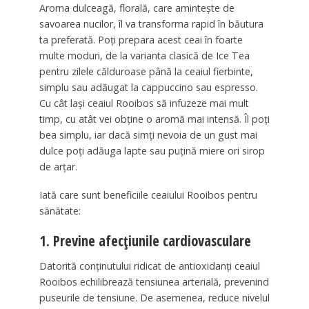
Aroma dulceagă, florală, care amintește de
savoarea nucilor, îl va transforma rapid în băutura
ta preferată. Poți prepara acest ceai în foarte
multe moduri, de la varianta clasică de Ice Tea
pentru zilele călduroase până la ceaiul fierbinte,
simplu sau adăugat la cappuccino sau espresso.
Cu cât lași ceaiul Rooibos să infuzeze mai mult
timp, cu atât vei obține o aromă mai intensă. Îl poți
bea simplu, iar dacă simți nevoia de un gust mai
dulce poți adăuga lapte sau puțină miere ori sirop
de arțar.
Iată care sunt beneficiile ceaiului Rooibos pentru
sănătate:
1. Previne afecțiunile cardiovasculare
Datorită conținutului ridicat de antioxidanți ceaiul
Rooibos echilibrează tensiunea arterială, prevenind
puseurile de tensiune. De asemenea, reduce nivelul