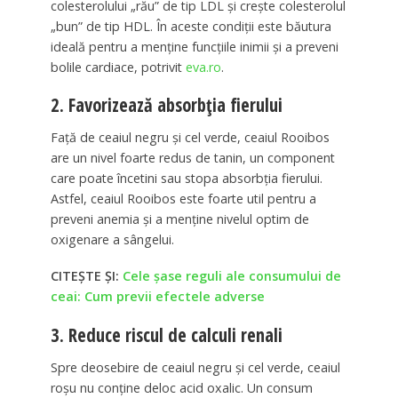
colesterolului „rău” de tip LDL și crește colesterolul
„bun” de tip HDL. În aceste condiții este băutura
ideală pentru a menține funcțiile inimii și a preveni
bolile cardiace, potrivit
eva.ro
.
2. Favorizează absorbția fierului
Față de ceaiul negru și cel verde, ceaiul Rooibos
are un nivel foarte redus de tanin, un component
care poate încetini sau stopa absorbția fierului.
Astfel, ceaiul Rooibos este foarte util pentru a
preveni anemia și a menține nivelul optim de
oxigenare a sângelui.
CITEȘTE ȘI:
Cele şase reguli ale consumului de
ceai: Cum previi efectele adverse
3. Reduce riscul de calculi renali
Spre deosebire de ceaiul negru și cel verde, ceaiul
roșu nu conține deloc acid oxalic. Un consum