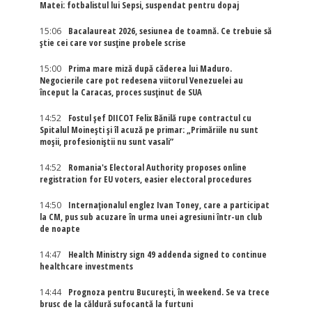
Matei: fotbalistul lui Sepsi, suspendat pentru dopaj
15:06
Bacalaureat 2026, sesiunea de toamnă. Ce trebuie să
știe cei care vor susține probele scrise
15:00
Prima mare miză după căderea lui Maduro.
Negocierile care pot redesena viitorul Venezuelei au
început la Caracas, proces susținut de SUA
14:52
Fostul șef DIICOT Felix Bănilă rupe contractul cu
Spitalul Moinești și îl acuză pe primar: „Primăriile nu sunt
moșii, profesioniștii nu sunt vasali”
14:52
Romania's Electoral Authority proposes online
registration for EU voters, easier electoral procedures
14:50
Internaţionalul englez Ivan Toney, care a participat
la CM, pus sub acuzare în urma unei agresiuni într-un club
de noapte
14:47
Health Ministry sign 49 addenda signed to continue
healthcare investments
14:44
Prognoza pentru București, în weekend. Se va trece
brusc de la căldură sufocantă la furtuni