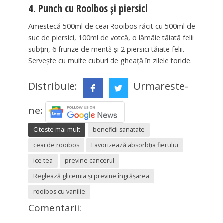
4. Punch cu Rooibos și piersici
Amestecă 500ml de ceai Rooibos răcit cu 500ml de
suc de piersici, 100ml de votcă, o lămâie tăiată felii
subțiri, 6 frunze de mentă și 2 piersici tăiate felii.
Servește cu multe cuburi de gheață în zilele toride.
Distribuie:
Urmareste-
ne:
Citeste mai mult
beneficii sanatate
ceai de rooibos
Favorizează absorbția fierului
ice tea
previne cancerul
Reglează glicemia și previne îngrășarea
rooibos cu vanilie
Comentarii: