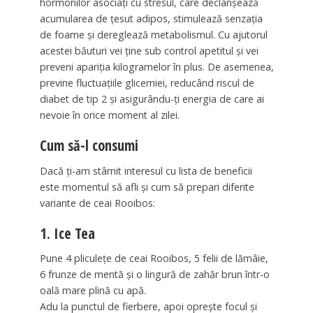
hormonilor asociați cu stresul, care declanșează
acumularea de țesut adipos, stimulează senzația
de foame și dereglează metabolismul. Cu ajutorul
acestei băuturi vei ține sub control apetitul și vei
preveni apariția kilogramelor în plus. De asemenea,
previne fluctuațiile glicemiei, reducând riscul de
diabet de tip 2 și asigurându-ți energia de care ai
nevoie în orice moment al zilei.
Cum să-l consumi
Dacă ți-am stârnit interesul cu lista de beneficii
este momentul să afli și cum să prepari diferite
variante de ceai Rooibos:
1. Ice Tea
Pune 4 pliculețe de ceai Rooibos, 5 felii de lămâie,
6 frunze de mentă și o lingură de zahăr brun într-o
oală mare plină cu apă.
Adu la punctul de fierbere, apoi oprește focul și