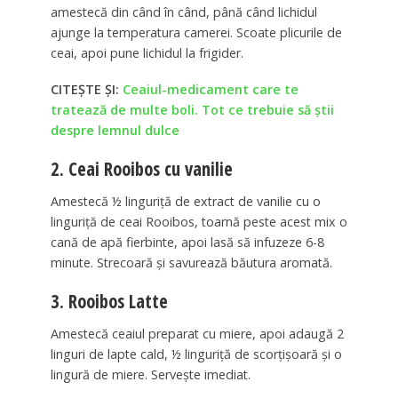
amestecă din când în când, până când lichidul
ajunge la temperatura camerei. Scoate plicurile de
ceai, apoi pune lichidul la frigider.
CITEȘTE ȘI:
Ceaiul-medicament care te
tratează de multe boli. Tot ce trebuie să știi
despre lemnul dulce
2. Ceai Rooibos cu vanilie
Amestecă ½ linguriță de extract de vanilie cu o
linguriță de ceai Rooibos, toarnă peste acest mix o
cană de apă fierbinte, apoi lasă să infuzeze 6-8
minute. Strecoară și savurează băutura aromată.
3. Rooibos Latte
Amestecă ceaiul preparat cu miere, apoi adaugă 2
linguri de lapte cald, ½ linguriță de scorțișoară și o
lingură de miere. Servește imediat.