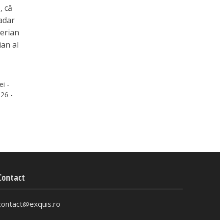
, că
adar
aerian
ian al
ei -
26 -
Contact
contact@exquis.ro