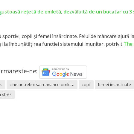
gustoasă rețetă de omletă, dezvăluită de un bucatar cu 3 
 sportivi, copii și femei însărcinate. Felul de mâncare ajută l
 la îmbunătățirea funcției sistemului imunitar, potrivit
The
rmareste-ne:
os
cine ar trebui sa manance omleta
copii
femei insarcinate
a stres