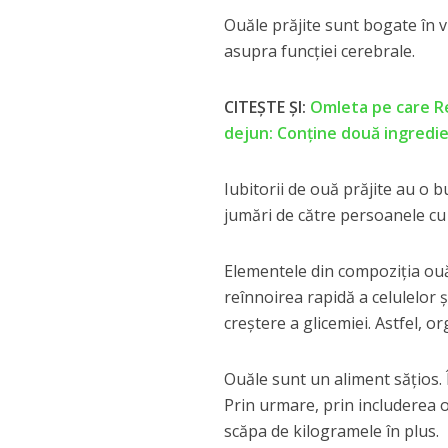
Ouăle prăjite sunt bogate în v
asupra funcției cerebrale.
CITEȘTE ȘI:
Omleta pe care Reg
dejun: Conține două ingredie
Iubitorii de ouă prăjite au o 
jumări de către persoanele cu
Elementele din compoziția ouă
reînnoirea rapidă a celulelor ș
creștere a glicemiei. Astfel, o
Ouăle sunt un aliment sățios. 
Prin urmare, prin includerea o
scăpa de kilogramele în plus.