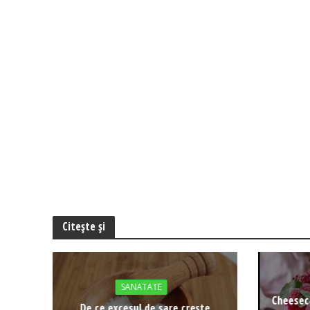
Citește și
SANATATE
Cheeseca
De ce excesul de sare crește