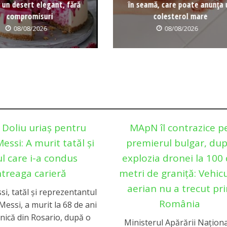
 un desert elegant, fără
în seamă, care poate anunța 
compromisuri
colesterol mare
08/08/2026
08/08/2026
Doliu uriaș pentru
MApN îl contrazice p
essi: A murit tatăl și
premierul bulgar, du
l care i-a condus
explozia dronei la 100
ntreaga carieră
metri de graniță: Vehicu
aerian nu a trecut pr
i, tatăl și reprezentantul
România
 Messi, a murit la 68 de ani
linică din Rosario, după o
Ministerul Apărării Națion