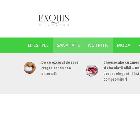
LIFESTYLE
SANATATE
NUTRITIE
MODA
De ce excesul de sare
Cheesecake cu zmeu
crește tensiunea
și ciocolată albă – un
arterială
desert elegant, fără
compromisuri