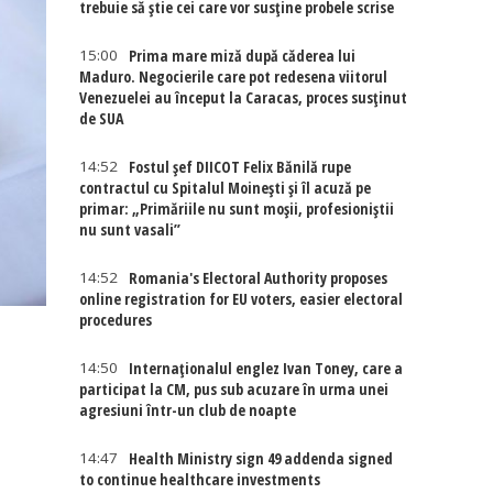
trebuie să știe cei care vor susține probele scrise
15:00
Prima mare miză după căderea lui
Maduro. Negocierile care pot redesena viitorul
Venezuelei au început la Caracas, proces susținut
de SUA
14:52
Fostul șef DIICOT Felix Bănilă rupe
contractul cu Spitalul Moinești și îl acuză pe
primar: „Primăriile nu sunt moșii, profesioniștii
nu sunt vasali”
14:52
Romania's Electoral Authority proposes
online registration for EU voters, easier electoral
procedures
14:50
Internaţionalul englez Ivan Toney, care a
participat la CM, pus sub acuzare în urma unei
agresiuni într-un club de noapte
14:47
Health Ministry sign 49 addenda signed
to continue healthcare investments