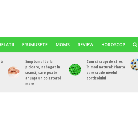
RELATII
FRUMUSETE
MOMS
REVIEW
HOROSCOP
ră
Simptomul de la
Cum să scapi de stres
picioare, nebagat în
în mod natural: Planta
seamă, care poate
care scade nivelul
anunța un colesterol
cortizolului
mare