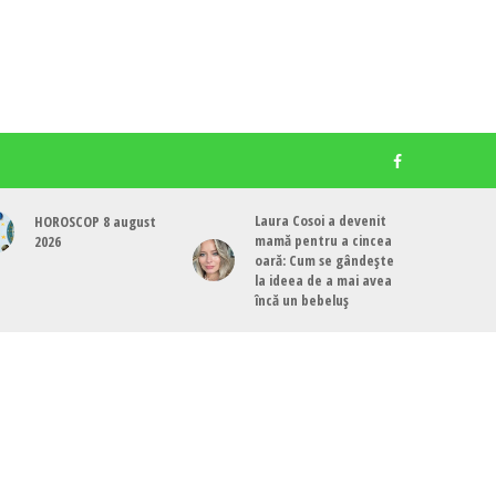
Laura Cosoi a devenit
HOROSCOP 8 august
mamă pentru a cincea
2026
oară: Cum se gândește
la ideea de a mai avea
încă un bebeluș