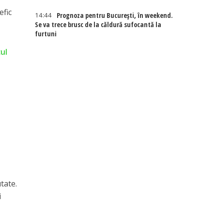
efic
14:44
Prognoza pentru București, în weekend.
Se va trece brusc de la căldură sufocantă la
furtuni
ul
tate.
i