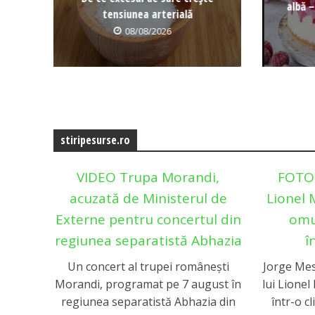
albă –
tensiunea arterială
08/08/2026
stiripesurse.ro
VIDEO Trupa Morandi,
FOTO 
acuzată de Ministerul de
Lionel M
Externe pentru concertul din
omu
regiunea separatistă Abhazia
î
Un concert al trupei românești
Jorge Mess
Morandi, programat pe 7 august în
lui Lionel
regiunea separatistă Abhazia din
într-o c