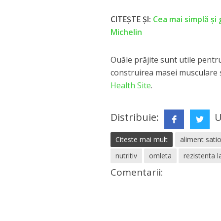
CITEȘTE ȘI:
Cea mai simplă și 
Michelin
Ouăle prăjite sunt utile pentru
construirea masei musculare și
Health Site
.
Distribuie:
U
Citeste mai mult
aliment sati
nutritiv
omleta
rezistenta l
Comentarii: