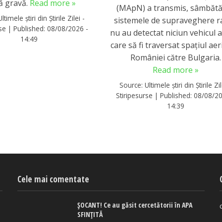
ă gravă.
Read more »
(MApN) a transmis, sâmbătă
Ultimele știri din Știrile Zilei -
sistemele de supraveghere r
rse
|
Published:
08/08/2026 -
nu au detectat niciun vehicul 
14:49
care să fi traversat spațiul aer
României către Bulgaria.
Read more »
Source:
Ultimele știri din Știrile Zil
Stiripesurse
|
Published:
08/08/20
14:39
Cele mai comentate
ȘOCANT! Ce au găsit cercetătorii în APA
SFINȚITĂ