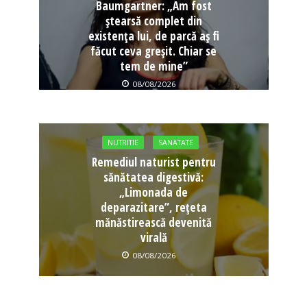
Baumgartner: „Am fost
ștearsă complet din
existența lui, de parcă aș fi
făcut ceva greșit. Chiar se
tem de mine”
08/08/2026
NUTRITIE
SANATATE
Remediul naturist pentru
sănătatea digestivă:
„Limonada de
deparazitare”, rețeta
mănăstirească devenită
virală
08/08/2026