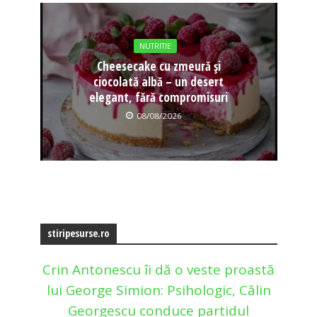
NUTRITIE
Cheesecake cu zmeură și
ciocolată albă – un desert
elegant, fără compromisuri
08/08/2026
stiripesurse.ro
Crin Antonescu îi dă o veste proastă
lui George Simion: Psihologic, Călin
Georgescu conduce partidul