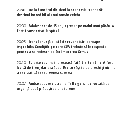
20:41
De la buncărul din Fieni la Academia Franceză:
destinul incredibil al unui român celebru
20:30
Adolescent de 15 ani, agresat pe malul unui pârău. A
fost transportat la spital
20:25
Iranul anunță o listă de revendicări aproape
imposibile: Condițiile pe care SUA trebuie să le respecte
pentru a se redeschide Strâmtoarea Ormuz
20:10
Ea este cea mai norocoasă fată din România: A fost
lovită de tren, dar a scăpat. Era cu căștile pe urechi și nici nu
a realizat că trenul venea spre ea
20:07
Ambasadoarea Ucrainei în Bulgaria, convocată de
urgență după prăbușirea unei drone