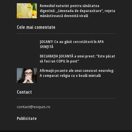
Remediul naturist pentru sănătatea
digestivă: „Limonada de deparazitare”, rețeta
mănăstirească devenită virală
Cele mai comentate
ȘOCANT! Ce au găsit cercetătorii în APA
SFINȚITĂ
DECLARAȚIA ȘOCANTĂ a unui preot: ”Este păcat
să faci un COPIL în post”
Afirmaţii şocante ale unui cunoscut neurolog:
A comparat religia cu o boală mintală
Contact
contact@exquis.ro
Publicitate