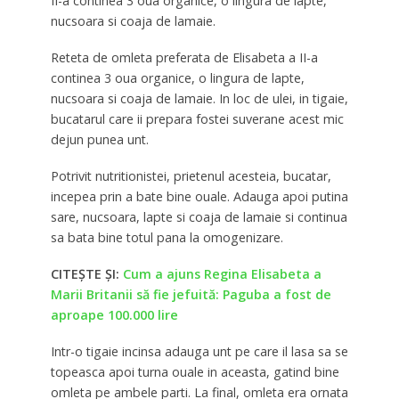
II-a continea 3 oua organice, o lingura de lapte,
nucsoara si coaja de lamaie.
Reteta de omleta preferata de Elisabeta a II-a
continea 3 oua organice, o lingura de lapte,
nucsoara si coaja de lamaie. In loc de ulei, in tigaie,
bucatarul care ii prepara fostei suverane acest mic
dejun punea unt.
Potrivit nutritionistei, prietenul acesteia, bucatar,
incepea prin a bate bine ouale. Adauga apoi putina
sare, nucsoara, lapte si coaja de lamaie si continua
sa bata bine totul pana la omogenizare.
CITEȘTE ȘI:
Cum a ajuns Regina Elisabeta a
Marii Britanii să fie jefuită: Paguba a fost de
aproape 100.000 lire
Intr-o tigaie incinsa adauga unt pe care il lasa sa se
topeasca apoi turna ouale in aceasta, gatind bine
omleta pe ambele parti. La final, omleta era ornata