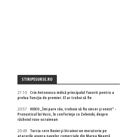
STIRIPESURSE.RO
21:10
Crin Antonescu indică principalul favorit pentru a
prelua funcția de premier: El ar trebui să fie
20:57
VIDEO „Îmi pare rău, trebuie să fiu sincer și onest” -
Pronosticul lui Vucic, în conferința cu Zelenski, despre
războiul ruso-ucrainean
20:49
Turcia cere Rusiei și Ucrainei un moratoriu pe
atacurile asupra navelor comerciale din Marea Neagră