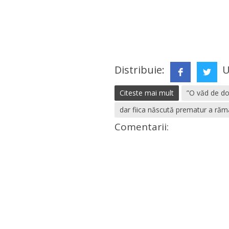
Distribuie:
U
Citeste mai mult
”O văd de do
dar fiica născută prematur a răma
Comentarii: