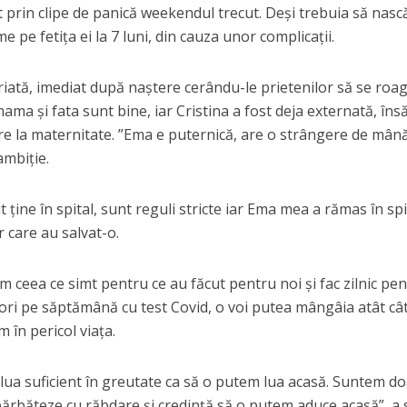
ut prin clipe de panică weekendul trecut. Deși trebuia să nasc
 pe fetița ei la 7 luni, din cauza unor complicații.
iată, imediat după naștere cerându-le prietenilor să se roa
ama și fata sunt bine, iar Cristina a fost deja externată, îns
e la maternitate. ”Ema e puternică, are o strângere de mân
ambiție.
ține în spital, sunt reguli stricte iar Ema mea a rămas în spi
r care au salvat-o.
m ceea ce simt pentru ce au făcut pentru noi și fac zilnic pe
 ori pe săptămână cu test Covid, o voi putea mângâia atât câ
 în pericol viața.
 lua suficient în greutate ca să o putem lua acasă. Suntem do
bărbăteze cu răbdare și credință să o putem aduce acasă”, a 