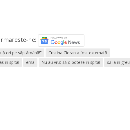
rmareste-ne:
uă ori pe săptămână!”
Cristina Cioran a fost externată
s în spital
ema
Nu au vrut să o boteze în spital
să ia în gre