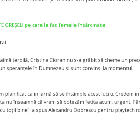
E GREȘELI pe care le fac femeile însărcinate
tal
spaimă terbilă, Cristina Cioran nu s-a grăbit să cheme un preo
își pun speranțele în Dumnezeu și sunt convinși la momentul
m planificat ca în iarnă să se întâmple acest lucru. Credem în
sta nu înseamnă că vrem să botezăm fetița acum, urgent. Pâ
 cu toții bine”, a spus Alexandru Dobrescu pentru playtech.ro