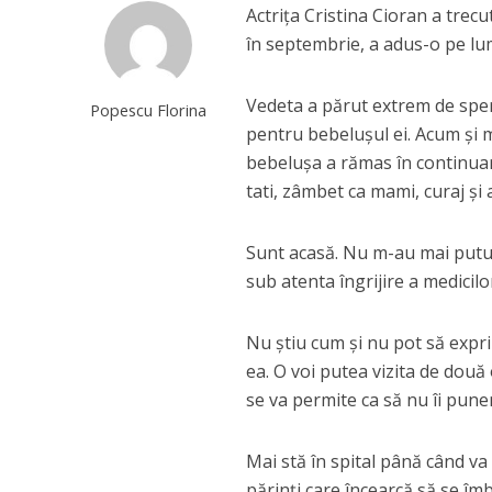
Actrița Cristina Cioran a trec
în septembrie, a adus-o pe lume
Vedeta a părut extrem de sper
Popescu Florina
pentru bebelușul ei. Acum și m
bebelușa a rămas în continuar
tati, zâmbet ca mami, curaj și 
Sunt acasă. Nu m-au mai putut 
sub atenta îngrijire a medicilo
Nu știu cum și nu pot să expri
ea. O voi putea vizita de două
se va permite ca să nu îi punem
Mai stă în spital până când va
părinți care încearcă să se îm