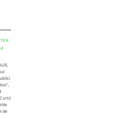
rtea
na
 AUR,
nul
ublici
lice”,
d
Curții
lile
i de