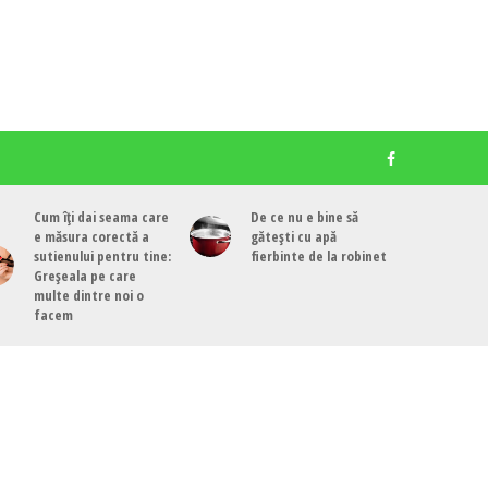
Cum îți dai seama care
De ce nu e bine să
e măsura corectă a
gătești cu apă
sutienului pentru tine:
fierbinte de la robinet
Greșeala pe care
multe dintre noi o
facem