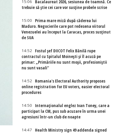
15:06
Bacalaureat 2026, sesiunea de toamnă. Ce
trebuie să știe cei care vor susține probele scrise
15:00
Prima mare miză după căderea lui
Maduro. Negocierile care pot redesena viitorul
Venezuelei au început la Caracas, proces susținut
de SUA
14:52
Fostul șef DIICOT Felix Bănilă rupe
contractul cu Spitalul Moinești și îl acuză pe
primar: „Primăriile nu sunt moșii, profesioniștii
nu sunt vasali”
14:52
Romania's Electoral Authority proposes
online registration for EU voters, easier electoral
procedures
14:50
Internaţionalul englez Ivan Toney, care a
participat la CM, pus sub acuzare în urma unei
agresiuni într-un club de noapte
14:47
Health Ministry sign 49 addenda signed