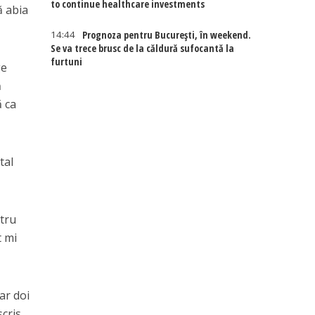
to continue healthcare investments
ă abia
14:44
Prognoza pentru București, în weekend.
Se va trece brusc de la căldură sufocantă la
furtuni
ge
ă
ă ca
tal
ntru
t mi
ar doi
scris