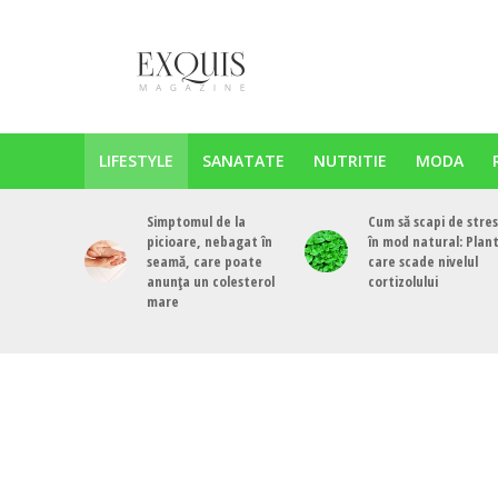
LIFESTYLE
SANATATE
NUTRITIE
MODA
Simptomul de la
Cum să scapi de stres
picioare, nebagat în
în mod natural: Plan
seamă, care poate
care scade nivelul
anunța un colesterol
cortizolului
mare