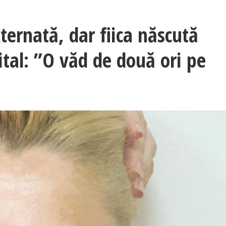
xternată, dar fiica născută
tal: ”O văd de două ori pe