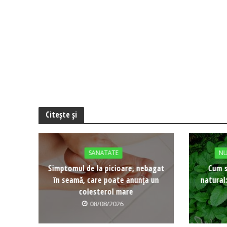
Citește și
SANATATE
NU
Simptomul de la picioare, nebagat
Cum s
în seamă, care poate anunța un
natural
colesterol mare
08/08/2026