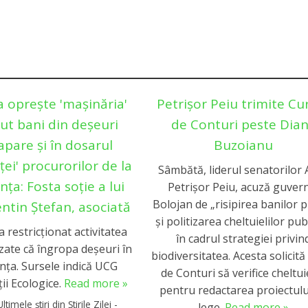
a oprește 'mașinăria'
Petrișor Peiu trimite Cu
ut bani din deșeuri
de Conturi peste Dia
apare și în dosarul
Buzoianu
ței' procurorilor de la
Sâmbătă, liderul senatorilor
ța: Fosta soție a lui
Petrișor Peiu, acuză guver
Bolojan de „risipirea banilor p
entin Ștefan, asociată
și politizarea cheltuielilor pub
a restricționat activitatea
în cadrul strategiei privin
zate că îngropa deșeuri în
biodiversitatea. Acesta solicită 
nța. Sursele indică UCG
de Conturi să verifice cheltuie
ii Ecologice.
Read more »
pentru redactarea proiectulu
Ultimele știri din Știrile Zilei -
lege.
Read more »