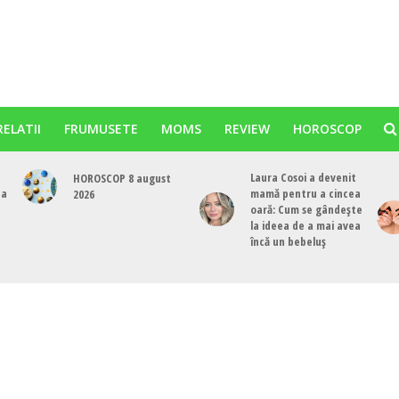
RELATII
FRUMUSETE
MOMS
REVIEW
HOROSCOP
Laura Cosoi a devenit
HOROSCOP 8 august
ta
mamă pentru a cincea
2026
oară: Cum se gândește
la ideea de a mai avea
încă un bebeluș