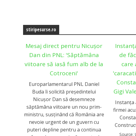
stiripesurse.ro
Mesaj direct pentru Nicușor
Instanț
Dan din PNL: 'Săptămâna
de făc
viitoare să iasă fum alb de la
care 
Cotroceni'
'caracati
Constan
Europarlamentarul PNL Daniel
Gigi Val
Buda îi solicită președintelui
Nicușor Dan să desemneze
Instanța 
săptămâna viitoare un nou prim-
firmei acu
ministru, susținând că România are
Consta
nevoie urgent de un guvern cu
Construcț
puteri depline pentru a continua
Source: