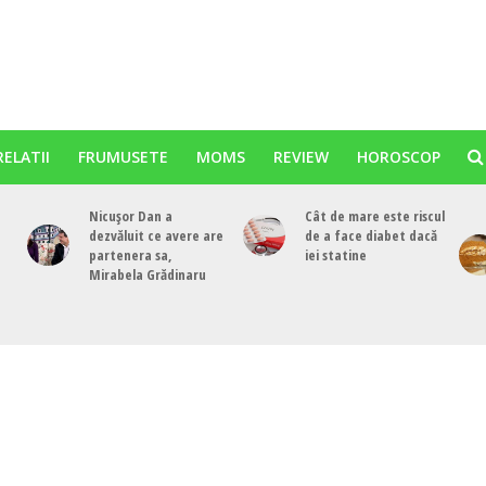
RELATII
FRUMUSETE
MOMS
REVIEW
HOROSCOP
Nicușor Dan a
Cât de mare este riscul
dezvăluit ce avere are
de a face diabet dacă
partenera sa,
iei statine
Mirabela Grădinaru