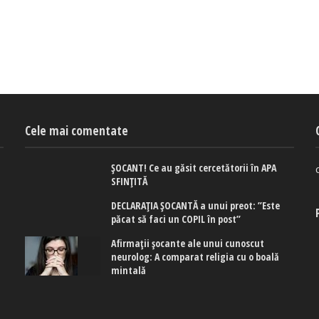
Cele mai comentate
ȘOCANT! Ce au găsit cercetătorii în APA
SFINȚITĂ
DECLARAȚIA ȘOCANTĂ a unui preot: ”Este
păcat să faci un COPIL în post”
Afirmaţii şocante ale unui cunoscut
neurolog: A comparat religia cu o boală
mintală