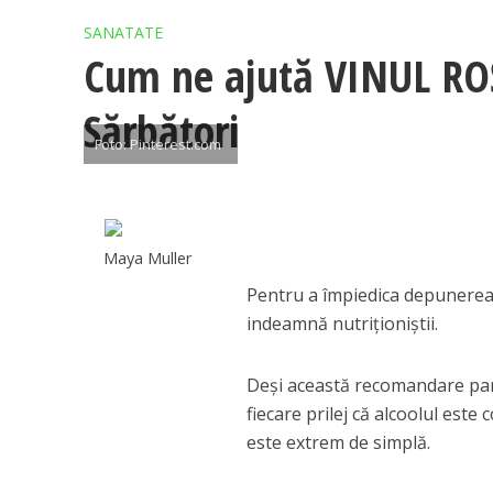
SANATATE
Cum ne ajută VINUL RO
Sărbători
Foto: Pinterest.com
Maya Muller
Pentru a împiedica depunerea 
indeamnă nutriționiștii.
Deși această recomandare pare
fiecare prilej că alcoolul este
este extrem de simplă.