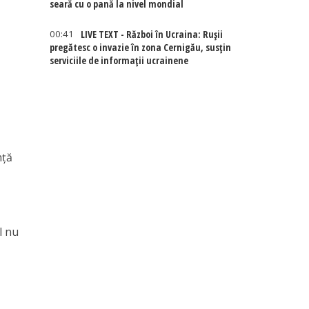
seară cu o pană la nivel mondial
00:41
LIVE TEXT - Război în Ucraina: Rușii
pregătesc o invazie în zona Cernigău, susțin
serviciile de informații ucrainene
nţă
l nu