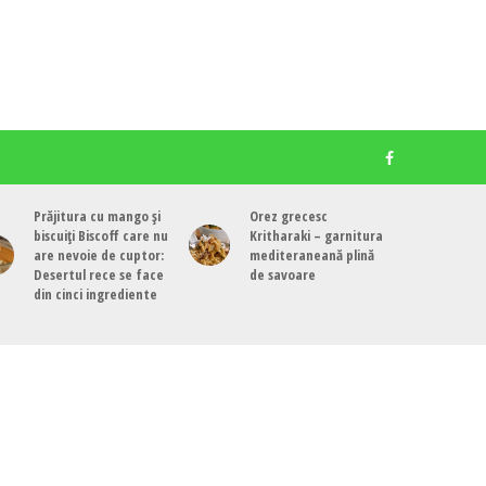
Prăjitura cu mango și
Orez grecesc
biscuiți Biscoff care nu
Kritharaki – garnitura
are nevoie de cuptor:
mediteraneană plină
Desertul rece se face
de savoare
din cinci ingrediente