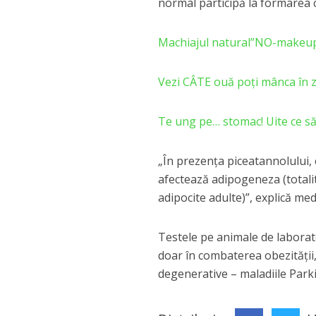
normal participă la formarea c
Machiajul natural”NO-make
Vezi CÂTE ouă poţi mânca în zi
Te ung pe… stomac! Uite ce s
„În prezenţa piceatannolului, 
afectează adipogeneza (totalit
adipocite adulte)”, explică m
Testele pe animale de laborat
doar în combaterea obezităţii, 
degenerative – maladiile Parki