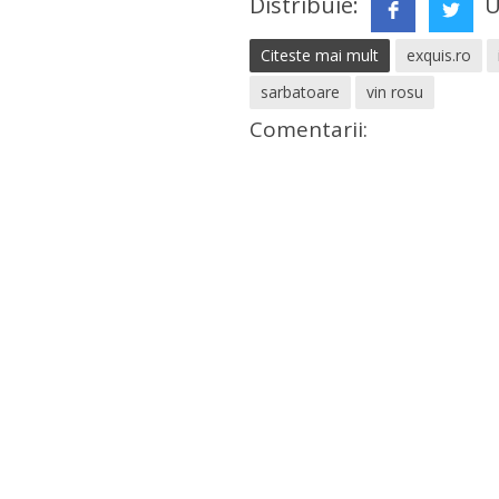
Distribuie:
U
Citeste mai mult
exquis.ro
sarbatoare
vin rosu
Comentarii: