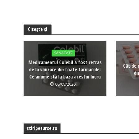
Citește și
SANATATE
Medicamentul Colebil a fost retras
Cât de 
de la vânzare din toate farmaciile:
di
Ce anume stă la baza acestui lucru
06/08/2026
stiripesurse.ro