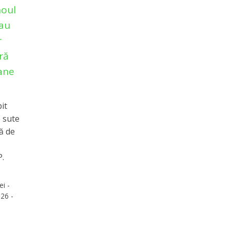
noul
 au
r
ră
oane
it
 sute
ă de
P.
ei -
26 -