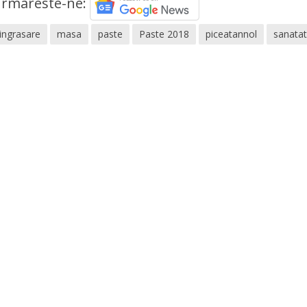
rmareste-ne:
ingrasare
masa
paste
Paste 2018
piceatannol
sanata