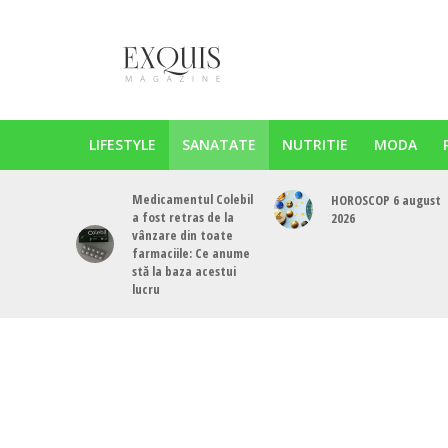
LIFESTYLE
SANATATE
NUTRITIE
MODA
Medicamentul Colebil
HOROSCOP 6 august
a fost retras de la
2026
vânzare din toate
farmaciile: Ce anume
stă la baza acestui
lucru