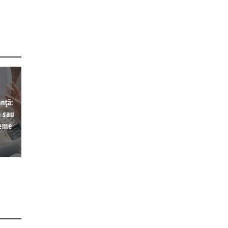
nță:
 sau
leme