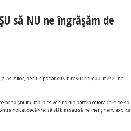
ȘU să NU ne îngrășăm de
grăsimilor, bea un pahar cu vin roşu în timpul mesei, ne
 neobișnuită, mai ales venind din partea celora care ne sp
 contraindicat dacă vrei să slăbim sau să ne menținem, explica