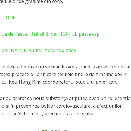
elulelor de grăsime din corp.
up-LOOK”
ua de Paşte, fără să îţi dai FICATUL peste cap
ă bei ÎNAINTEA unei mese copioase
celulele adipoase nu se mai dezvoltă, fiindcă această substa
atea proceselor prin care celulele tinere de grăsime devin
edicul Kee-Hong Kim, coordonatorul studiului american.
or au arătat că noua substanţă ar putea avea un rol esenţia
ci şi în prevenirea bolilor cardiovasculare, a afecţiunilor
nson şi Alzheimer -, precum şi a cancerului.