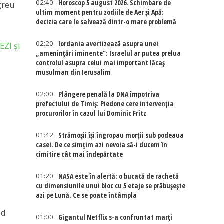
02:40
Horoscop 5 august 2026. Schimbare de
greu
ultim moment pentru zodiile de Aer și Apă:
decizia care le salvează dintr-o mare problemă
02:20
Iordania avertizează asupra unei
EZI și
„amenințări iminente”: Israelul ar putea prelua
controlul asupra celui mai important lăcaș
musulman din Ierusalim
02:00
Plângere penală la DNA împotriva
prefectului de Timiș: Piedone cere intervenția
procurorilor în cazul lui Dominic Fritz
01:42
Strămoșii își îngropau morții sub podeaua
casei. De ce simțim azi nevoia să-i ducem în
cimitire cât mai îndepărtate
01:20
NASA este în alertă: o bucată de rachetă
cu dimensiunile unui bloc cu 5 etaje se prăbușește
azi pe Lună. Ce se poate întâmpla
od
01:00
Gigantul Netflix s-a confruntat marţi