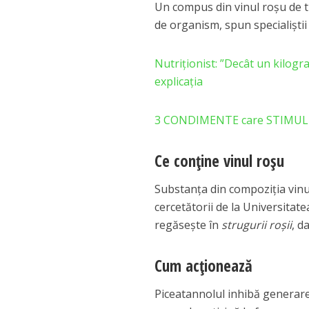
Un compus din vinul roşu de t
de organism, spun specialiştii
Nutriționist: ”Decât un kilogr
explicația
3 CONDIMENTE care STIMULEAZ
Ce conține vinul roșu
Substanţa din compoziţia vin
cercetătorii de la Universitate
regăseşte în
strugurii roşii
, d
Cum acţionează
Piceatannolul inhibă generarea