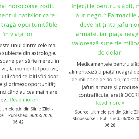
ai norocoase zodii.
Injecțiile pentru slăbit, 
entul nativilor care
'aur negru': Farmaciile
atragă oportunitățile
devenit ținta jafurilo
în viața lor
armate, iar piața neag
valorează sute de mili
este unul dintre cele mai
de dolari
e subiecte din astrologie.
soane par să fie mereu în
Medicamentele pentru slăb
ivit, la momentul potrivit,
alimentează o piață neagră de
uții când ceilalți văd doar
de milioane de dolari, marcat
 și primesc oportunități
jafuri armate și produse
unci când au cea mai mare
contrafăcute, arată OCCR
ev...
Read more »
Read more »
Ultimele știri din Știrile Zilei -
Source:
Ultimele știri din Știrile Zil
rse
|
Published:
06/08/2026 -
Stiripesurse
|
Published:
06/08/20
06:42
06:28