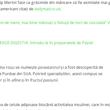
ip Merlot face ca grăsimile din mâncare să fie asimilate mai 
 americani citaţi de
dailymail.co.uk
.
am de mere, mai bine mâncaţi o feliuţă de tort de ciocolată” V
Ă DIGESTIA. Introdu-le în preparatele de Paște!
ului roşu se numeşte
piceatannol
şi a fost descoperită de
a Purdue din SUA. Potrivit specialiştilor, acest compus se
ar şi în
afine
şi în
fructul pasiunii
.
 de celule adipoase blocând activitatea insulinei, care în m