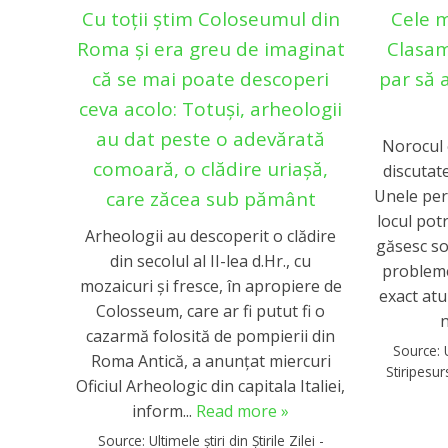
Cu toții știm Coloseumul din
Cele m
Roma și era greu de imaginat
Clasam
că se mai poate descoperi
par să 
ceva acolo: Totuși, arheologii
au dat peste o adevărată
Norocul 
comoară, o clădire uriașă,
discutat
Unele per
care zăcea sub pământ
locul potr
Arheologii au descoperit o clădire
găsesc sol
din secolul al II-lea d.Hr., cu
probleme
mozaicuri şi fresce, în apropiere de
exact at
Colosseum, care ar fi putut fi o
n
cazarmă folosită de pompierii din
Source:
Roma Antică, a anunţat miercuri
Stiripesu
Oficiul Arheologic din capitala Italiei,
inform...
Read more »
Source:
Ultimele știri din Știrile Zilei -