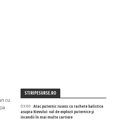
STIRIPESURSE.RO
un cu
03:00
Atac puternic rusesc cu rachete balistice
ția
asupra Kievului: val de explozii puternice și
incendii în mai multe cartiere