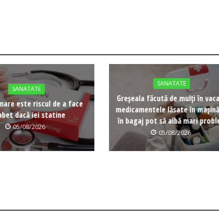
SANATATE
SANATATE
Greșeala făcută de mulți în vaca
mare este riscul de a face
medicamentele lăsate în mașină
abet dacă iei statine
în bagaj pot să aibă mari prob
05/08/2026
05/08/2026