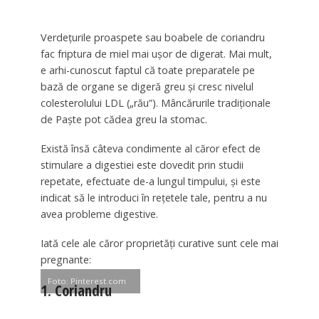
Verdețurile proaspete sau boabele de coriandru
fac friptura de miel mai uşor de digerat. Mai mult,
e arhi-cunoscut faptul că toate preparatele pe
bază de organe se digeră greu şi cresc nivelul
colesterolului LDL („rău”). Mâncărurile tradiţionale
de Paşte pot cădea greu la stomac.
Există însă câteva condimente al căror efect de
stimulare a digestiei este dovedit prin studii
repetate, efectuate de-a lungul timpului, și este
indicat să le introduci în rețetele tale, pentru a nu
avea probleme digestive.
Iată cele ale căror proprietăți curative sunt cele mai
pregnante:
Foto: Pinterest.com
1. Coriandru