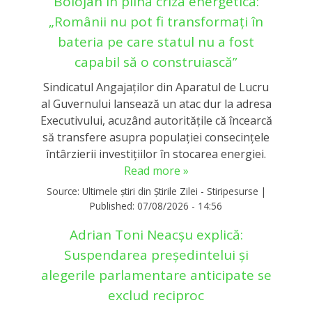
Bolojan în plină criză energetică:
„Românii nu pot fi transformați în
bateria pe care statul nu a fost
capabil să o construiască”
Sindicatul Angajaților din Aparatul de Lucru
al Guvernului lansează un atac dur la adresa
Executivului, acuzând autoritățile că încearcă
să transfere asupra populației consecințele
întârzierii investițiilor în stocarea energiei.
Read more »
Source:
Ultimele știri din Știrile Zilei - Stiripesurse
|
Published:
07/08/2026 - 14:56
Adrian Toni Neacșu explică:
Suspendarea președintelui și
alegerile parlamentare anticipate se
exclud reciproc