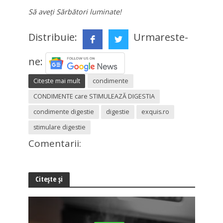
Să aveți Sărbători luminate!
Distribuie:
Urmareste-
ne:
Citeste mai mult
condimente
CONDIMENTE care STIMULEAZĂ DIGESTIA
condimente digestie
digestie
exquis.ro
stimulare digestie
Comentarii:
Citește și