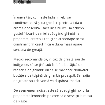
3. Ghimbir
În unele ţări, cum este India, mielul se
condimentează şi cu ghimbir, pentru a-i da o
aromă deosebită. Dacă însă nu vrei să schimbi
gustul fripturii de miel adăugând ghimbir la
preparare, ar trebui totuşi să ai aproape acest
condiment, în cazul în care după masă apare
senzaţia de greaţă.
Medicii recomandă ca, în caz de greaţă sau de
indigestie, să se ţină sub limbă o bucăţică de
rădăcină de ghimbir ori să se mănânce două-trei
bucăţele de tulpină de ghimbir proaspăt. Senzaţia
de greaţă sau de vomă va dispărea imediat.
De asemenea, indicat este să adaugi ghimbirul la
prepararea limonadei pe care să o servești la masa
de Paște.