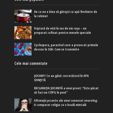
De ce nu e bine să gătești cu apă fierbinte de
la robinet
Friptură de vită în sos de vin roșu – un
preparat rafinat pentru mesele speciale
Cyclospora, parazitul care a provocat primele
decese în SUA: Cum se transmite
Cele mai comentate
ȘOCANT! Ce au găsit cercetătorii în APA
SFINȚITĂ
DECLARAȚIA ȘOCANTĂ a unui preot: ”Este păcat
să faci un COPIL în post”
Afirmaţii şocante ale unui cunoscut neurolog:
A comparat religia cu o boală mintală