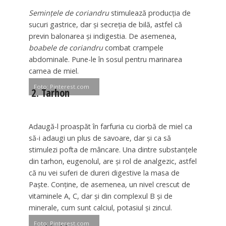
Seminţele de coriandru
stimulează producţia de
sucuri gastrice, dar şi secreţia de bilă, astfel că
previn balonarea şi indigestia. De asemenea,
boabele de coriandru
combat crampele
abdominale. Pune-le în sosul pentru marinarea
carnea de miel.
Foto: Pinterest.com
2. Tarhon
Adaugă-l proaspăt în farfuria cu ciorbă de miel ca
să-i adaugi un plus de savoare, dar şi ca să
stimulezi pofta de mâncare. Una dintre substanţele
din tarhon, eugenolul, are şi rol de analgezic, astfel
că nu vei suferi de dureri digestive la masa de
Paşte. Conţine, de asemenea, un nivel crescut de
vitaminele A, C, dar şi din complexul B şi de
minerale, cum sunt calciul, potasiul şi zincul.
Foto: Pinterest.com