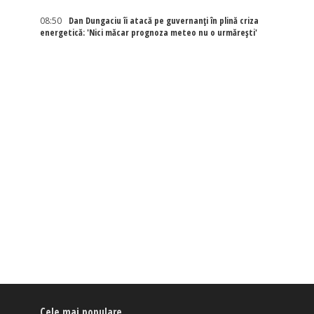
08:50
Dan Dungaciu îi atacă pe guvernanți în plină criza
energetică: 'Nici măcar prognoza meteo nu o urmărești'
Cele mai populare