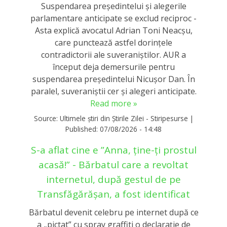
Suspendarea președintelui și alegerile
parlamentare anticipate se exclud reciproc -
Asta explică avocatul Adrian Toni Neacșu,
care punctează astfel dorințele
contradictorii ale suveraniștilor. AUR a
început deja demersurile pentru
suspendarea președintelui Nicușor Dan. În
paralel, suveraniștii cer și alegeri anticipate.
Read more »
Source:
Ultimele știri din Știrile Zilei - Stiripesurse
|
Published:
07/08/2026 - 14:48
S-a aflat cine e ”Anna, ţine-ţi prostul
acasă!” - Bărbatul care a revoltat
internetul, după gestul de pe
Transfăgărășan, a fost identificat
Bărbatul devenit celebru pe internet după ce
a „pictat” cu spray graffiti o declaraţie de