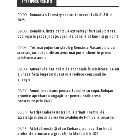
STIRIPESURSE.RO
09:09
Romania's forestry sector turnover falls 21.5% in
2025
09:08
România, între caniculă extremă și furtuni violente.
Cod roșu în șapte județe, vijelii de până la 90 km/h și grindină
09:04
Tot mai puțini turiști aleg România. Vacanțele s-au
scurtat, iar hotelurile au avut mai puțini clienți în prima
jumătate a anului
09:00
Guvernul a dat ordin de economie în ministere. Ce au
ajuns să facă bugetarii pentru a reduce consumul de
energie
08:57
Anunț important pentru familiile cu copii. Bolojan
promite aprobarea angajărilor pentru noile creșe
construite prin PNRR
08:54
Actriţa Isabella Rossellini a primit Premiul de
Excelenţă în deschiderea Festivalului de Film de la Locarno
08:53
Atletul român Ștefan Ciobanu, pe locul 8 în finala
probei de aruncare a greutății la Mondialele U20