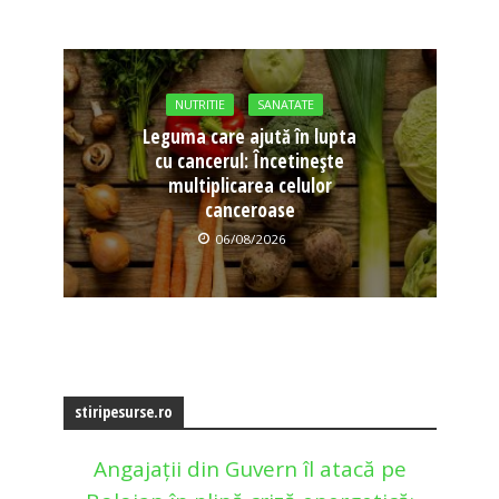
NUTRITIE
SANATATE
Leguma care ajută în lupta
cu cancerul: Încetinește
multiplicarea celulor
canceroase
06/08/2026
stiripesurse.ro
Angajații din Guvern îl atacă pe