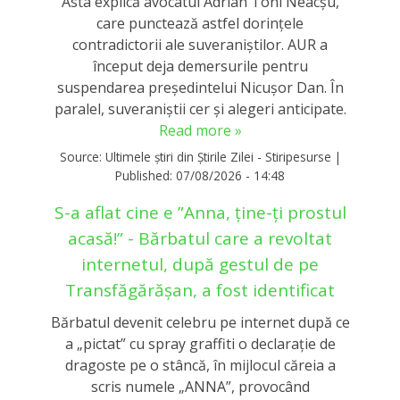
Asta explică avocatul Adrian Toni Neacșu,
care punctează astfel dorințele
contradictorii ale suveraniștilor. AUR a
început deja demersurile pentru
suspendarea președintelui Nicușor Dan. În
paralel, suveraniștii cer și alegeri anticipate.
Read more »
Source:
Ultimele știri din Știrile Zilei - Stiripesurse
|
Published:
07/08/2026 - 14:48
S-a aflat cine e ”Anna, ţine-ţi prostul
acasă!” - Bărbatul care a revoltat
internetul, după gestul de pe
Transfăgărășan, a fost identificat
Bărbatul devenit celebru pe internet după ce
a „pictat” cu spray graffiti o declaraţie de
dragoste pe o stâncă, în mijlocul căreia a
scris numele „ANNA”, provocând