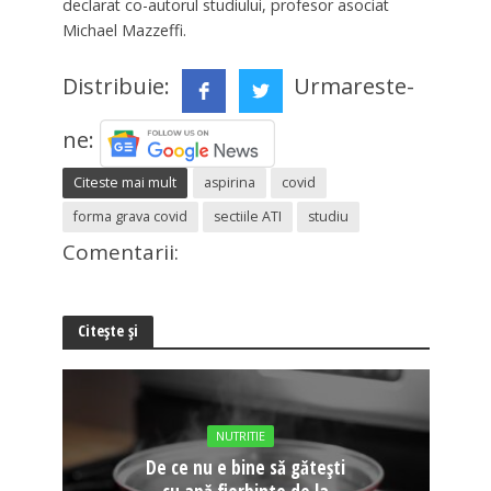
declarat co-autorul studiului, profesor asociat
Michael Mazzeffi.
Distribuie:
Urmareste-
ne:
Citeste mai mult
aspirina
covid
forma grava covid
sectiile ATI
studiu
Comentarii:
Citește și
NUTRITIE
De ce nu e bine să gătești