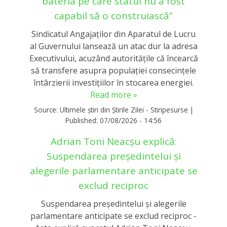
bateria pe care statul nu a fost
capabil să o construiască”
Sindicatul Angajaților din Aparatul de Lucru
al Guvernului lansează un atac dur la adresa
Executivului, acuzând autoritățile că încearcă
să transfere asupra populației consecințele
întârzierii investițiilor în stocarea energiei.
Read more »
Source:
Ultimele știri din Știrile Zilei - Stiripesurse
|
Published:
07/08/2026 - 14:56
Adrian Toni Neacșu explică:
Suspendarea președintelui și
alegerile parlamentare anticipate se
exclud reciproc
Suspendarea președintelui și alegerile
parlamentare anticipate se exclud reciproc -