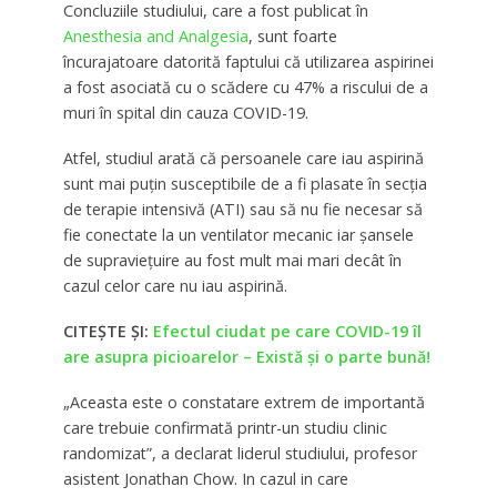
Concluziile studiului, care a fost publicat în
Anesthesia and Analgesia
, sunt foarte
încurajatoare datorită faptului că utilizarea aspirinei
a fost asociată cu o scădere cu 47% a riscului de a
muri în spital din cauza COVID-19.
Atfel, studiul arată că persoanele care iau aspirină
sunt mai puțin susceptibile de a fi plasate în secția
de terapie intensivă (ATI) sau să nu fie necesar să
fie conectate la un ventilator mecanic iar șansele
de supraviețuire au fost mult mai mari decât în
cazul celor care nu iau aspirină.
CITEȘTE ȘI:
Efectul ciudat pe care COVID-19 îl
are asupra picioarelor – Există și o parte bună!
„Aceasta este o constatare extrem de importantă
care trebuie confirmată printr-un studiu clinic
randomizat”, a declarat liderul studiului, profesor
asistent Jonathan Chow. In cazul in care