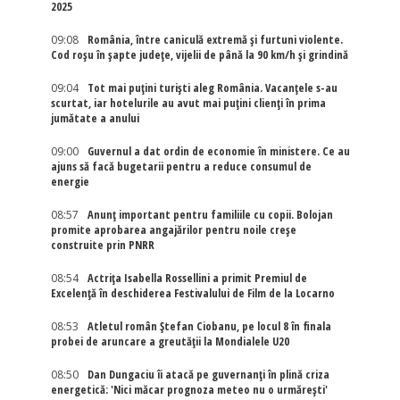
2025
09:08
România, între caniculă extremă și furtuni violente.
Cod roșu în șapte județe, vijelii de până la 90 km/h și grindină
09:04
Tot mai puțini turiști aleg România. Vacanțele s-au
scurtat, iar hotelurile au avut mai puțini clienți în prima
jumătate a anului
09:00
Guvernul a dat ordin de economie în ministere. Ce au
ajuns să facă bugetarii pentru a reduce consumul de
energie
08:57
Anunț important pentru familiile cu copii. Bolojan
promite aprobarea angajărilor pentru noile creșe
construite prin PNRR
08:54
Actriţa Isabella Rossellini a primit Premiul de
Excelenţă în deschiderea Festivalului de Film de la Locarno
08:53
Atletul român Ștefan Ciobanu, pe locul 8 în finala
probei de aruncare a greutății la Mondialele U20
08:50
Dan Dungaciu îi atacă pe guvernanți în plină criza
energetică: 'Nici măcar prognoza meteo nu o urmărești'