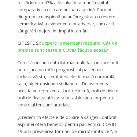
o scădere cu 47% a riscului de a muri în spital
comparativ cu cei care nu luau aspirină. Pacienții
din grupul cu aspirină nu au înregistrat o creștere
semnificativă a evenimentelor adverse, cum ar fi
sângerări majore în timpul internării.
CITEȘTE ȘI:
Experții americani răspund: Cât de
precise sunt testele COVID făcute acasă?
Cercetătorii au controlat mai mulți factori care ar fi
putut juca un rol în prognosticul pacientului,
inclusiv vârsta, sexul, indicele de masă corporală,
rasa, hipertensiunea și diabetul. De asemenea,
aceștia au reprezentat boli de inimă, boli de rinichi,
boli de ficat și utilizarea beta-blocantelor pentru
controlul tensiunii arteriale.
„Credem că efectele de diluare a sângelui datorat
aspirinei oferă beneficii pentru pacienții cu COVID-
19 prin prevenirea formării de microtromboze ”, a