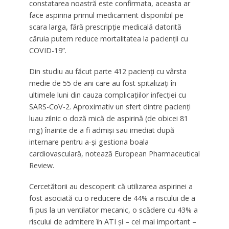
constatarea noastră este confirmata, aceasta ar
face aspirina primul medicament disponibil pe
scara larga, fără prescripție medicală datorită
căruia putem reduce mortalitatea la pacienții cu
COVID-19”.
Din studiu au făcut parte 412 pacienți cu vârsta
medie de 55 de ani care au fost spitalizați în
ultimele luni din cauza complicațiilor infecției cu
SARS-CoV-2. Aproximativ un sfert dintre pacienți
luau zilnic o doză mică de aspirină (de obicei 81
mg) înainte de a fi admiși sau imediat după
internare pentru a-și gestiona boala
cardiovasculară, notează European Pharmaceutical
Review.
Cercetătorii au descoperit că utilizarea aspirinei a
fost asociată cu o reducere de 44% a riscului de a
fi pus la un ventilator mecanic, o scădere cu 43% a
riscului de admitere în ATI și – cel mai important –