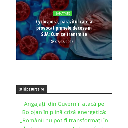
SANATATE
Cyclospora, parazitul care a
provocat primele decese în
SUA: Cum se transmite
07/08/2026
stiripesurse.ro
Angajații din Guvern îl atacă pe
Bolojan în plină criză energetică:
„Românii nu pot fi transformați în