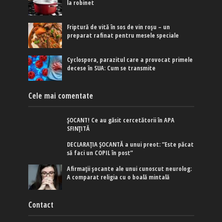
la robinet
Friptură de vită în sos de vin roșu – un
preparat rafinat pentru mesele speciale
Cyclospora, parazitul care a provocat primele
decese în SUA: Cum se transmite
Cele mai comentate
ȘOCANT! Ce au găsit cercetătorii în APA
SFINȚITĂ
DECLARAȚIA ȘOCANTĂ a unui preot: ”Este păcat
să faci un COPIL în post”
Afirmaţii şocante ale unui cunoscut neurolog:
A comparat religia cu o boală mintală
Contact