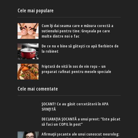
Cele mai populare
Cum îți dai seama care e măsura corectă a
sutienului pentru tine: Greșeala pe care
multe dintre noi o fac
De ce nu e bine să gătești cu apă fierbinte de
la robinet
Friptură de vită în sos de vin roșu – un
preparat rafinat pentru mesele speciale
Cele mai comentate
ȘOCANT! Ce au găsit cercetătorii în APA
SFINȚITĂ
DECLARAȚIA ȘOCANTĂ a unui preot: ”Este păcat
să faci un COPIL în post”
Afirmaţii şocante ale unui cunoscut neurolog: