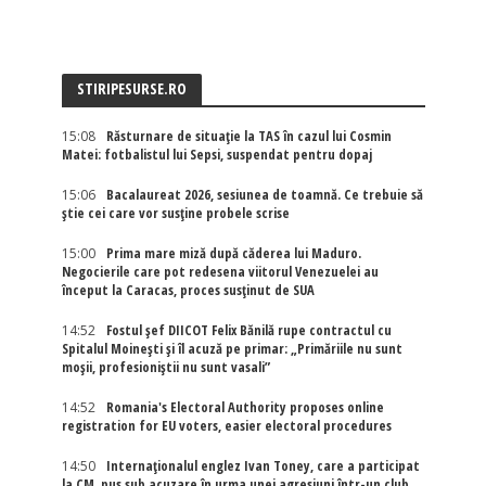
STIRIPESURSE.RO
15:08
Răsturnare de situație la TAS în cazul lui Cosmin
Matei: fotbalistul lui Sepsi, suspendat pentru dopaj
15:06
Bacalaureat 2026, sesiunea de toamnă. Ce trebuie să
știe cei care vor susține probele scrise
15:00
Prima mare miză după căderea lui Maduro.
Negocierile care pot redesena viitorul Venezuelei au
început la Caracas, proces susținut de SUA
14:52
Fostul șef DIICOT Felix Bănilă rupe contractul cu
Spitalul Moinești și îl acuză pe primar: „Primăriile nu sunt
moșii, profesioniștii nu sunt vasali”
14:52
Romania's Electoral Authority proposes online
registration for EU voters, easier electoral procedures
14:50
Internaţionalul englez Ivan Toney, care a participat
la CM, pus sub acuzare în urma unei agresiuni într-un club