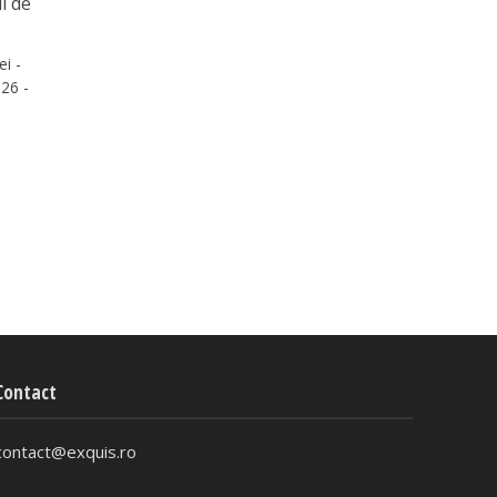
i de
ei -
26 -
Contact
contact@exquis.ro