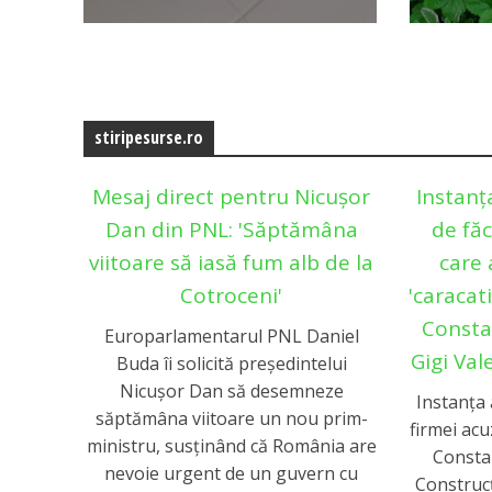
stiripesurse.ro
Mesaj direct pentru Nicușor
Instanț
Dan din PNL: 'Săptămâna
de făc
viitoare să iasă fum alb de la
care 
Cotroceni'
'caracati
Constan
Europarlamentarul PNL Daniel
Gigi Val
Buda îi solicită președintelui
Nicușor Dan să desemneze
Instanța 
săptămâna viitoare un nou prim-
firmei acu
ministru, susținând că România are
Consta
nevoie urgent de un guvern cu
Construcț