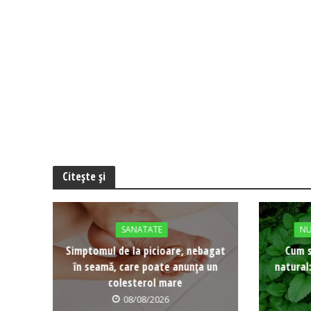
Citește și
SANATATE
NU
Simptomul de la picioare, nebagat
Cum s
în seamă, care poate anunța un
natural
colesterol mare
08/08/2026