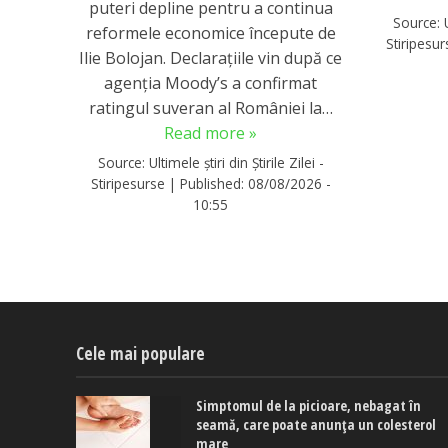
puteri depline pentru a continua
Source:
reformele economice începute de
Stiripesu
Ilie Bolojan. Declarațiile vin după ce
agenția Moody’s a confirmat
ratingul suveran al României la…
Read more »
Source:
Ultimele știri din Știrile Zilei -
Stiripesurse
|
Published:
08/08/2026 -
10:55
Cele mai populare
Simptomul de la picioare, nebagat în
seamă, care poate anunța un colesterol
mare