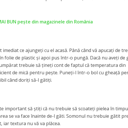
AI BUN peşte din magazinele din România
ătit imediat ce ajungeţi cu el acasă. Până când vă apucaţi de tr
t în folie de plastic şi apoi pus într-o pungă. Dacă nu aveţi de
ţi cumpărat trebuie să ţineţi cont de faptul că temperatura din
ficient de mică pentru peşte. Puneţi-l într-o bol cu gheaţă pe
il când doriţi să-l gătiţi.
e important să ştiţi că nu trebuie să scoateţi pielea în timpu
ea se va face înainte de-l găti. Somonul nu trebuie gătit pr
, iar textura nu vă va plăcea.