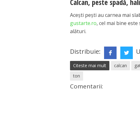
Calcan, peste spadă, hal
Aceşti peşti au carnea mai slab
gustarte.ro
, cel mai bine este
alături.
Distribuie:
U
Citeste mai mult
calcan
ga
ton
Comentarii: