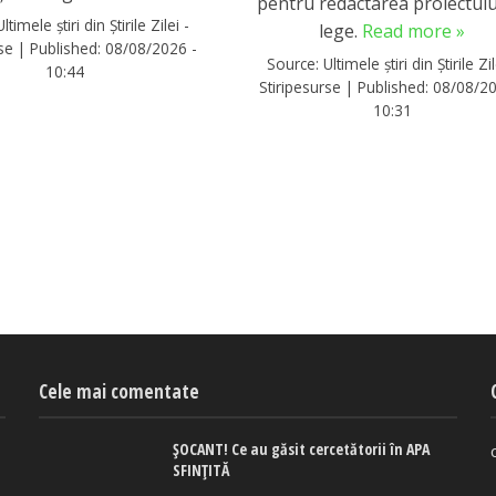
pentru redactarea proiectulu
Ultimele știri din Știrile Zilei -
lege.
Read more »
rse
|
Published:
08/08/2026 -
Source:
Ultimele știri din Știrile Zil
10:44
Stiripesurse
|
Published:
08/08/20
10:31
Cele mai comentate
ȘOCANT! Ce au găsit cercetătorii în APA
SFINȚITĂ