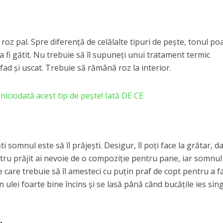
roz pal. Spre diferenţă de celălalte tipuri de peşte, tonul poa
a fi gătit. Nu trebuie să îl supuneţi unui tratament termic
fad şi uscat. Trebuie să rămână roz la interior.
iciodată acest tip de pește! Iată DE CE
 somnul este să îl prăjești. Desigur, îl poţi face la grătar, d
tru prăjit ai nevoie de o compoziţie pentru pane, iar somnul
 care trebuie să îl amesteci cu puţin praf de copt pentru a f
n ulei foarte bine încins şi se lasă până când bucăţile ies sin