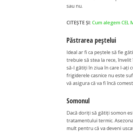
sau nu.
CITEȘTE ȘI:
Cum alegem CEL M
Păstrarea peştelui
Ideal ar fi ca peştele să fie g
trebuie să stea la rece, înveli
să-l gătiţi în ziua în care l-a
frigiderele casnice nu este su
vă asigura că va fi încă comestib
Somonul
Dacă doriţi să gătiţi somon est
tratamentului termic. Asezonar
mult pentru că va deveni uscat