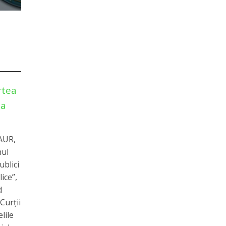
rtea
na
 AUR,
nul
ublici
lice”,
d
Curții
lile