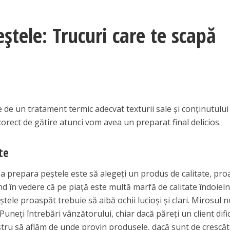
ştele: Trucuri care te scapă
e de un tratament termic adecvat texturii sale şi conţinutului
rect de gătire atunci vom avea un preparat final delicios.
te
a prepara peştele este să alegeţi un produs de calitate, pro
d în vedere că pe piaţă este multă marfă de calitate îndoieln
eştele proaspăt trebuie să aibă ochii lucioşi şi clari. Mirosul 
Puneţi întrebări vânzătorului, chiar dacă păreţi un client difici
tru să aflăm de unde provin produsele, dacă sunt de crescăt