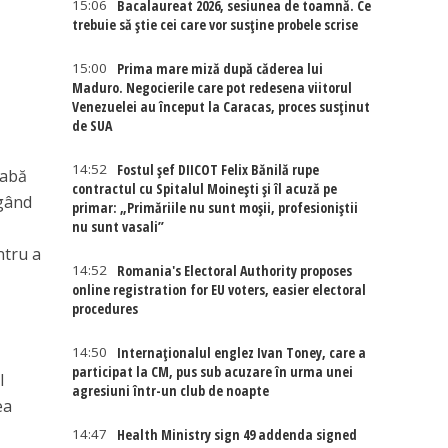
15:06
Bacalaureat 2026, sesiunea de toamnă. Ce
trebuie să știe cei care vor susține probele scrise
15:00
Prima mare miză după căderea lui
Maduro. Negocierile care pot redesena viitorul
Venezuelei au început la Caracas, proces susținut
de SUA
14:52
Fostul șef DIICOT Felix Bănilă rupe
eabă
contractul cu Spitalul Moinești și îl acuză pe
 gând
primar: „Primăriile nu sunt moșii, profesioniștii
nu sunt vasali”
ntru a
14:52
Romania's Electoral Authority proposes
online registration for EU voters, easier electoral
procedures
14:50
Internaţionalul englez Ivan Toney, care a
participat la CM, pus sub acuzare în urma unei
l
agresiuni într-un club de noapte
ea
14:47
Health Ministry sign 49 addenda signed