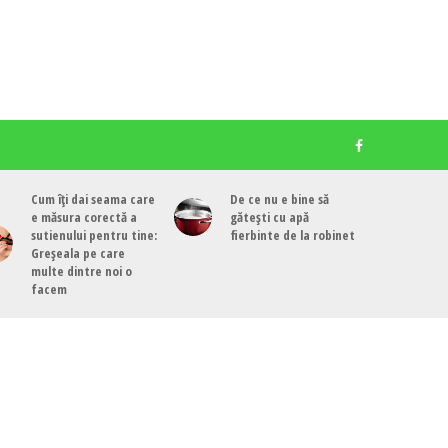
Cum îți dai seama care
De ce nu e bine să
e măsura corectă a
gătești cu apă
sutienului pentru tine:
fierbinte de la robinet
Greșeala pe care
multe dintre noi o
facem