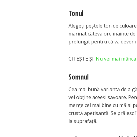
Tonul
Alegeţi peştele ton de culoare 
marinat câteva ore înainte de 
prelungit pentru că va deveni 
CITEȘTE ȘI:
Nu vei mai mânca n
Somnul
Cea mai bună variantă de a găti
vei obţine aceeşi savoare. Pen
merge cel mai bine cu mălai pe
crustă apetisantă. Se prăjesc î
la suprafaţă.