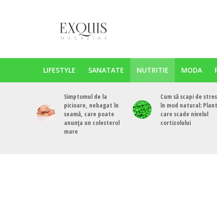
LIFESTYLE
SANATATE
NUTRITIE
MODA
Simptomul de la
Cum să scapi de stres
picioare, nebagat în
în mod natural: Plan
seamă, care poate
care scade nivelul
anunța un colesterol
cortizolului
mare