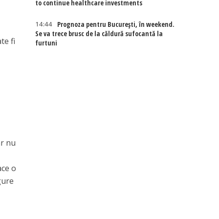
to continue healthcare investments
14:44
Prognoza pentru București, în weekend.
Se va trece brusc de la căldură sufocantă la
te fi
furtuni
ar nu
ace o
gure