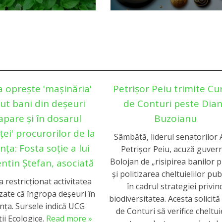
a oprește 'mașinăria'
Petrișor Peiu trimite Cu
ut bani din deșeuri
de Conturi peste Dia
apare și în dosarul
Buzoianu
ței' procurorilor de la
Sâmbătă, liderul senatorilor
ța: Fosta soție a lui
Petrișor Peiu, acuză guver
Bolojan de „risipirea banilor p
entin Ștefan, asociată
și politizarea cheltuielilor pub
a restricționat activitatea
în cadrul strategiei privin
zate că îngropa deșeuri în
biodiversitatea. Acesta solicită 
nța. Sursele indică UCG
de Conturi să verifice cheltuie
ii Ecologice.
Read more »