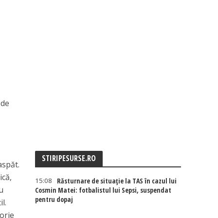
 de
STIRIPESURSE.RO
aspăt.
ică,
15:08
Răsturnare de situație la TAS în cazul lui
nu
Cosmin Matei: fotbalistul lui Sepsi, suspendat
pentru dopaj
l.
orie