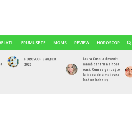
RELATII
FRUMUSETE
MOMS
REVIEW
HOROSCOP
Laura Cosoi a devenit
HOROSCOP 8 august
ta
mamă pentru a cincea
2026
oară: Cum se gândește
la ideea de a mai avea
încă un bebeluș