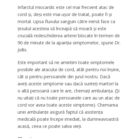
Infarctul miocardic este cel mai frecvent atac de
cord și, deși este mai ușor de tratat, poate fi și
mortal. Lipsa fluxului sanguin către inimă face ca
țesutul acesteia să înceapă să moară și este
crucială redeschiderea arterei blocate în termen de
90 de minute de la apariția simptomelor, spune Dr.
Jollis.
Este important să ne amintim toate simptomele
posibile ale atacului de cord, atât pentru noi înșine,
cât și pentru persoanele din jurul nostru. Dacă
aveți aceste simptome sau dacă sunteți martori la
o altă persoană care le are, chemați ambulanța. (Și
nu uitați că nu toate persoanele care au un atac de
cord vor avea toate aceste simptome). Chemarea
unei ambulanțe asigură faptul că asistența
medicală poate începe imediat, la dumneavoastră
acasă, ceea ce poate salva vieți.