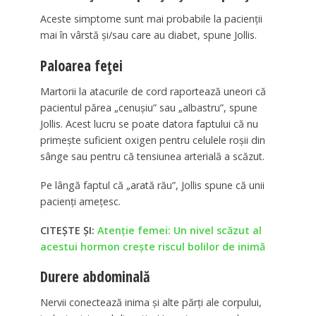
Aceste simptome sunt mai probabile la pacienții
mai în vârstă și/sau care au diabet, spune Jollis.
Paloarea feței
Martorii la atacurile de cord raportează uneori că
pacientul părea „cenușiu” sau „albastru”, spune
Jollis. Acest lucru se poate datora faptului că nu
primește suficient oxigen pentru celulele roșii din
sânge sau pentru că tensiunea arterială a scăzut.
Pe lângă faptul că „arată rău”, Jollis spune că unii
pacienți amețesc.
CITEȘTE ȘI:
Atenție femei: Un nivel scăzut al
acestui hormon crește riscul bolilor de inimă
Durere abdominală
Nervii conectează inima și alte părți ale corpului,