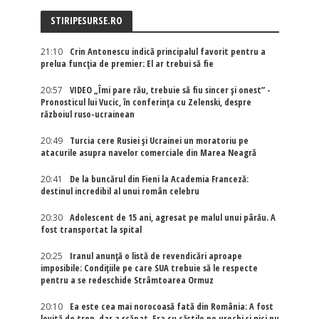
STIRIPESURSE.RO
21:10
Crin Antonescu indică principalul favorit pentru a
prelua funcția de premier: El ar trebui să fie
20:57
VIDEO „Îmi pare rău, trebuie să fiu sincer și onest” -
Pronosticul lui Vucic, în conferința cu Zelenski, despre
războiul ruso-ucrainean
20:49
Turcia cere Rusiei și Ucrainei un moratoriu pe
atacurile asupra navelor comerciale din Marea Neagră
20:41
De la buncărul din Fieni la Academia Franceză:
destinul incredibil al unui român celebru
20:30
Adolescent de 15 ani, agresat pe malul unui pârău. A
fost transportat la spital
20:25
Iranul anunță o listă de revendicări aproape
imposibile: Condițiile pe care SUA trebuie să le respecte
pentru a se redeschide Strâmtoarea Ormuz
20:10
Ea este cea mai norocoasă fată din România: A fost
lovită de tren, dar a scăpat. Era cu căștile pe urechi și nici nu