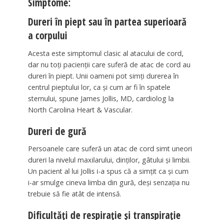
Simptome:
Dureri în piept sau în partea superioară
a corpului
Acesta este simptomul clasic al atacului de cord,
dar nu toți pacienții care suferă de atac de cord au
dureri în piept. Unii oameni pot simți durerea în
centrul pieptului lor, ca și cum ar fi în spatele
sternului, spune James Jollis, MD, cardiolog la
North Carolina Heart & Vascular.
Dureri de gură
Persoanele care suferă un atac de cord simt uneori
dureri la nivelul maxilarului, dinților, gâtului și limbii.
Un pacient al lui Jollis i-a spus că a simțit ca și cum
i-ar smulge cineva limba din gură, deși senzația nu
trebuie să fie atât de intensă.
Dificultăți de respirație și transpirație