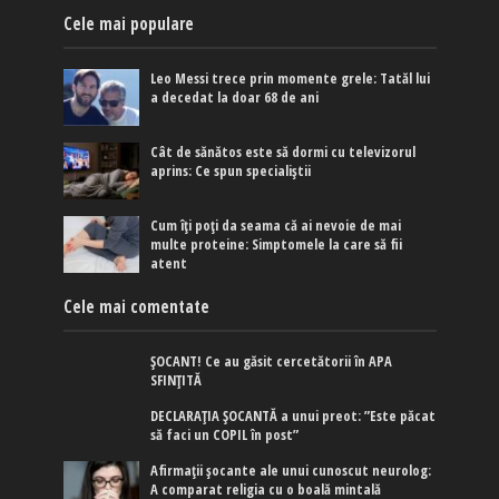
Cele mai populare
Leo Messi trece prin momente grele: Tatăl lui
a decedat la doar 68 de ani
Cât de sănătos este să dormi cu televizorul
aprins: Ce spun specialiștii
Cum îți poți da seama că ai nevoie de mai
multe proteine: Simptomele la care să fii
atent
Cele mai comentate
ȘOCANT! Ce au găsit cercetătorii în APA
SFINȚITĂ
DECLARAȚIA ȘOCANTĂ a unui preot: ”Este păcat
să faci un COPIL în post”
Afirmaţii şocante ale unui cunoscut neurolog:
A comparat religia cu o boală mintală