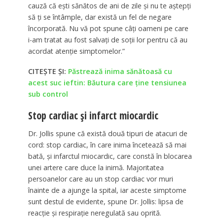
cauză că ești sănătos de ani de zile și nu te aștepți
să ți se întâmple, dar există un fel de negare
încorporată. Nu vă pot spune câți oameni pe care
i-am tratat au fost salvați de soții lor pentru că au
acordat atenție simptomelor.”
CITEȘTE ȘI:
Păstrează inima sănătoasă cu
acest suc ieftin: Băutura care ține tensiunea
sub control
Stop cardiac și infarct miocardic
Dr. Jollis spune că există două tipuri de atacuri de
cord: stop cardiac, în care inima încetează să mai
bată, și infarctul miocardic, care constă în blocarea
unei artere care duce la inimă. Majoritatea
persoanelor care au un stop cardiac vor muri
înainte de a ajunge la spital, iar aceste simptome
sunt destul de evidente, spune Dr. Jollis: lipsa de
reacție și respirație neregulată sau oprită.