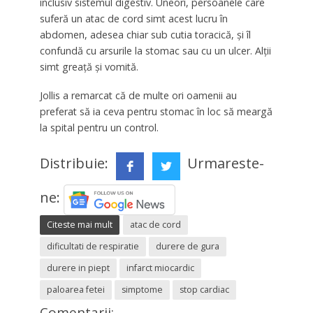
inclusiv sistemul digestiv. Uneori, persoanele care
suferă un atac de cord simt acest lucru în
abdomen, adesea chiar sub cutia toracică, și îl
confundă cu arsurile la stomac sau cu un ulcer. Alții
simt greață și vomită.
Jollis a remarcat că de multe ori oamenii au
preferat să ia ceva pentru stomac în loc să meargă
la spital pentru un control.
Distribuie:
Urmareste-
ne:
Citeste mai mult
atac de cord
dificultati de respiratie
durere de gura
durere in piept
infarct miocardic
paloarea fetei
simptome
stop cardiac
Comentarii: