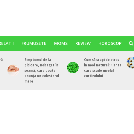
RELATII
FRUMUSETE
MOMS
REVIEW
HOROSCOP
ră
Simptomul de la
Cum să scapi de stres
picioare, nebagat în
în mod natural: Planta
seamă, care poate
care scade nivelul
anunța un colesterol
cortizolului
mare