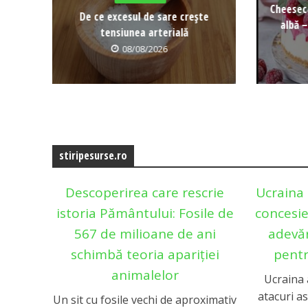
Cheeseca
De ce excesul de sare crește
albă –
tensiunea arterială
08/08/2026
stiripesurse.ro
Descoperirea care rescrie
Ucraina 
istoria Pământului: Fosile de
concesie
567 de milioane de ani
adevă
schimbă teoria apariției
pentr
animalelor
Ucraina 
atacuri a
Un sit cu fosile vechi de aproximativ