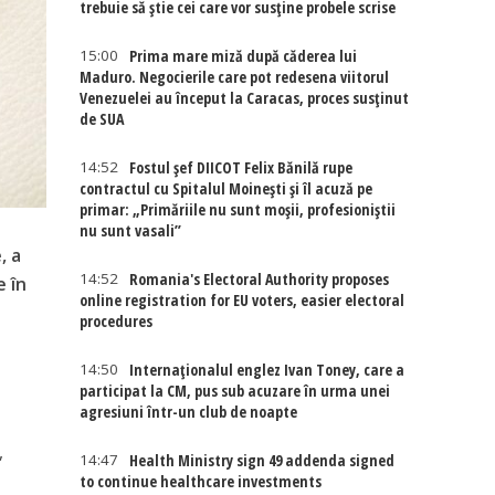
trebuie să știe cei care vor susține probele scrise
15:00
Prima mare miză după căderea lui
Maduro. Negocierile care pot redesena viitorul
Venezuelei au început la Caracas, proces susținut
de SUA
14:52
Fostul șef DIICOT Felix Bănilă rupe
contractul cu Spitalul Moinești și îl acuză pe
primar: „Primăriile nu sunt moșii, profesioniștii
nu sunt vasali”
, a
14:52
Romania's Electoral Authority proposes
e în
online registration for EU voters, easier electoral
procedures
14:50
Internaţionalul englez Ivan Toney, care a
participat la CM, pus sub acuzare în urma unei
agresiuni într-un club de noapte
,
14:47
Health Ministry sign 49 addenda signed
to continue healthcare investments