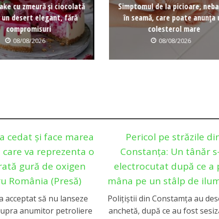
ke cu zmeură și ciocolată
Simptomul de la picioare, neb
 un desert elegant, fără
în seamă, care poate anunța 
compromisuri
colesterol mare
08/08/2026
08/08/2026
a cedat și face marea
Pericol pe străzile di
 care va reprezenta o
Constanţa: Un tânăr s
rată gură de oxigen
electrocutat după ce a 
u România (Presă)
mâna pe un stâlp de ilu
a acceptat să nu lanseze
Poliţiştii din Constamţa au des
supra anumitor petroliere
anchetă, după ce au fost sesiz