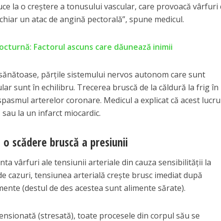
uce la o creștere a tonusului vascular, care provoacă vârfuri
 chiar un atac de angină pectorală”, spune medicul.
cturnă: Factorul ascuns care dăunează inimii
e sănătoase, părțile sistemului nervos autonom care sunt
ar sunt în echilibru. Trecerea bruscă de la căldură la frig în
asmul arterelor coronare. Medicul a explicat că acest lucru
 sau la un infarct miocardic.
 o scădere bruscă a presiunii
 vârfuri ale tensiunii arteriale din cauza sensibilității la
 de cazuri, tensiunea arterială crește brusc imediat după
mente (destul de des acestea sunt alimente sărate).
ensionată (stresată), toate procesele din corpul său se