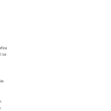
afea
l se
ale
n
.