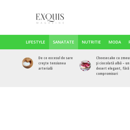
LIFESTYLE
SANATATE
NUTRITIE
MODA
De ce excesul de sare
Cheesecake cu zmeu
crește tensiunea
și ciocolată albă – un
arterială
desert elegant, fără
compromisuri