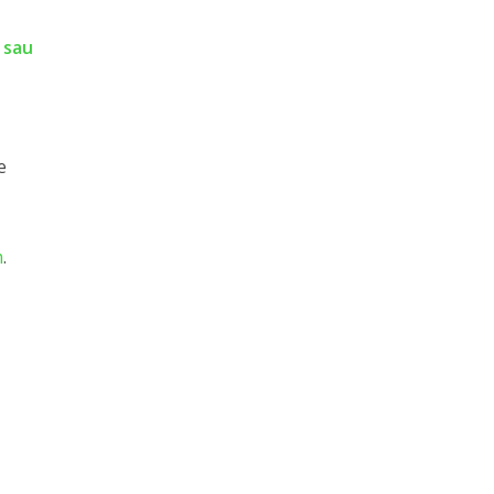
 sau
e
m
.