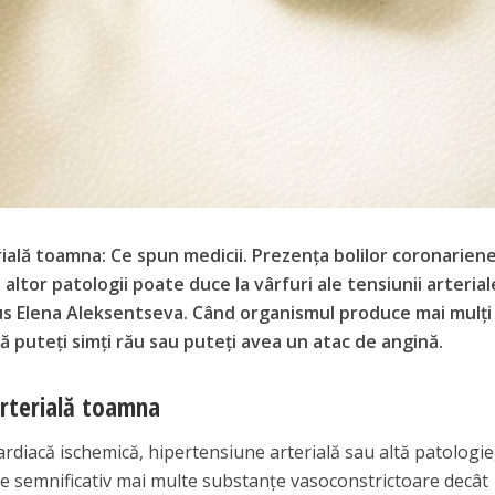
ială toamna: Ce spun medicii. Prezența bolilor coronariene
 altor patologii poate duce la vârfuri ale tensiunii arterial
us Elena Aleksentseva. Când organismul produce mai mulți
ă puteți simți rău sau puteți avea un atac de angină.
arterială toamna
rdiacă ischemică, hipertensiune arterială sau altă patologie
e semnificativ mai multe substanțe vasoconstrictoare decât