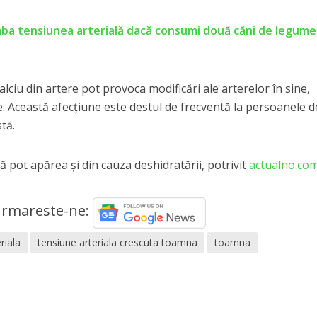
mba tensiunea arterială dacă consumi două căni de legume
lciu din artere pot provoca modificări ale arterelor în sine,
. Această afecțiune este destul de frecventă la persoanele d
stă.
ă pot apărea și din cauza deshidratării, potrivit
actualno.co
rmareste-ne:
riala
tensiune arteriala crescuta toamna
toamna