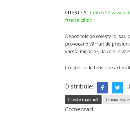
CITEȘTE ȘI:
Cum ți se va schi
fructe zilnic
Depozitele de colesterol sau ca
provocând vârfuri de presiune
vârstă mijlocie și la cele în vâr
Creșterile de tensiune arterial
Distribuie:
U
Citeste mai mult
tensiune arte
Comentarii: