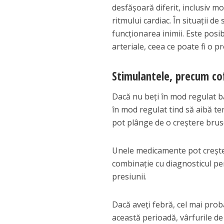
desfășoară diferit, inclusiv mod
ritmului cardiac. În situații de
funcționarea inimii. Este posib
arteriale, ceea ce poate fi o
Stimulantele, precum cof
Dacă nu beți în mod regulat bău
în mod regulat tind să aibă ten
pot plânge de o creștere bruscă
Unele medicamente pot crește 
combinație cu diagnosticul per
presiunii.
Dacă aveți febră, cel mai prob
această perioadă, vârfurile de