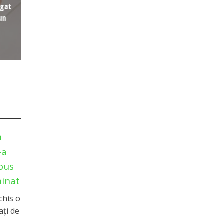
agat
un
n
-a
pus
minat
chis o
aţi de