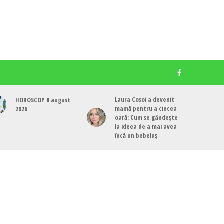
Laura Cosoi a devenit
HOROSCOP 8 august
mamă pentru a cincea
2026
oară: Cum se gândește
la ideea de a mai avea
încă un bebeluș