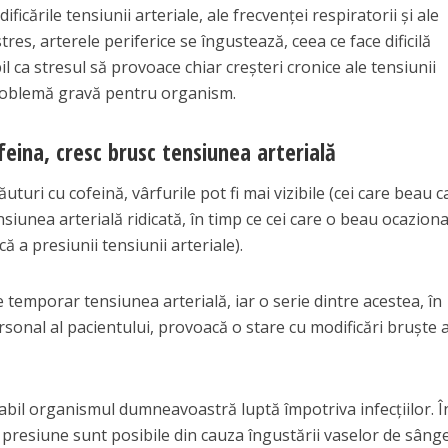
ificările tensiunii arteriale, ale frecvenței respiratorii și ale
 stres, arterele periferice se îngustează, ceea ce face dificilă
il ca stresul să provoace chiar creșteri cronice ale tensiunii
 problemă gravă pentru organism.
eina, cresc brusc tensiunea arterială
turi cu cofeină, vârfurile pot fi mai vizibile (cei care beau c
siunea arterială ridicată, în timp ce cei care o beau ocaziona
 a presiunii tensiunii arteriale).
temporar tensiunea arterială, iar o serie dintre acestea, în
sonal al pacientului, provoacă o stare cu modificări bruște 
abil organismul dumneavoastră luptă împotriva infecțiilor. Î
 presiune sunt posibile din cauza îngustării vaselor de sânge