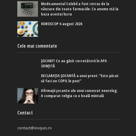
Medicamentul Colebil a fost retras de la
vânzare din toate farmaciile: Ce anume stă la
baza acestui lucru
HOROSCOP 6 august 2026
Cele mai comentate
ȘOCANT! Ce au găsit cercetătorii în APA
SFINȚITĂ
DECLARAȚIA ȘOCANTĂ a unui preot: ”Este păcat
să faci un COPIL în post”
Afirmaţii şocante ale unui cunoscut neurolog:
A comparat religia cu o boală mintală
Contact
contact@exquis.ro