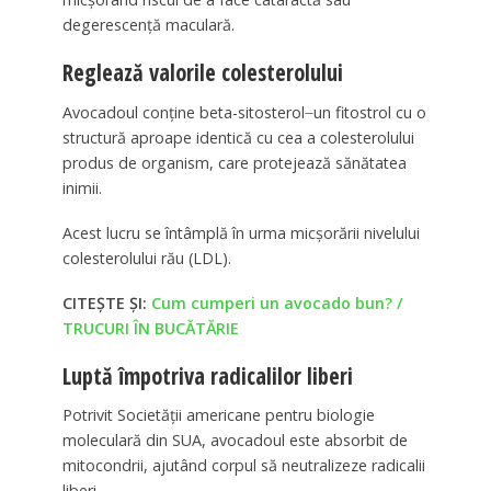
degerescență maculară.
Reglează valorile colesterolului
Avocadoul conține beta-sitosterol ̶ un fitostrol cu o
structură aproape identică cu cea a colesterolului
produs de organism, care protejează sănătatea
inimii.
Acest lucru se întâmplă în urma micșorării nivelului
colesterolului rău (LDL).
CITEȘTE ȘI:
Cum cumperi un avocado bun? /
TRUCURI ÎN BUCĂTĂRIE
Luptă împotriva radicalilor liberi
Potrivit Societății americane pentru biologie
moleculară din SUA, avocadoul este absorbit de
mitocondrii, ajutând corpul să neutralizeze radicalii
liberi.