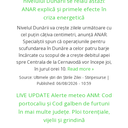
nivelului Dunării se reiau astăzi:
ANAR explică și primele efecte în
criza energetică
Nivelul Dunării va crește zilele următoare cu
cel puțin câțiva centimetri, anunță ANAR.
Specialștii spun că operaţiunile pentru
scufundarea în Dunăre a celor patru barje
încărcate cu scopul de a creşte debitul apei
spre Centrala de la Cernavodă vor începe joi,
în jurul orei 10.
Read more »
Source:
Ultimele știri din Știrile Zilei - Stiripesurse
|
Published:
06/08/2026 - 10:59
LIVE UPDATE Alerte meteo ANM: Cod
portocaliu și Cod galben de furtuni
în mai multe județe. Ploi torențiale,
vijelii și grindină