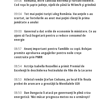
09:08
România, între caniculă extremă și furtuni violente.
Cod roșu în șapte județe, vijelii de până la 90 km/h și grindină
09:04
Tot mai puțini turiști aleg România. Vacanțele s-au
scurtat, iar hotelurile au avut mai puțini clienți în prima
jumătate a anului
09:00
Guvernul a dat ordin de economie în ministere. Ce au
ajuns să facă bugetarii pentru a reduce consumul de
energie
08:57
Anunț important pentru familiile cu copii. Bolojan
promite aprobarea angajărilor pentru noile creșe
construite prin PNRR
08:54
Actriţa Isabella Rossellini a primit Premiul de
Excelenţă în deschiderea Festivalului de Film de la Locarno
08:53
Atletul român Ștefan Ciobanu, pe locul 8 în finala
probei de aruncare a greutății la Mondialele U20
08:50
Dan Dungaciu îi atacă pe guvernanți în plină criza
energetică: 'Nici măcar prognoza meteo nu o urmărești'