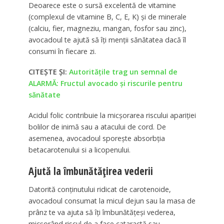
Deoarece este o sursă excelentă de vitamine
(complexul de vitamine B, C, E, K) și de minerale
(calciu, fier, magneziu, mangan, fosfor sau zinc),
avocadoul te ajută să îți menții sănătatea dacă îl
consumi în fiecare zi.
CITEȘTE ȘI:
Autorităţile trag un semnal de
ALARMĂ: Fructul avocado şi riscurile pentru
sănătate
Acidul folic contribuie la micșorarea riscului apariției
bolilor de inimă sau a atacului de cord. De
asemenea, avocadoul sporește absorbția
betacarotenului si a licopenului.
Ajută la îmbunătățirea vederii
Datorită conținutului ridicat de carotenoide,
avocadoul consumat la micul dejun sau la masa de
prânz te va ajuta să îți îmbunătățeși vederea,
micșorând riscul de a face cataractă sau