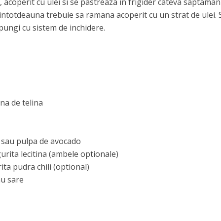
t, acoperit cu ulei si se pastreaza in frigider cateva saptamani
, intotdeauna trebuie sa ramana acoperit cu un strat de ulei. 
 pungi cu sistem de inchidere.
na de telina
e sau pulpa de avocado
gurita lecitina (ambele optionale)
ita pudra chili (optional)
au sare