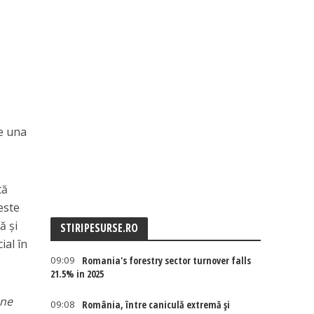
te una
tă
este
ă și
STIRIPESURSE.RO
ial în
09:09
Romania's forestry sector turnover falls
21.5% in 2025
une
09:08
România, între caniculă extremă și