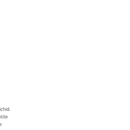
chid.
tite
e