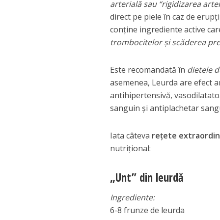
arterială sau “rigidizarea arte
direct pe piele în caz de erupț
conține ingrediente active ca
trombocitelor și scăderea pre
Este recomandată în
dietele d
asemenea, Leurda are efect an
antihipertensivă, vasodilatato
sanguin şi antiplachetar sang
Iata câteva
rețete extraordi
nutrițional:
„Unt” din leurdă
Ingrediente:
6-8 frunze de leurda