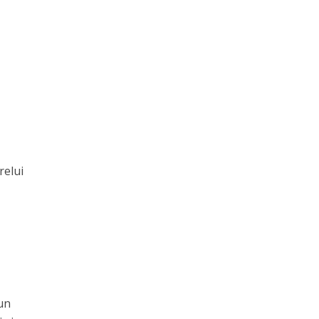
relui
-un