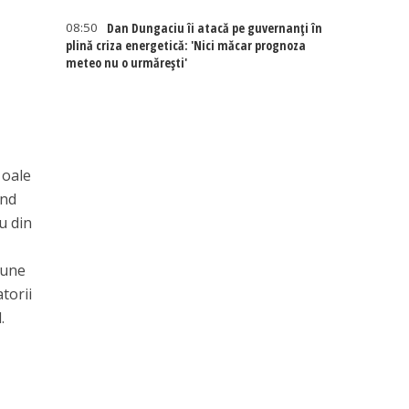
08:50
Dan Dungaciu îi atacă pe guvernanți în
plină criza energetică: 'Nici măcar prognoza
meteo nu o urmărești'
 oale
and
u din
pune
torii
.