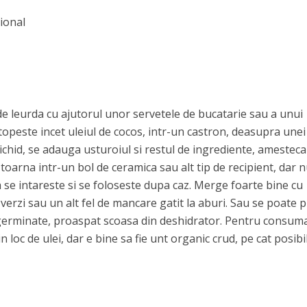
tional
de leurda cu ajutorul unor servetele de bucatarie sau a unui
 topeste incet uleiul de cocos, intr-un castron, deasupra unei
lichid, se adauga usturoiul si restul de ingrediente, amestec
oarna intr-un bol de ceramica sau alt tip de recipient, dar n
na se intareste si se foloseste dupa caz. Merge foarte bine cu
 verzi sau un alt fel de mancare gatit la aburi. Sau se poate 
germinate, proaspat scoasa din deshidrator. Pentru consuma
n loc de ulei, dar e bine sa fie unt organic crud, pe cat posibil