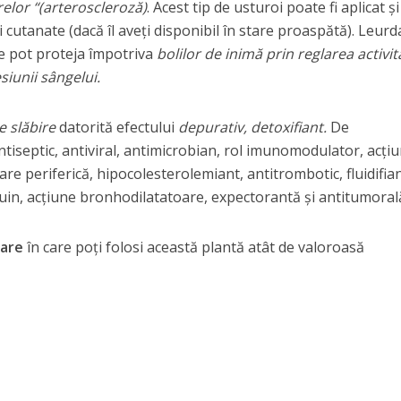
relor “(arteroscleroză)
. Acest tip de usturoi poate fi aplicat și
ii cutanate (dacă îl aveți disponibil în stare proaspătă). Leurd
re pot proteja împotriva
bolilor de inimă prin reglarea activită
siunii sângelui.
e slăbire
datorită efectului
depurativ, detoxifiant.
De
tiseptic, antiviral, antimicrobian, rol imunomodulator, acţi
are periferică, hipocolesterolemiant, antitrombotic, fluidifia
uin, acţiune bronhodilatatoare, expectorantă şi antitumoral
nare
în care poți folosi această plantă atât de valoroasă