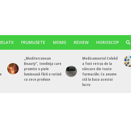
RELATII
FRUMUSETE
MOMS
REVIEW
HOROSCOP
„Mediterranean
Medicamentul Colebil
Beauty”, tendința care
a fost retras de la
promite o piele
vânzare din toate
de
luminoasă fără o rutină
farmaciile: Ce anume
cu zece produse
stă la baza acestui
lucru