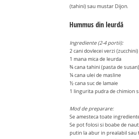
(tahini) sau mustar Dijon.
Hummus din leurdă
Ingrediente (2-4 portii):
2 cani dovlecei verzi (zucchini)
1 mana mica de leurda
¾ cana tahini (pasta de susan
¼ cana ulei de masline
½ cana suc de lamaie
1 lingurita pudra de chimion s
Mod de preparare:
Se amesteca toate ingredientel
Se pot folosi si boabe de naut 
putin la abur in prealabil sau t