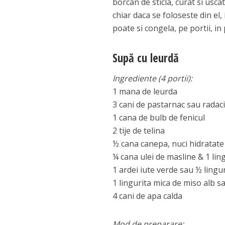
borcan de sticla, curat si usca
chiar daca se foloseste din el
poate si congela, pe portii, in
Supă cu leurdă
Ingrediente (4 portii):
1 mana de leurda
3 cani de pastarnac sau radaci
1 cana de bulb de fenicul
2 tije de telina
½ cana canepa, nuci hidratat
¼ cana ulei de masline & 1 lin
1 ardei iute verde sau ½ lingur
1 lingurita mica de miso alb s
4 cani de apa calda
Mod de preparare: