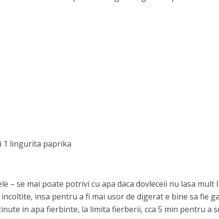
)
i 1 lingurita paprika
e – se mai poate potrivi cu apa daca dovleceii nu lasa mult li
incoltite, insa pentru a fi mai usor de digerat e bine sa fie ga
inute in apa fierbinte, la limita fierberii, cca 5 min pentru a s