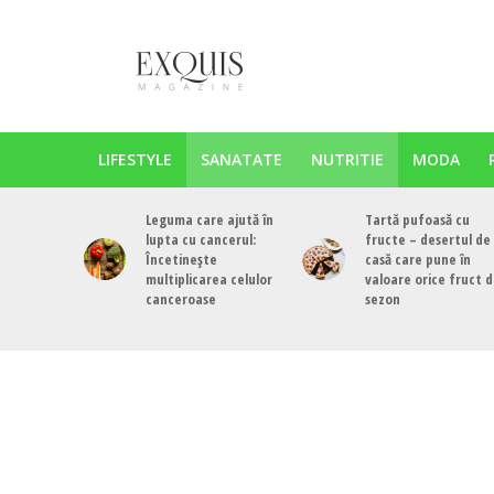
LIFESTYLE
SANATATE
NUTRITIE
MODA
Leguma care ajută în
Tartă pufoasă cu
lupta cu cancerul:
fructe – desertul de
Încetinește
casă care pune în
multiplicarea celulor
valoare orice fruct 
canceroase
sezon