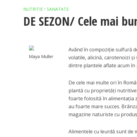
NUTRITIE
•
SANATATE
DE SEZON/ Cele mai bu
Având în compoziție sulfură de a
Maya Muller
volatile, alicină, carotenoizi ş
dintre plantele aflate acum în 
De cele mai multe ori în Româ
plantă cu proprietăți nutritiv
foarte folosită în alimentația z
au foarte mare succes. Brânza c
magazine naturiste cu produse 
Alimentele cu leurdă sunt de m