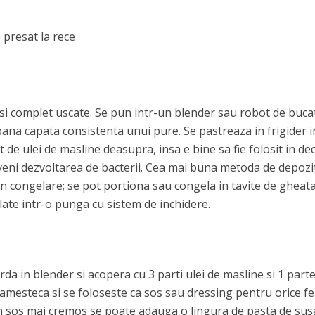
 presat la rece
 si complet uscate. Se pun intr-un blender sau robot de buca
 pana capata consistenta unui pure. Se pastreaza in frigider i
t de ulei de masline deasupra, insa e bine sa fie folosit in de
eni dezvoltarea de bacterii. Cea mai buna metoda de depozi
n congelare; se pot portiona sau congela in tavite de gheata
late intr-o punga cu sistem de inchidere.
a in blender si acopera cu 3 parti ulei de masline si 1 parte
 amesteca si se foloseste ca sos sau dressing pentru orice fe
n sos mai cremos se poate adauga o lingura de pasta de su