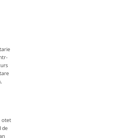
tarie
ntr-
curs
tare
,
 otet
l de
san