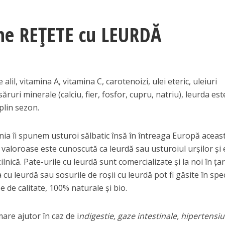
ne REȚETE cu LEURDĂ
lil, vitamina A, vitamina C, carotenoizi, ulei eteric, uleiuri
i săruri minerale (calciu, fier, fosfor, cupru, natriu), leurda es
plin sezon.
nia îi spunem usturoi sălbatic însă în întreaga Europă aceas
e valoroase este cunoscută ca leurdă sau usturoiul urșilor și 
ilnică. Pate-urile cu leurdă sunt comercializate și la noi în țar
u leurdă sau sosurile de roșii cu leurdă pot fi găsite în spec
de calitate, 100% naturale și bio.
are ajutor în caz de i
ndigestie, gaze intestinale, hipertensi