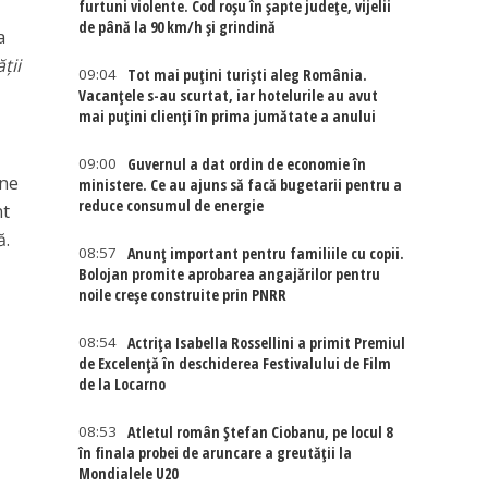
furtuni violente. Cod roșu în șapte județe, vijelii
de până la 90 km/h și grindină
a
ții
09:04
Tot mai puțini turiști aleg România.
Vacanțele s-au scurtat, iar hotelurile au avut
mai puțini clienți în prima jumătate a anului
09:00
Guvernul a dat ordin de economie în
une
ministere. Ce au ajuns să facă bugetarii pentru a
reduce consumul de energie
nt
ă.
08:57
Anunț important pentru familiile cu copii.
Bolojan promite aprobarea angajărilor pentru
noile creșe construite prin PNRR
08:54
Actriţa Isabella Rossellini a primit Premiul
de Excelenţă în deschiderea Festivalului de Film
de la Locarno
08:53
Atletul român Ștefan Ciobanu, pe locul 8
în finala probei de aruncare a greutății la
Mondialele U20