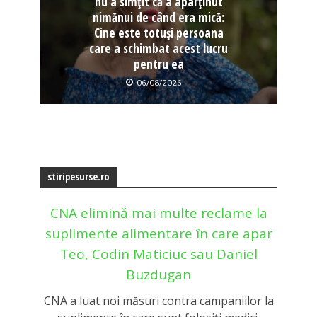
nu a simțit că a aparținut
nimănui de când era mică:
Cine este totuși persoana
care a schimbat acest lucru
pentru ea
06/08/2026
stiripesurse.ro
CNA elimină mai multe reclame la
suplimente alimentare în care apar
Teo, Codin Maticiuc sau Daniel
Buzdugan
CNA a luat noi măsuri contra campaniilor la