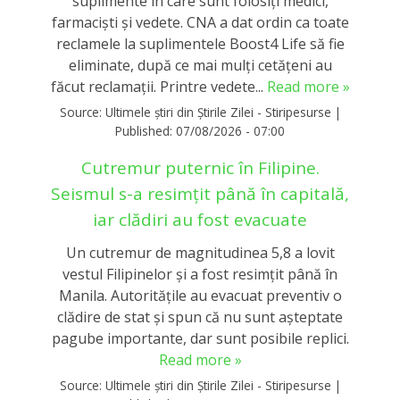
suplimente în care sunt folosiţi medici,
farmacişti şi vedete. CNA a dat ordin ca toate
reclamele la suplimentele Boost4 Life să fie
eliminate, după ce mai mulți cetățeni au
făcut reclamații. Printre vedete...
Read more »
Source:
Ultimele știri din Știrile Zilei - Stiripesurse
|
Published:
07/08/2026 - 07:00
Cutremur puternic în Filipine.
Seismul s-a resimțit până în capitală,
iar clădiri au fost evacuate
Un cutremur de magnitudinea 5,8 a lovit
vestul Filipinelor și a fost resimțit până în
Manila. Autoritățile au evacuat preventiv o
clădire de stat și spun că nu sunt așteptate
pagube importante, dar sunt posibile replici.
Read more »
Source:
Ultimele știri din Știrile Zilei - Stiripesurse
|