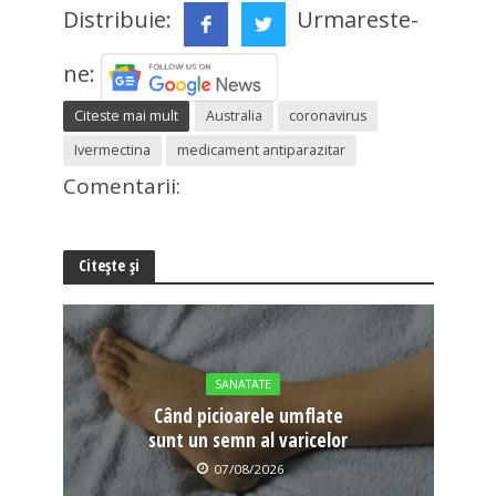
Distribuie:
Urmareste-
ne:
Citeste mai mult
Australia
coronavirus
Ivermectina
medicament antiparazitar
Comentarii:
Citește și
SANATATE
Când picioarele umflate
sunt un semn al varicelor
07/08/2026