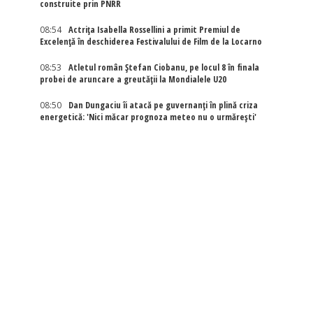
construite prin PNRR
08:54
Actriţa Isabella Rossellini a primit Premiul de
Excelenţă în deschiderea Festivalului de Film de la Locarno
08:53
Atletul român Ștefan Ciobanu, pe locul 8 în finala
probei de aruncare a greutății la Mondialele U20
08:50
Dan Dungaciu îi atacă pe guvernanți în plină criza
energetică: 'Nici măcar prognoza meteo nu o urmărești'