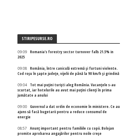
STIRIPESURSE.RO
09:09
Romania's forestry sector turnover falls 21.5% in
2025
09:08
România, între caniculă extremă și furtuni violente.
Cod roșu în șapte județe, vijelii de până la 90 km/h și grindină
09:04
Tot mai puțini turiști aleg România. Vacanțele s-au
scurtat, iar hotelurile au avut mai puțini clienți în prima
jumătate a anului
09:00
Guvernul a dat ordin de economie în ministere. Ce au
ajuns să facă bugetarii pentru a reduce consumul de
energie
08:57
Anunț important pentru familiile cu copii. Bolojan
promite aprobarea angajărilor pentru noile creșe