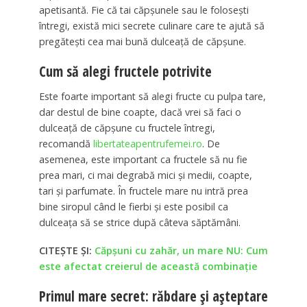
apetisantă. Fie că tai căpșunele sau le folosești
întregi, există mici secrete culinare care te ajută să
pregătești cea mai bună dulceață de căpșune.
Cum să alegi fructele potrivite
Este foarte important să alegi fructe cu pulpa tare,
dar destul de bine coapte, dacă vrei să faci o
dulceață de căpșune cu fructele întregi,
recomandă
libertateapentrufemei.ro
. De
asemenea, este important ca fructele să nu fie
prea mari, ci mai degrabă mici și medii, coapte,
tari și parfumate. În fructele mare nu intră prea
bine siropul când le fierbi și este posibil ca
dulceața să se strice după câteva săptămâni.
CITEȘTE ȘI:
Căpșuni cu zahăr, un mare NU: Cum
este afectat creierul de această combinație
Primul mare secret: răbdare și așteptare