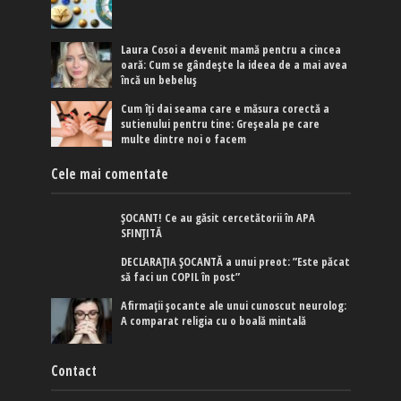
Laura Cosoi a devenit mamă pentru a cincea
oară: Cum se gândește la ideea de a mai avea
încă un bebeluș
Cum îți dai seama care e măsura corectă a
sutienului pentru tine: Greșeala pe care
multe dintre noi o facem
Cele mai comentate
ȘOCANT! Ce au găsit cercetătorii în APA
SFINȚITĂ
DECLARAȚIA ȘOCANTĂ a unui preot: ”Este păcat
să faci un COPIL în post”
Afirmaţii şocante ale unui cunoscut neurolog:
A comparat religia cu o boală mintală
Contact