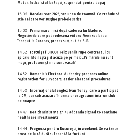
Matei: fotbalistul lui Sepsi, suspendat pentru dopaj
15:06
Bacalaureat 2026, sesiunea de toamnă. Ce trebuie să
știe cei care vor susține probele scrise
15:00
Prima mare miză după căderea lui Maduro.
Negocierile care pot redesena viitorul Venezuelei au
început la Caracas, proces susținut de SUA
14:52
Fostul șef DIICOT Felix Bănilă rupe contractul cu
Spitalul Moinești și îl acuză pe primar: „Primăriile nu sunt
moșii, profesioniștii nu sunt vasali”
14:52
Romania's Electoral Authority proposes online
registration for EU voters, easier electoral procedures
14:50
Internaţionalul englez Ivan Toney, care a participat
la CM, pus sub acuzare în urma unei agresiuni într-un club
de noapte
14:47
Health Ministry sign 49 addenda signed to continue
healthcare investments
14:44
Prognoza pentru București, în weekend. Se va trece
brusc de la căldură sufocantă la furtuni