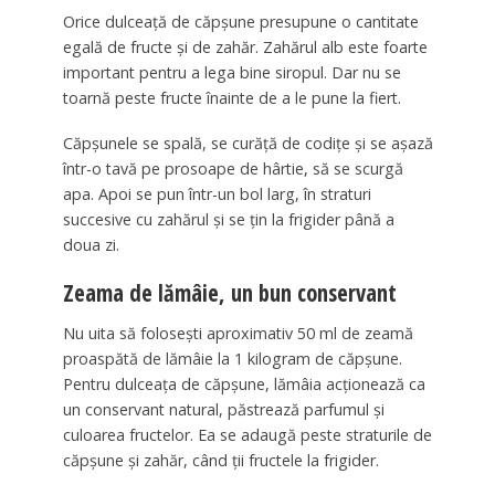
Orice dulceață de căpșune presupune o cantitate
egală de fructe și de zahăr. Zahărul alb este foarte
important pentru a lega bine siropul. Dar nu se
toarnă peste fructe înainte de a le pune la fiert.
Căpșunele se spală, se curăță de codițe și se așază
într-o tavă pe prosoape de hârtie, să se scurgă
apa. Apoi se pun într-un bol larg, în straturi
succesive cu zahărul și se țin la frigider până a
doua zi.
Zeama de lămâie, un bun conservant
Nu uita să folosești aproximativ 50 ml de zeamă
proaspătă de lămâie la 1 kilogram de căpșune.
Pentru dulceața de căpșune, lămâia acționează ca
un conservant natural, păstrează parfumul și
culoarea fructelor. Ea se adaugă peste straturile de
căpșune și zahăr, când ții fructele la frigider.