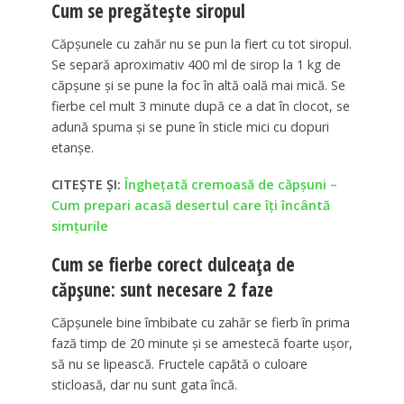
Cum se pregătește siropul
Căpșunele cu zahăr nu se pun la fiert cu tot siropul.
Se separă aproximativ 400 ml de sirop la 1 kg de
căpșune și se pune la foc în altă oală mai mică. Se
fierbe cel mult 3 minute după ce a dat în clocot, se
adună spuma și se pune în sticle mici cu dopuri
etanșe.
CITEȘTE ȘI:
Înghețată cremoasă de căpșuni –
Cum prepari acasă desertul care îți încântă
simțurile
Cum se fierbe corect dulceața de
căpșune: sunt necesare 2 faze
Căpșunele bine îmbibate cu zahăr se fierb în prima
fază timp de 20 minute și se amestecă foarte ușor,
să nu se lipească. Fructele capătă o culoare
sticloasă, dar nu sunt gata încă.