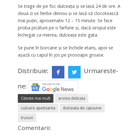
Se trage de pe foc dulceața și se lasă 24 de ore. A
doua zi se fierbe dinnou și se lasă să clocotească
mai puțin, aproximativ 12 – 15 minute. Se face
proba picăturii pe o farfurie și, dacă siropul este
închegat ca mierea, dulceața este gata.
Se pune în borcane și se închide etanș, apoi se
așază cu capul în jos pe prosoape groase.
Distribuie:
Urmareste-
ne:
Citeste mai mult
aroma delicata
culoare apetisanta
dulceata de capsune
trucuri
Comentarii: