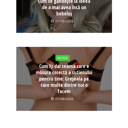
Cum se gândește la ideea
de a mai avea încă un
bebeluș
07/08/2026
MODA
Cum îți dai seama care e
măsura corectă a sutienului
pentru tine: Greșeala pe
care multe dintre noi o
facem
07/08/2026