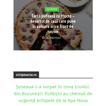
NUTRITIE
Tartă pufoasă cu fructe –
desertul de casă care pune
în valoare orice fruct de
sezon
06/08/2026
stiripesurse.ro
Șoseaua s-a surpat în zona Eroilor,
din București: Polițiștii au chemat de
urgență echipele de la Apa Nova