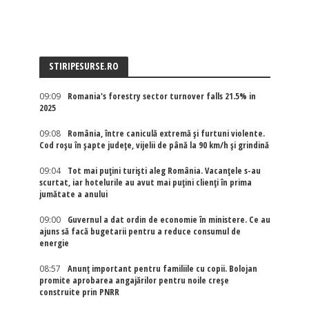
STIRIPESURSE.RO
09:09
Romania's forestry sector turnover falls 21.5% in
2025
09:08
România, între caniculă extremă și furtuni violente.
Cod roșu în șapte județe, vijelii de până la 90 km/h și grindină
09:04
Tot mai puțini turiști aleg România. Vacanțele s-au
scurtat, iar hotelurile au avut mai puțini clienți în prima
jumătate a anului
09:00
Guvernul a dat ordin de economie în ministere. Ce au
ajuns să facă bugetarii pentru a reduce consumul de
energie
08:57
Anunț important pentru familiile cu copii. Bolojan
promite aprobarea angajărilor pentru noile creșe
construite prin PNRR