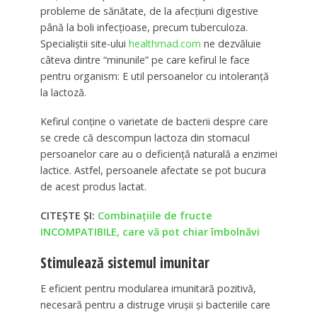
probleme de sănătate, de la afecţiuni digestive
până la boli infecţioase, precum tuberculoza.
Specialiştii site-ului
healthmad.com
ne dezvăluie
câteva dintre “minunile” pe care kefirul le face
pentru organism: E util persoanelor cu intoleranţă
la lactoză.
Kefirul conţine o varietate de bacterii despre care
se crede că descompun lactoza din stomacul
persoanelor care au o deficienţă naturală a enzimei
lactice. Astfel, persoanele afectate se pot bucura
de acest produs lactat.
CITEȘTE ȘI:
Combinațiile de fructe
INCOMPATIBILE, care vă pot chiar îmbolnăvi
Stimulează sistemul imunitar
E eficient pentru modularea imunitară pozitivă,
necesară pentru a distruge viruşii şi bacteriile care