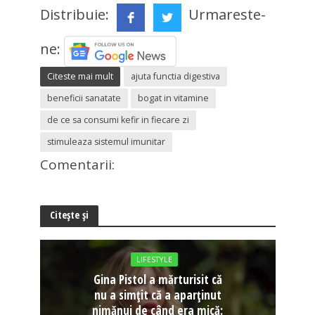
Distribuie:
Urmareste-
ne:
Citeste mai mult
ajuta functia digestiva
beneficii sanatate
bogat in vitamine
de ce sa consumi kefir in fiecare zi
stimuleaza sistemul imunitar
Comentarii:
Citește și
LIFESTYLE
Gina Pistol a mărturisit că
nu a simțit că a aparținut
nimănui de când era mică: