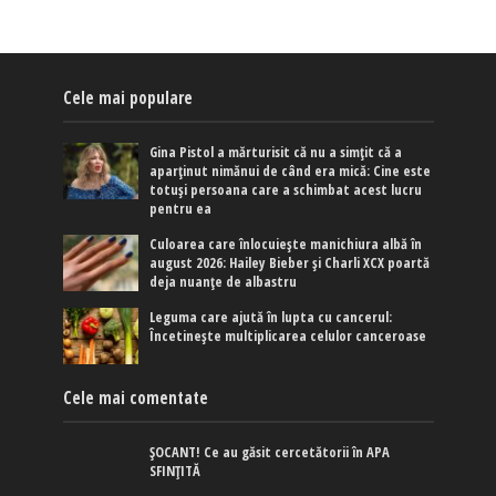
Cele mai populare
Gina Pistol a mărturisit că nu a simțit că a
aparținut nimănui de când era mică: Cine este
totuși persoana care a schimbat acest lucru
pentru ea
Culoarea care înlocuiește manichiura albă în
august 2026: Hailey Bieber și Charli XCX poartă
deja nuanțe de albastru
Leguma care ajută în lupta cu cancerul:
Încetinește multiplicarea celulor canceroase
Cele mai comentate
ȘOCANT! Ce au găsit cercetătorii în APA
SFINȚITĂ