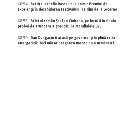
08:54
Actriţa Isabella Rossellini a primit Premiul de
Excelenţă în deschiderea Festivalului de Film de la Locarno
08:53
Atletul român Ștefan Ciobanu, pe locul 8 în finala
probei de aruncare a greutății la Mondialele U20
08:50
Dan Dungaciu îi atacă pe guvernanți în plină criza
energetică: 'Nici măcar prognoza meteo nu o urmărești'