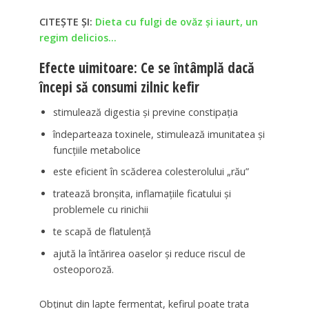
CITEȘTE ȘI:
Dieta cu fulgi de ovăz și iaurt, un
regim delicios…
Efecte uimitoare: Ce se întâmplă dacă
începi să consumi zilnic kefir
stimulează digestia și previne constipația
îndeparteaza toxinele, stimulează imunitatea și
funcțiile metabolice
este eficient în scăderea colesterolului „rău”
tratează bronșita, inflamațiile ficatului și
problemele cu rinichii
te scapă de flatulență
ajută la întărirea oaselor și reduce riscul de
osteoporoză.
Obţinut din lapte fermentat, kefirul poate trata