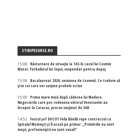
STIRIPESURSE.RO
15:08
Răsturnare de situație la TAS în cazul lui Cosmin
Matei: fotbalistul lui Sepsi, suspendat pentru dopaj
15:06
Bacalaureat 2026, sesiunea de toamnă. Ce trebuie să
știe cei care vor susține probele scrise
15:00
Prima mare miză după căderea lui Maduro.
Negocierile care pot redesena viitorul Venezuelei au
început la Caracas, proces susținut de SUA
14:52
Fostul șef DIICOT Felix Bănilă rupe contractul cu
Spitalul Moinești și îl acuză pe primar: „Primăriile nu sunt
moșii, profesioniștii nu sunt vasali”