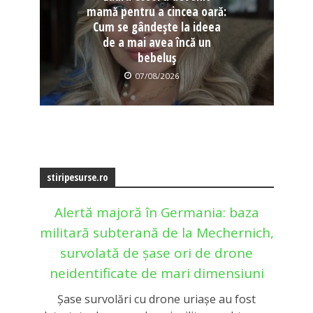
mamă pentru a cincea oară:
Cum se gândește la ideea
de a mai avea încă un
bebeluș
07/08/2026
stiripesurse.ro
Alertă majoră în Germania: baza
militară subterană de la Mechernich,
survolată de șase ori de drone
neidentificate de mari dimensiuni
Şase survolări cu drone uriașe au fost