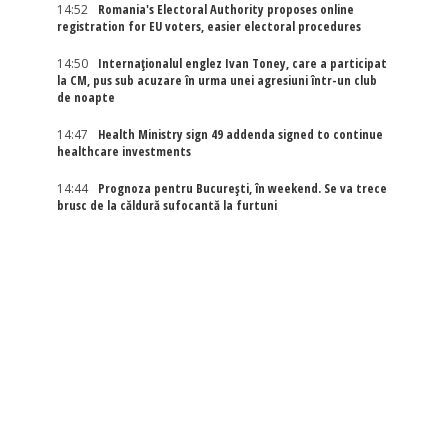
14:52
Romania's Electoral Authority proposes online
registration for EU voters, easier electoral procedures
14:50
Internaţionalul englez Ivan Toney, care a participat
la CM, pus sub acuzare în urma unei agresiuni într-un club
de noapte
14:47
Health Ministry sign 49 addenda signed to continue
healthcare investments
14:44
Prognoza pentru București, în weekend. Se va trece
brusc de la căldură sufocantă la furtuni