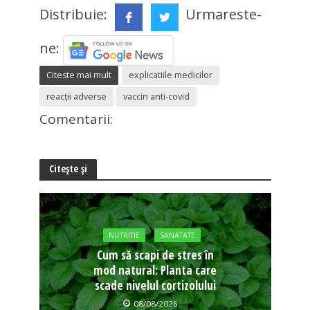
Distribuie:
Urmareste-
ne:
Citeste mai mult
explicatiile medicilor
reacţii adverse
vaccin anti-covid
Comentarii:
Citește și
NUTRITIE
SANATATE
Cum să scapi de stres în
mod natural: Planta care
scade nivelul cortizolului
08/08/2026