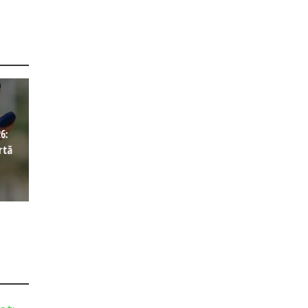
6:
rtă