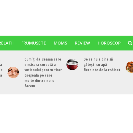
RELATII
FRUMUSETE
MOMS
REVIEW
HOROSCOP
t
Cum îți dai seama care
De ce nu e bine să
ea
e măsura corectă a
gătești cu apă
te
sutienului pentru tine:
fierbinte de la robinet
ea
Greșeala pe care
multe dintre noi o
facem