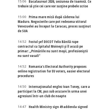
15:06
Bacalaureat 2026, sesiunea de toamnă. Ce
trebuie să știe cei care vor susține probele scrise
15:00
Prima mare miză după căderea lui
Maduro. Negocierile care pot redesena viitorul
Venezuelei au început la Caracas, proces susținut
de SUA
14:52
Fostul șef DIICOT Felix Bănilă rupe
contractul cu Spitalul Moinești și îl acuză pe
primar: „Primăriile nu sunt moșii, profesioniștii
nu sunt vasali”
14:52
Romania's Electoral Authority proposes
online registration for EU voters, easier electoral
procedures
14:50
Internaţionalul englez Ivan Toney, care a
participat la CM, pus sub acuzare în urma unei
agresiuni într-un club de noapte
14:47
Health Ministry sign 49 addenda signed