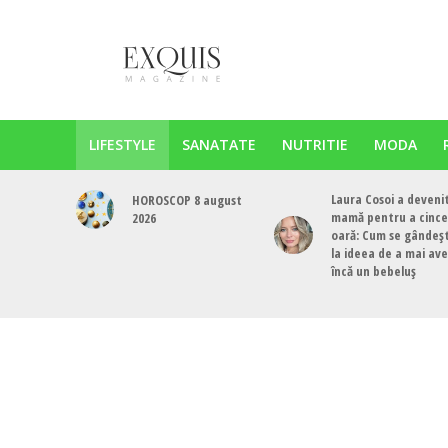
LIFESTYLE
SANATATE
NUTRITIE
MODA
Laura Cosoi a deveni
HOROSCOP 8 august
mamă pentru a cinc
2026
oară: Cum se gândeș
la ideea de a mai av
încă un bebeluș