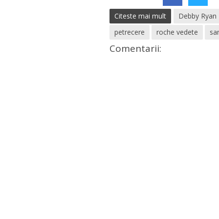
Citeste mai mult
Debby Ryan
petrecere
roche vedete
san
Comentarii: