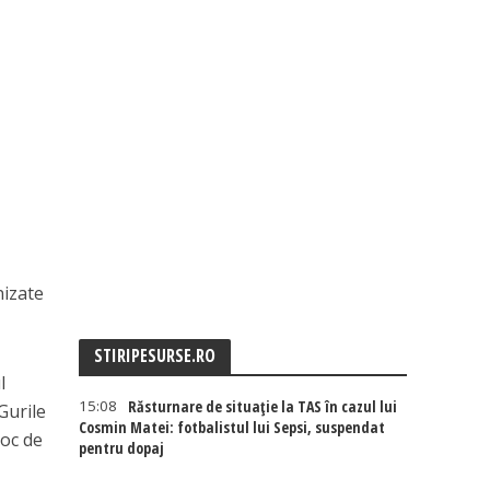
nizate
STIRIPESURSE.RO
l
15:08
Răsturnare de situație la TAS în cazul lui
 Gurile
Cosmin Matei: fotbalistul lui Sepsi, suspendat
loc de
pentru dopaj