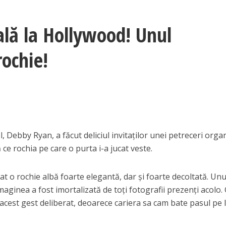
ă la Hollywood! Unul
rochie!
 Debby Ryan, a făcut deliciul invitaților unei petreceri orga
 ce rochia pe care o purta i-a jucat veste.
t o rochie albă foarte elegantă, dar și foarte decoltată. Unu
 imaginea a fost imortalizată de toți fotografii prezenți acolo.
 acest gest deliberat, deoarece cariera sa cam bate pasul pe 