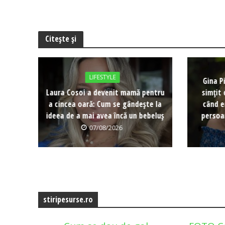
Citește și
LIFESTYLE
Gina P
Laura Cosoi a devenit mamă pentru
simțit 
a cincea oară: Cum se gândește la
când e
ideea de a mai avea încă un bebeluș
persoa
07/08/2026
stiripesurse.ro