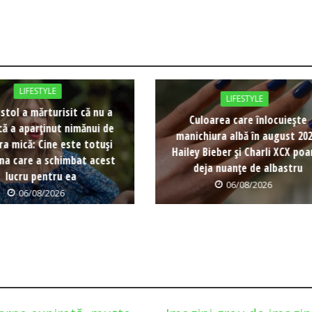
LIFESTYLE
LIFESTYLE
istol a mărturisit că nu a
Culoarea care înlocuiește
că a aparținut nimănui de
manichiura albă în august 202
ra mică: Cine este totuși
Hailey Bieber și Charli XCX poa
na care a schimbat acest
deja nuanțe de albastru
lucru pentru ea
06/08/2026
06/08/2026