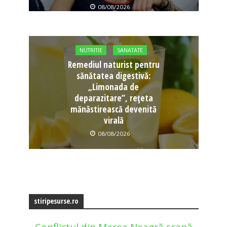
08/08/2026
NUTRITIE
SANATATE
Remediul naturist pentru
sănătatea digestivă:
„Limonada de
deparazitare”, rețeta
mănăstirească devenită
virală
08/08/2026
stiripesurse.ro