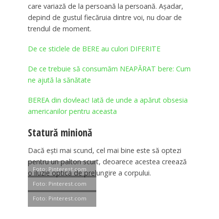
care variază de la persoană la persoană. Așadar,
depind de gustul fiecăruia dintre voi, nu doar de
trendul de moment.
De ce sticlele de BERE au culori DIFERITE
De ce trebuie să consumăm NEAPĂRAT bere: Cum
ne ajută la sănătate
BEREA din dovleac! Iată de unde a apărut obsesia
americanilor pentru aceasta
Statură minionă
Dacă ești mai scund, cel mai bine este să optezi
pentru un palton scurt, deoarece acestea creează
Foto: Pinterest.com
o iluzie optică de prelungire a corpului.
Foto: Pinterest.com
Foto: Pinterest.com