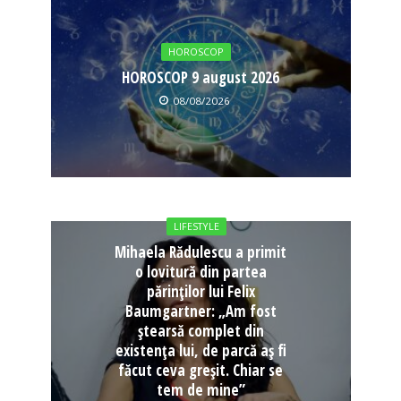
HOROSCOP
HOROSCOP 9 august 2026
08/08/2026
LIFESTYLE
Mihaela Rădulescu a primit
o lovitură din partea
părinților lui Felix
Baumgartner: „Am fost
ștearsă complet din
existența lui, de parcă aș fi
făcut ceva greșit. Chiar se
tem de mine”