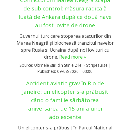
Conflictul din Marea Neagră scapă
de sub control: măsura radicală
luată de Ankara după ce două nave
au fost lovite de drone
Guvernul turc cere stoparea atacurilor din
Marea Neagră și blochează tranzitul navelor
spre Rusia și Ucraina după noi lovituri cu
drone.
Read more »
Source:
Ultimele știri din Știrile Zilei - Stiripesurse
|
Published:
09/08/2026 - 03:00
Accident aviatic grav în Rio de
Janeiro: un elicopter s-a prăbușit
când o familie sărbătorea
aniversarea de 15 ani a unei
adolescente
Un elicopter s-a prăbușit în Parcul Național