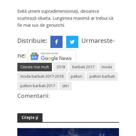
Evită umerii supradimensionați, deoarece
scurtează silueta. Lungimea maximă ar trebui să
fie mai sus de genunchi.
Distribuie:
Urmareste-
ne:
Citeste mai mult
2018
barbati 2017
moda
moda barbati 2017-2018
palton
palton barbati
palton barbati 2017
stiri
Comentarii:
Citește și