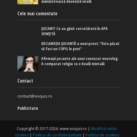
mănăstirească devenită virală
Cele mai comentate
ȘOCANT! Ce au găsit cercetătorii în APA
SFINȚITĂ
DECLARAȚIA ȘOCANTĂ a unui preot: ”Este păcat
să faci un COPIL în post”
Afirmaţii şocante ale unui cunoscut neurolog:
A comparat religia cu o boală mintală
Contact
contact@exquis.ro
Publicitate
Copyright © 2017-2024. www.exquis.ro |
Modifică setări
cookies
|
Politica de confidențialitate
|
Politica de cookies