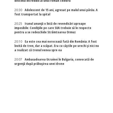
destinul incredibil al unui român celebru
20:30
Adolescent de 15 ani, agresat pe malul unui pârău. A
fost transportat la spital
20:25
Iranul anunță o listă de revendicări aproape
imposibile: Condițiile pe care SUA trebuie să le respecte
pentru a se redeschide Strâmtoarea Ormuz
20:10
Ea este cea mai norocoasă fată din România: A fost
lovită de tren, dar a scăpat. Era cu căștile pe urechi și nici nu
a realizat că trenul venea spre ea
20:07
Ambasadoarea Ucrainei în Bulgaria, convocată de
urgență după prăbușirea unei drone