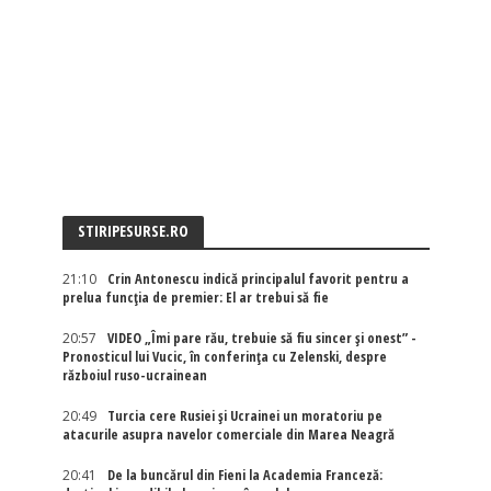
STIRIPESURSE.RO
21:10
Crin Antonescu indică principalul favorit pentru a
prelua funcția de premier: El ar trebui să fie
20:57
VIDEO „Îmi pare rău, trebuie să fiu sincer și onest” -
Pronosticul lui Vucic, în conferința cu Zelenski, despre
războiul ruso-ucrainean
20:49
Turcia cere Rusiei și Ucrainei un moratoriu pe
atacurile asupra navelor comerciale din Marea Neagră
20:41
De la buncărul din Fieni la Academia Franceză: