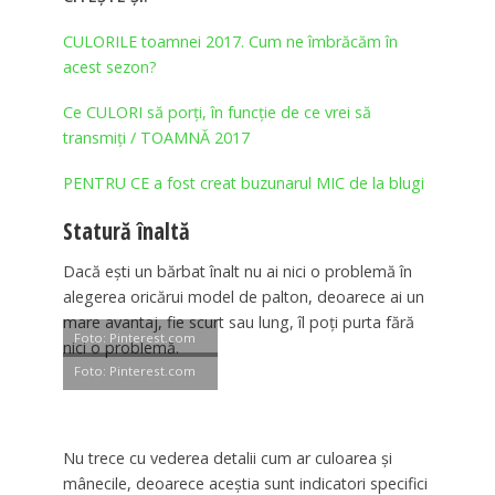
CULORILE toamnei 2017. Cum ne îmbrăcăm în
acest sezon?
Ce CULORI să porți, în funcție de ce vrei să
transmiți / TOAMNĂ 2017
PENTRU CE a fost creat buzunarul MIC de la blugi
Statură înaltă
Dacă ești un bărbat înalt nu ai nici o problemă în
alegerea oricărui model de palton, deoarece ai un
mare avantaj, fie scurt sau lung, îl poți purta fără
Foto: Pinterest.com
nici o problemă.
Foto: Pinterest.com
Nu trece cu vederea detalii cum ar culoarea și
mânecile, deoarece aceștia sunt indicatori specifici