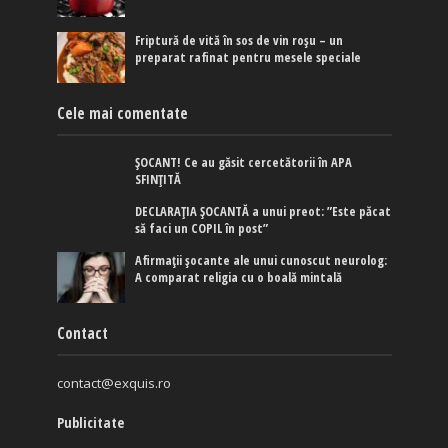
Friptură de vită în sos de vin roșu – un
preparat rafinat pentru mesele speciale
Cele mai comentate
ȘOCANT! Ce au găsit cercetătorii în APA
SFINȚITĂ
DECLARAȚIA ȘOCANTĂ a unui preot: ”Este păcat
să faci un COPIL în post”
Afirmaţii şocante ale unui cunoscut neurolog:
A comparat religia cu o boală mintală
Contact
contact@exquis.ro
Publicitate