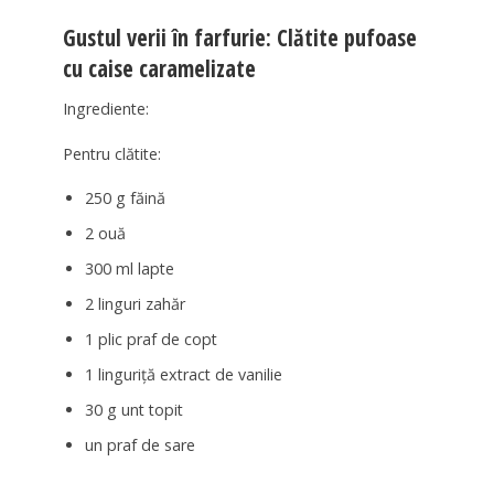
Gustul verii în farfurie: Clătite pufoase
cu caise caramelizate
Ingrediente:
Pentru clătite:
250 g făină
2 ouă
300 ml lapte
2 linguri zahăr
1 plic praf de copt
1 linguriță extract de vanilie
30 g unt topit
un praf de sare