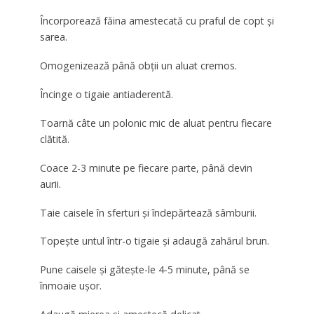
Încorporează făina amestecată cu praful de copt și
sarea.
Omogenizează până obții un aluat cremos.
Încinge o tigaie antiaderentă.
Toarnă câte un polonic mic de aluat pentru fiecare
clătită.
Coace 2-3 minute pe fiecare parte, până devin
aurii.
Taie caisele în sferturi și îndepărtează sâmburii.
Topește untul într-o tigaie și adaugă zahărul brun.
Pune caisele și gătește-le 4-5 minute, până se
înmoaie ușor.