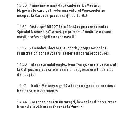
15:00
Prima mare miză după căderea lui Maduro.
Negocierile care pot redesena viitorul Venezuelei au
început la Caracas, proces susținut de SUA
14:52
Fostul șef DIICOT Felix Bănilă rupe contractul cu
Spitalul Moinești și îl acuză pe primar: „Primăriile nu sunt
moșii, profesioniștii nu sunt vasali”
14:52
Romania's Electoral Authority proposes online
registration for EU voters, easier electoral procedures
14:50
Internaţionalul englez Ivan Toney, care a participat
la CM, pus sub acuzare în urma unei agresiuni într-un club
de noapte
14:47
Health Ministry sign 49 addenda signed to continue
healthcare investments
14:44
Prognoza pentru București, în weekend. Se va trece
brusc de la căldură sufocantă la furtuni