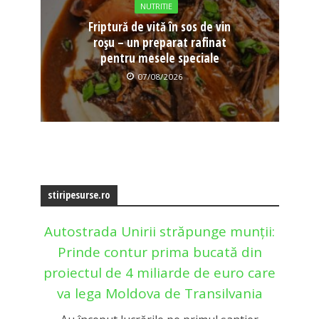
NUTRITIE
Friptură de vită în sos de vin
roșu – un preparat rafinat
pentru mesele speciale
07/08/2026
stiripesurse.ro
Autostrada Unirii străpunge munții:
Prinde contur prima bucată din
proiectul de 4 miliarde de euro care
va lega Moldova de Transilvania