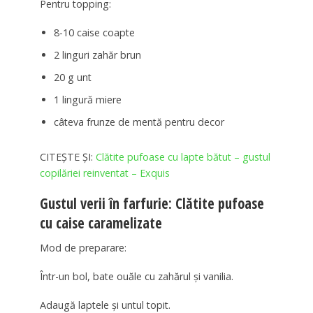
Pentru topping:
8-10 caise coapte
2 linguri zahăr brun
20 g unt
1 lingură miere
câteva frunze de mentă pentru decor
CITEȘTE ȘI:
Clătite pufoase cu lapte bătut – gustul
copilăriei reinventat – Exquis
Gustul verii în farfurie: Clătite pufoase
cu caise caramelizate
Mod de preparare:
Într-un bol, bate ouăle cu zahărul și vanilia.
Adaugă laptele și untul topit.