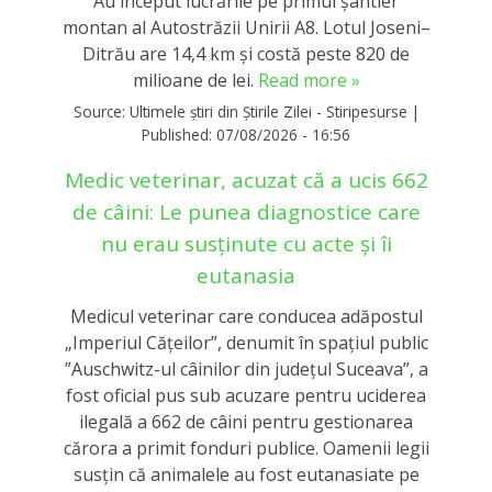
Au început lucrările pe primul șantier
montan al Autostrăzii Unirii A8. Lotul Joseni–
Ditrău are 14,4 km și costă peste 820 de
milioane de lei.
Read more »
Source:
Ultimele știri din Știrile Zilei - Stiripesurse
|
Published:
07/08/2026 - 16:56
Medic veterinar, acuzat că a ucis 662
de câini: Le punea diagnostice care
nu erau susținute cu acte și îi
eutanasia
Medicul veterinar care conducea adăpostul
„Imperiul Căţeilor”, denumit în spaţiul public
”Auschwitz-ul câinilor din judeţul Suceava”, a
fost oficial pus sub acuzare pentru uciderea
ilegală a 662 de câini pentru gestionarea
cărora a primit fonduri publice. Oamenii legii
susțin că animalele au fost eutanasiate pe