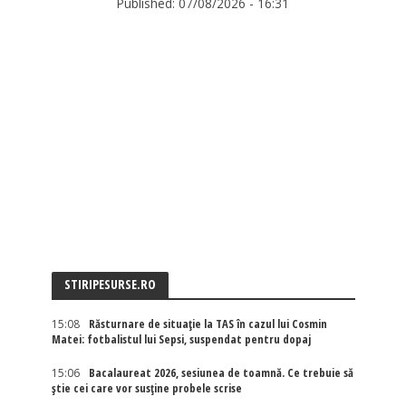
Published:
07/08/2026 - 16:31
STIRIPESURSE.RO
15:08
Răsturnare de situație la TAS în cazul lui Cosmin
Matei: fotbalistul lui Sepsi, suspendat pentru dopaj
15:06
Bacalaureat 2026, sesiunea de toamnă. Ce trebuie să
știe cei care vor susține probele scrise