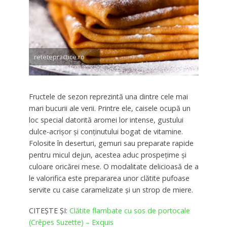
retetepractice.ro
Fructele de sezon reprezintă una dintre cele mai
mari bucurii ale verii. Printre ele, caisele ocupă un
loc special datorită aromei lor intense, gustului
dulce-acrișor și conținutului bogat de vitamine.
Folosite în deserturi, gemuri sau preparate rapide
pentru micul dejun, acestea aduc prospețime și
culoare oricărei mese. O modalitate delicioasă de a
le valorifica este prepararea unor clătite pufoase
servite cu caise caramelizate și un strop de miere.
CITEȘTE ȘI:
Clătite flambate cu sos de portocale
(Crêpes Suzette) – Exquis