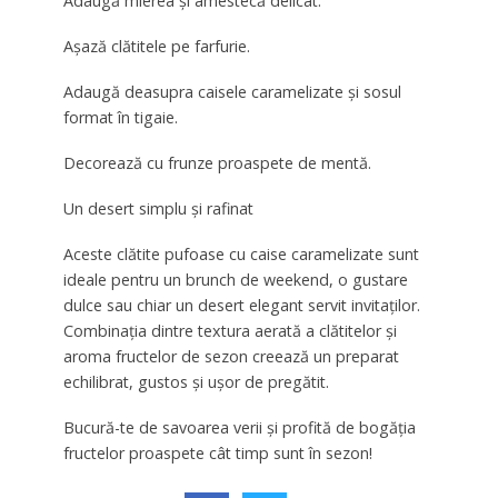
Adaugă mierea și amestecă delicat.
Așază clătitele pe farfurie.
Adaugă deasupra caisele caramelizate și sosul
format în tigaie.
Decorează cu frunze proaspete de mentă.
Un desert simplu și rafinat
Aceste clătite pufoase cu caise caramelizate sunt
ideale pentru un brunch de weekend, o gustare
dulce sau chiar un desert elegant servit invitaților.
Combinația dintre textura aerată a clătitelor și
aroma fructelor de sezon creează un preparat
echilibrat, gustos și ușor de pregătit.
Bucură-te de savoarea verii și profită de bogăția
fructelor proaspete cât timp sunt în sezon!