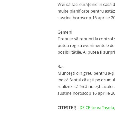
Vrei să faci curățenie în casă 
multe planificate pentru astăzi
susține horoscop 16 aprilie 2
Gemeni
Trebuie să renunți la control ș
putea regiza evenimentele de a
posibilitățile. Ai putea fi surpr
Rac
Muncești din greu pentru a-ți
indică faptul că ești pe drumul
realizezi că încă nu ești acolo
susține horoscop 16 aprilie 2
CITEȘTE ȘI:
DE CE te va înșela