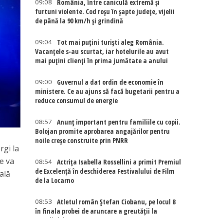
09:08
România, între caniculă extremă și
furtuni violente. Cod roșu în șapte județe, vijelii
de până la 90 km/h și grindină
09:04
Tot mai puțini turiști aleg România.
Vacanțele s-au scurtat, iar hotelurile au avut
mai puțini clienți în prima jumătate a anului
09:00
Guvernul a dat ordin de economie în
ministere. Ce au ajuns să facă bugetarii pentru a
reduce consumul de energie
08:57
Anunț important pentru familiile cu copii.
Bolojan promite aprobarea angajărilor pentru
noile creșe construite prin PNRR
rgi la
re va
08:54
Actriţa Isabella Rossellini a primit Premiul
de Excelenţă în deschiderea Festivalului de Film
ală
de la Locarno
08:53
Atletul român Ștefan Ciobanu, pe locul 8
în finala probei de aruncare a greutății la