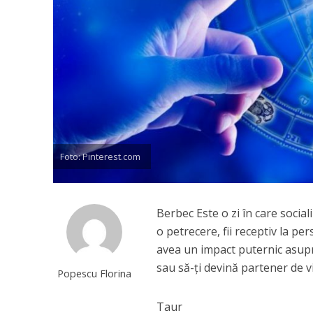
Foto: Pinterest.com
Berbec Este o zi în care socia
o petrecere, fii receptiv la p
avea un impact puternic asupra
sau să-ți devină partener de vi
Popescu Florina
Taur