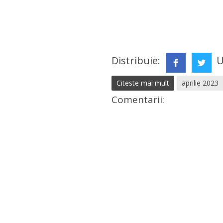
Distribuie:
U
Citeste mai mult
aprilie 2023
Comentarii: