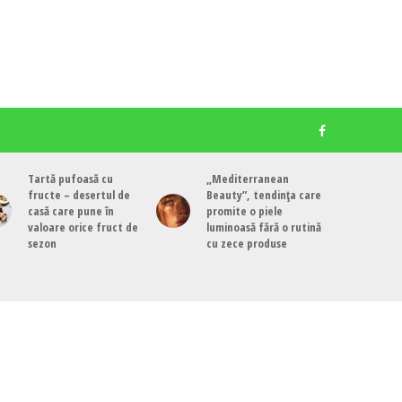
Tartă pufoasă cu
„Mediterranean
fructe – desertul de
Beauty”, tendința care
casă care pune în
promite o piele
valoare orice fruct de
luminoasă fără o rutină
sezon
cu zece produse