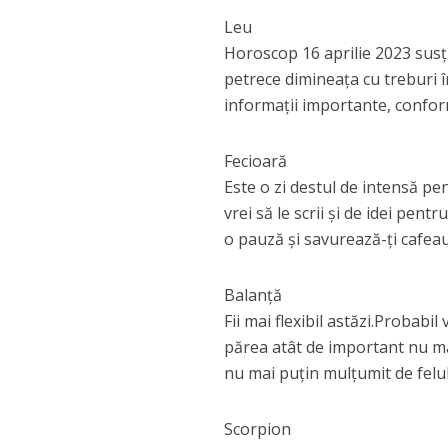
Leu
Horoscop 16 aprilie 2023 susține
petrece dimineața cu treburi în
informații importante, confo
Fecioară
Este o zi destul de intensă pe
vrei să le scrii și de idei pent
o pauză și savurează-ți cafea
Balanță
Fii mai flexibil astăzi.Probabil
părea atât de important nu mai
nu mai puțin mulțumit de felul 
Scorpion