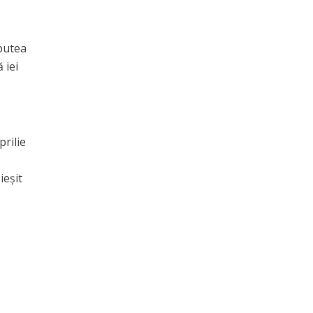
 putea
 iei
prilie
ieșit