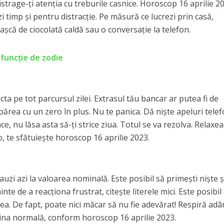
istrage-ți atenția cu treburile casnice. Horoscop 16 aprilie 20
zi timp și pentru distracție. Pe măsură ce lucrezi prin casă,
așcă de ciocolată caldă sau o conversație la telefon.
 funcție de zodie
cta pe tot parcursul zilei. Extrasul tău bancar ar putea fi de
apărea cu un zero în plus. Nu te panica. Dă niște apeluri tele
face, nu lăsa asta să-ți strice ziua. Totul se va rezolva. Relaxe
o, te sfătuiește horoscop 16 aprilie 2023.
 auzi azi la valoarea nominală. Este posibil să primești niște ș
nte de a reacționa frustrat, citește literele mici. Este posibil
rea. De fapt, poate nici măcar să nu fie adevărat! Respiră adâ
utina normală, conform horoscop 16 aprilie 2023.