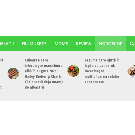
RELATII
FRUMUSETE
MOMS
REVIEW
HOROSCOP
sit
Culoarea care
Leguma care ajută în
înlocuiește manichiura
lupta cu cancerul:
albă în august 2026:
Încetinește
Hailey Bieber și Charli
multiplicarea celulor
XCX poartă deja nuanțe
canceroase
st
de albastru