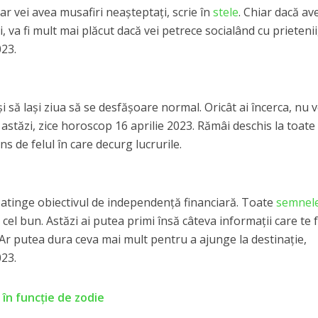
dar vei avea musafiri neașteptați, scrie în
stele
. Chiar dacă av
, va fi mult mai plăcut dacă vei petrece socialând cu prietenii
023.
i să lași ziua să se desfășoare normal. Oricât ai încerca, nu v
stăzi, zice horoscop 16 aprilie 2023. Rămâi deschis la toate
ins de felul în care decurg lucrurile.
 atinge obiectivul de independență financiară. Toate
semnel
 cel bun. Astăzi ai putea primi însă câteva informații care te 
. Ar putea dura ceva mai mult pentru a ajunge la destinație,
023.
, în funcție de zodie