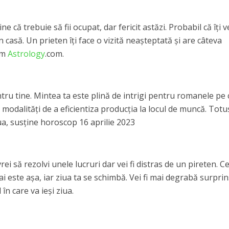
 că trebuie să fii ocupat, dar fericit astăzi. Probabil că îți v
 casă. Un prieten îți face o vizită neașteptată și are câteva
rm
Astrology
.com.
ntru tine. Mintea ta este plină de intrigi pentru romanele pe
ru modalități de a eficientiza producția la locul de muncă. Totuș
ua, susține horoscop 16 aprilie 2023
 vrei să rezolvi unele lucruri dar vei fi distras de un pireten. C
 este așa, iar ziua ta se schimbă. Vei fi mai degrabă surprin
în care va ieși ziua.