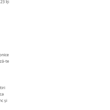
23 îți
fonice
ază-te
tiri
 ca
nc și