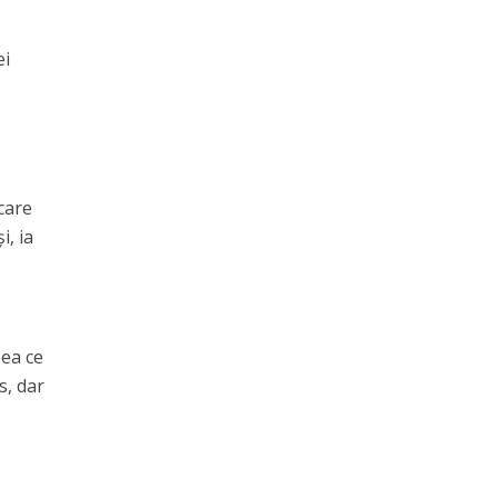
ei
 care
i, ia
eea ce
s, dar