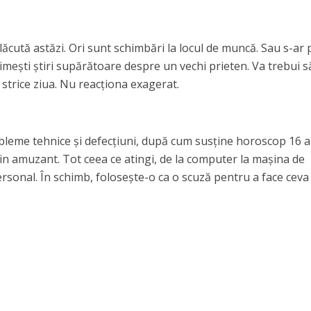
lăcută astăzi. Ori sunt schimbări la locul de muncă. Sau s-ar
imești știri supărătoare despre un vechi prieten. Va trebui să
i strice ziua. Nu reacționa exagerat.
obleme tehnice și defecțiuni, după cum susține horoscop 16 a
țin amuzant. Tot ceea ce atingi, de la computer la mașina de
ersonal. În schimb, folosește-o ca o scuză pentru a face ceva 