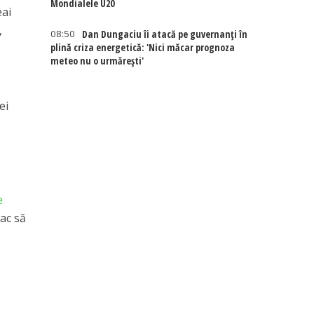
Mondialele U20
eai
,
08:50
Dan Dungaciu îi atacă pe guvernanți în
plină criza energetică: 'Nici măcar prognoza
meteo nu o urmărești'
ei
e
fac să