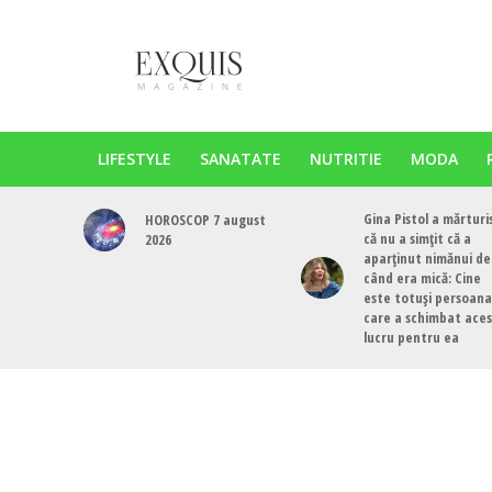
LIFESTYLE
SANATATE
NUTRITIE
MODA
Gina Pistol a mărturi
HOROSCOP 7 august
că nu a simțit că a
2026
aparținut nimănui de
când era mică: Cine
este totuși persoana
care a schimbat ace
lucru pentru ea