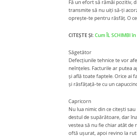
Fă un efort să rămâi pozitiv, d
transmite să nu uiți să-ți acor
oprește-te pentru răsfăț. O ce
CITEȘTE ȘI:
Cum ÎL SCHIMBI în
Săgetător
Defecțiunile tehnice te vor afe
neînțeles. Facturile ar putea 
și află toate faptele. Orice ai 
și răsfățață-te cu un capuccin
Capricorn
Nu lua nimic din ce citești sau
destul de supărătoare, dar înai
vestea să nu fie chiar atât de 
oftă ușurat, apoi revino la r