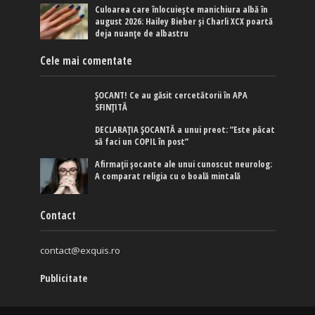
Culoarea care înlocuiește manichiura albă în
august 2026: Hailey Bieber și Charli XCX poartă
deja nuanțe de albastru
Cele mai comentate
ȘOCANT! Ce au găsit cercetătorii în APA
SFINȚITĂ
DECLARAȚIA ȘOCANTĂ a unui preot: ”Este păcat
să faci un COPIL în post”
Afirmaţii şocante ale unui cunoscut neurolog:
A comparat religia cu o boală mintală
Contact
contact@exquis.ro
Publicitate