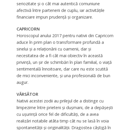
seriozitate şi o cât mai autentică comuniune
afectivă între partenerii de cuplu, iar activităţile
financiare impun prudenţă şi organizare.
CAPRICORN
Horoscopul anului 2017 pentru nativii din Capricorn
aduce în prim plan o transformare profundă a
sinelui şi a relaţionării cu oamenii, dar şi
necesitatea de a fi cât mai obiectiv în această
privinţă, un şir de schimbări în plan familial, o viaţă
sentimentală înnoitoare, dar care nu este scutită
de mici inconveniente, şi una profesională de bun
augur.
VĂRSĂTOR
Nativii acestei zodii au prilejul de a distinge cu
limpezime între prieteni şi duşmani, de a depăşeşti
cu uşurinţă orice fel de dificultăţi, de a avea
realizări notabile atâta timp cât nu se lasă în voia
spontaneităţii şi originalităţii. Dragostea câştigă în