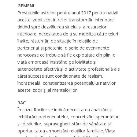
GEMENI
Previziunile astrelor pentru anul 2017 pentru nativii
acestei zodii scot în relief transformări interioare
ţintind spre dezvăluirea sinelui şi a resurselor
interioare, necesitatea de a se mobiliza către ţeluri
înalte, răsturnări de situaţie în relaţiile de
parteneriat şi prietenie, o serie de evenimente
norocoase ce trebuie să fie exploatate din plin, o
viaţă amoroasă insistând pe loialitate şi
autenticitate afectivă şi o activitate profesională ale
cărei succese sunt condiţionate de realism,
îndrăzneală, conştientizarea potenţialului nativilor
acestei zodii şi al meritelor lor.
RAC
În cazul Racilor se indică necesitatea analizării şi
echilibrării parteneriatelor, concretizării speranţelor
şi idealurilor, supravegherii stării de sănătate şi
oportunitatea armonizării relaţiilor familiale. Viaţa