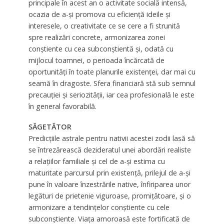
principale în acest an o activitate socială intensă,
ocazia de a-și promova cu eficienţă ideile şi
interesele, o creativitate ce se cere a fi strunită
spre realizări concrete, armonizarea zonei
conştiente cu cea subconştientă şi, odată cu
mijlocul toamnei, o perioada încărcată de
oportunităţi în toate planurile existenţei, dar mai cu
seamă în dragoste. Sfera financiară stă sub semnul
precauţiei şi seriozităţii, iar cea profesională le este
în general favorabilă.
SĂGETĂTOR
Predicţiile astrale pentru nativii acestei zodii lasă să
se întrezărească dezideratul unei abordări realiste
a relaţiilor familiale şi cel de a-și estima cu
maturitate parcursul prin existenţă, prilejul de a-și
pune în valoare înzestrările native, înfiriparea unor
legături de prietenie viguroase, promiţătoare, şi o
armonizare a tendinţelor conştiente cu cele
subconştiente. Viaţa amoroasă este fortificată de