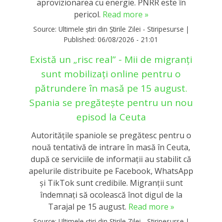
aprovizionarea cu energie. PNRR este în
pericol.
Read more »
Source:
Ultimele știri din Știrile Zilei - Stiripesurse
|
Published:
06/08/2026 - 21:01
Există un „risc real” - Mii de migranți
sunt mobilizați online pentru o
pătrundere în masă pe 15 august.
Spania se pregătește pentru un nou
episod la Ceuta
Autoritățile spaniole se pregătesc pentru o
nouă tentativă de intrare în masă în Ceuta,
după ce serviciile de informații au stabilit că
apelurile distribuite pe Facebook, WhatsApp
și TikTok sunt credibile. Migranții sunt
îndemnați să ocolească înot digul de la
Tarajal pe 15 august.
Read more »
Source:
Ultimele știri din Știrile Zilei - Stiripesurse
|