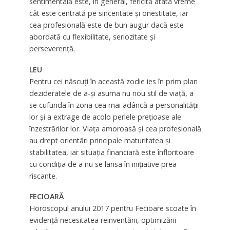
sentimentală este, în general, fericită atâta vreme
cât este centrată pe sinceritate şi onestitate, iar
cea profesională este de bun augur dacă este
abordată cu flexibilitate, seriozitate şi
perseverenţă.
LEU
Pentru cei născuți în această zodie ies în prim plan
dezideratele de a-și asuma nu nou stil de viaţă, a
se cufunda în zona cea mai adâncă a personalităţii
lor şi a extrage de acolo perlele preţioase ale
înzestrărilor lor. Viaţa amoroasă şi cea profesională
au drept orientări principale maturitatea şi
stabilitatea, iar situaţia financiară este înfloritoare
cu condiţia de a nu se lansa în iniţiative prea
riscante.
FECIOARĂ
Horoscopul anului 2017 pentru Fecioare scoate în
evidenţă necesitatea reinventării, optimizării