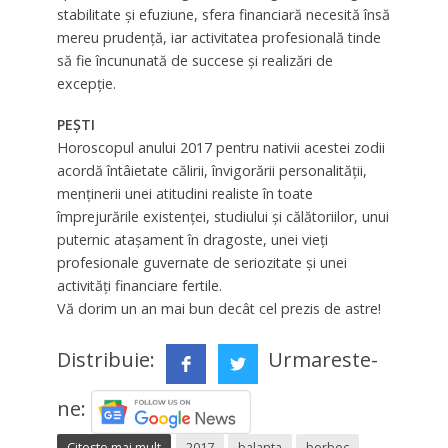
stabilitate şi efuziune, sfera financiară necesită însă
mereu prudenţă, iar activitatea profesională tinde
să fie încununată de succese şi realizări de
excepţie.
PEȘTI
Horoscopul anului 2017 pentru nativii acestei zodii
acordă întâietate călirii, învigorării personalităţii,
menţinerii unei atitudini realiste în toate
împrejurările existenţei, studiului şi călătoriilor, unui
puternic ataşament în dragoste, unei vieţi
profesionale guvernate de seriozitate şi unei
activităţi financiare fertile.
Vă dorim un an mai bun decât cel prezis de astre!
Distribuie:
Urmareste-
ne:
Citeste mai mult
2017
balanta
berbec