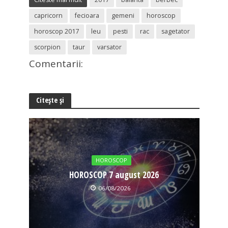
capricorn
fecioara
gemeni
horoscop
horoscop 2017
leu
pesti
rac
sagetator
scorpion
taur
varsator
Comentarii:
Citește și
HOROSCOP
HOROSCOP 7 august 2026
06/08/2026