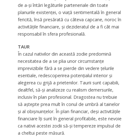
de a-și întări legăturile parteneriale din toate
planurile existenţei, o viaţă sentimentală în general
fericită, însă presărată cu câteva capcane, noroc în
activităţile financiare, şi dezideratul de a fi cât mai
responsabil în sfera profesională.
TAUR
În cazul nativilor din această zodie predomină
necesitatea de a se plia unor circumstanţe
imprevizibile fără a se pierde din vedere ţelurile
esentiale, redescoperirea potenţialul interior şi
alegerea cu grijă a prietenilor. Taurii sunt capabili,
dealtfel, să-și analizeze cu realism demersurile,
inclusiv în plan profesional. Dragostea nu trebuie
să aștepte prea mult în conul de umbră al tainelor
şi al obişnuinţelor. În plan financiar, deşi activităţile
financiare îţi sunt în general profitabile, este nevoie
ca nativii acestei zodii să-și tempereze impulsul de
a cheltui peste măsură.