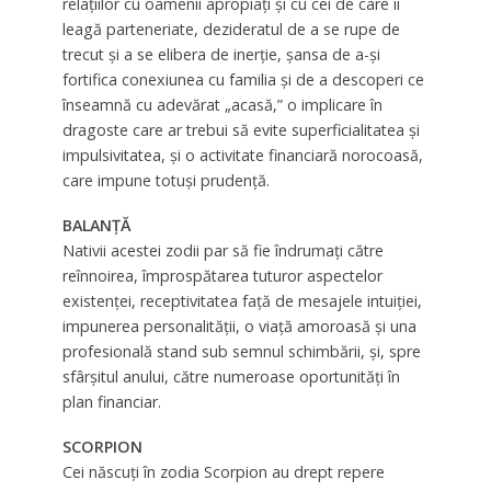
relaţiilor cu oamenii apropiaţi şi cu cei de care îi
leagă parteneriate, dezideratul de a se rupe de
trecut şi a se elibera de inerţie, şansa de a-și
fortifica conexiunea cu familia şi de a descoperi ce
înseamnă cu adevărat „acasă,” o implicare în
dragoste care ar trebui să evite superficialitatea şi
impulsivitatea, şi o activitate financiară norocoasă,
care impune totuşi prudenţă.
BALANȚĂ
Nativii acestei zodii par să fie îndrumați către
reînnoirea, împrospătarea tuturor aspectelor
existenţei, receptivitatea faţă de mesajele intuiţiei,
impunerea personalităţii, o viaţă amoroasă şi una
profesională stand sub semnul schimbării, şi, spre
sfârşitul anului, către numeroase oportunităţi în
plan financiar.
SCORPION
Cei născuți în zodia Scorpion au drept repere