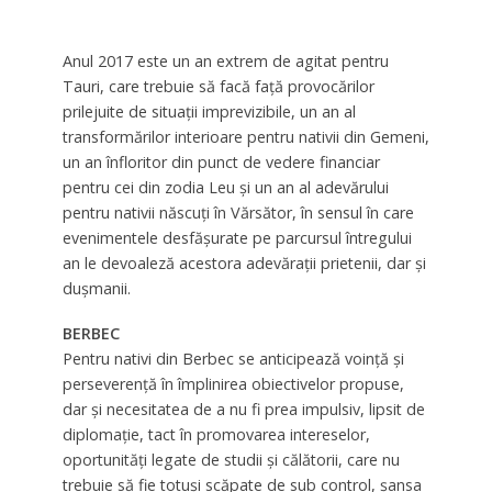
Anul 2017 este un an extrem de agitat pentru
Tauri, care trebuie să facă față provocărilor
prilejuite de situații imprevizibile, un an al
transformărilor interioare pentru nativii din Gemeni,
un an înfloritor din punct de vedere financiar
pentru cei din zodia Leu și un an al adevărului
pentru nativii născuți în Vărsător, în sensul în care
evenimentele desfășurate pe parcursul întregului
an le devoaleză acestora adevărații prietenii, dar și
dușmanii.
BERBEC
Pentru nativi din Berbec se anticipează voinţă şi
perseverenţă în împlinirea obiectivelor propuse,
dar şi necesitatea de a nu fi prea impulsiv, lipsit de
diplomaţie, tact în promovarea intereselor,
oportunităţi legate de studii şi călătorii, care nu
trebuie să fie totuşi scăpate de sub control, şansa