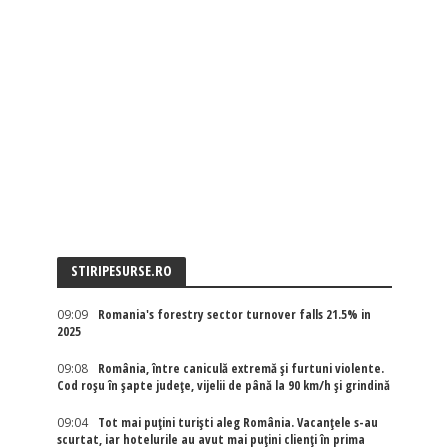
STIRIPESURSE.RO
09:09
Romania's forestry sector turnover falls 21.5% in
2025
09:08
România, între caniculă extremă și furtuni violente.
Cod roșu în șapte județe, vijelii de până la 90 km/h și grindină
09:04
Tot mai puțini turiști aleg România. Vacanțele s-au
scurtat, iar hotelurile au avut mai puțini clienți în prima