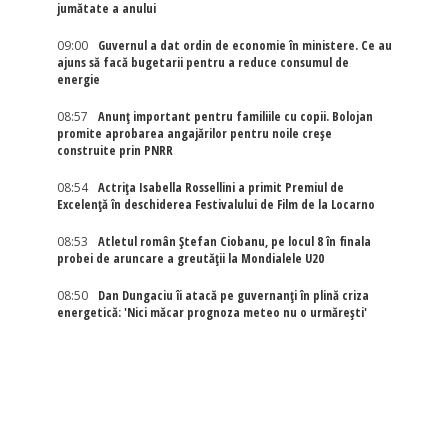
jumătate a anului
09:00
Guvernul a dat ordin de economie în ministere. Ce au
ajuns să facă bugetarii pentru a reduce consumul de
energie
08:57
Anunț important pentru familiile cu copii. Bolojan
promite aprobarea angajărilor pentru noile creșe
construite prin PNRR
08:54
Actriţa Isabella Rossellini a primit Premiul de
Excelenţă în deschiderea Festivalului de Film de la Locarno
08:53
Atletul român Ștefan Ciobanu, pe locul 8 în finala
probei de aruncare a greutății la Mondialele U20
08:50
Dan Dungaciu îi atacă pe guvernanți în plină criza
energetică: 'Nici măcar prognoza meteo nu o urmărești'