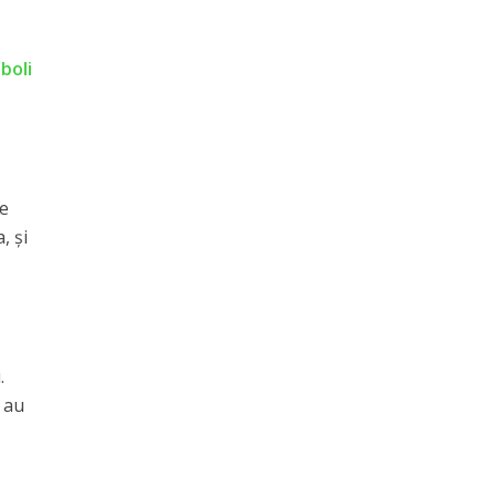
boli
de
, și
.
r au