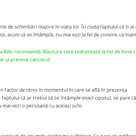
te de schimbări majore în viața lor. În ciuda faptului că ți-ai 
ă, acum că se întâmplă, nu mai ești la fel de convins ca înain
a Bilic recomandă: Băutura care hidratează la fel de bine 
ar și previne cancerul
 un factor de stres în momentul în care se află în prezența
a faptului că ar trebui să se întâmple exact opusul, se pare c
nu mai vezi o persoană cu aceiași ochi.