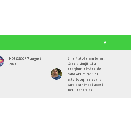
Gina Pistol a mărturisit
HOROSCOP 7 august
că nu a simțit că a
2026
aparținut nimănui de
când era mică: Cine
este totuși persoana
care a schimbat acest
lucru pentru ea