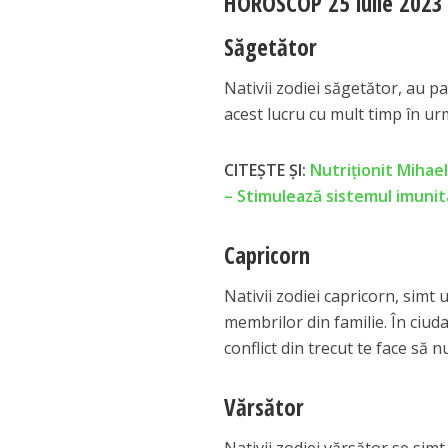
HOROSCOP 25 iulie 2023
Săgetător
Nativii zodiei săgetător, au par
acest lucru cu mult timp în urm
CITEȘTE ȘI:
Nutriționit Mihael
– Stimulează sistemul imunit
Capricorn
Nativii zodiei capricorn, simt
membrilor din familie. În ciud
conflict din trecut te face să 
Vărsător