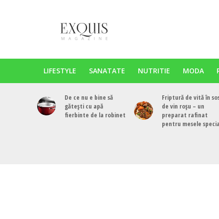
LIFESTYLE
SANATATE
NUTRITIE
MODA
De ce nu e bine să
Friptură de vită în so
gătești cu apă
de vin roșu – un
fierbinte de la robinet
preparat rafinat
pentru mesele speci