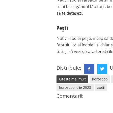
Nativii zodiei vărsător se sim
ce ai face, gândul tău toți zboa
să te detașezi.
Pești
Nativii zodiei pești, încep să
faptului că ai îndoieli și chia
totuși să vezi și caracteristici
Distribuie:
U
Citeste mai mult
horoscop
horoscop iulie 2023
zodii
Comentarii: