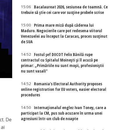
15:06
Bacalaureat 2026, sesiunea de toamnă. Ce
trebuie să știe cei care vor susține probele scrise
15:00
Prima mare miză după căderea lui
Maduro. Negocierile care pot redesena viitorul
Venezuelei au început la Caracas, proces susținut
de SUA
14:52
Fostul șef DIICOT Felix Bănilă rupe
contractul cu Spitalul Moinești și îl acuză pe
primar: „Primăriile nu sunt moșii, profesioniștii
nu sunt vasali”
14:52
Romania's Electoral Authority proposes
online registration for EU voters, easier electoral
procedures
14:50
Internaţionalul englez Ivan Toney, care a
participat la CM, pus sub acuzare în urma unei
agresiuni într-un club de noapte
ct. De
 ai