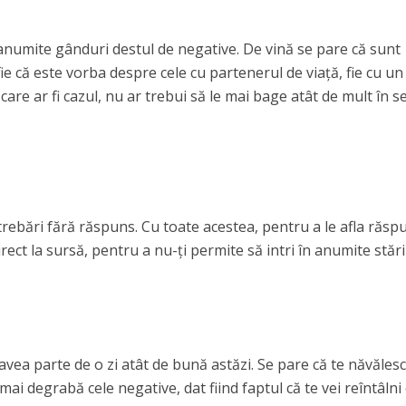
e anumite gânduri destul de negative. De vină se pare că sunt
 fie că este vorba despre cele cu partenerul de viață, fie cu un
care ar fi cazul, nu ar trebui să le mai bage atât de mult în 
ntrebări fără răspuns. Cu toate acestea, pentru a le afla răsp
irect la sursă, pentru a nu-ți permite să intri în anumite stări
 avea parte de o zi atât de bună astăzi. Se pare că te năvăles
i mai degrabă cele negative, dat fiind faptul că te vei reîntâlni