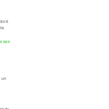
dorit
te.
ca apa
ă un