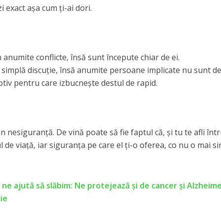
 exact așa cum ți-ai dori.
 în anumite conflicte, însă sunt începute chiar de ei.
o simplă discuție, însă anumite persoane implicate nu sunt d
tiv pentru care izbucnește destul de rapid.
n nesiguranță. De vină poate să fie faptul că, și tu te afli înt
 de viață, iar siguranța pe care el ți-o oferea, co nu o mai si
ne ajută să slăbim: Ne protejează și de cancer și Alzheime
ie