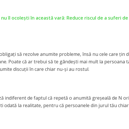
 nu îl ocolești în această vară: Reduce riscul de a suferi de 
t obligați să rezolve anumite probleme, însă nu cele care țin 
ane. Poate că ar trebui să te gândești mai mult la persoana ta
umite discuții în care chiar nu-și au rostul.
uză indiferent de faptul că repetă o anumită greșeală de N ori
ti odată la realitate, pentru că persoanele din jurul tău chia