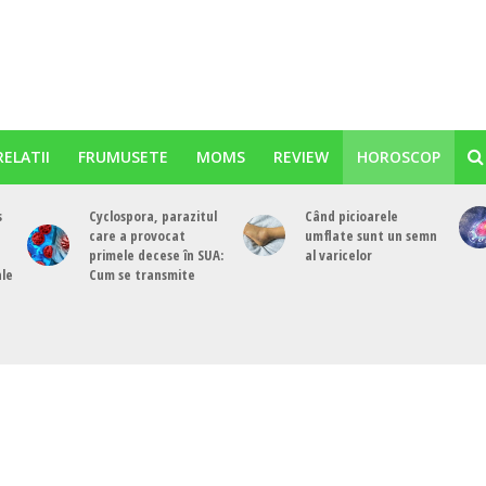
RELATII
FRUMUSETE
MOMS
REVIEW
HOROSCOP
s
Cyclospora, parazitul
Când picioarele
care a provocat
umflate sunt un semn
primele decese în SUA:
al varicelor
ale
Cum se transmite