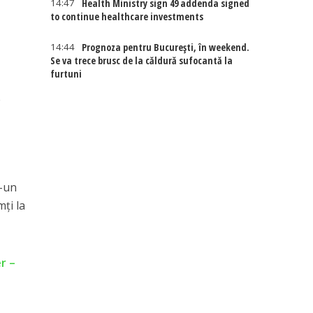
14:47
Health Ministry sign 49 addenda signed
to continue healthcare investments
14:44
Prognoza pentru București, în weekend.
Se va trece brusc de la căldură sufocantă la
furtuni
e
r-un
mți la
r –