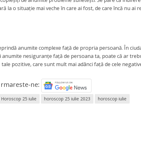
t copleșiți de anumite probleme sufletești. Se pare că indifer
ră la o situație mai veche în care ai fost, de care încă nu ai r
 deprindă anumite complexe față de propria persoană. În ciud
r și anumite nesiguranțe față de persoana ta, poate că ar treb
le tale pozitive, care sunt mult mai adânci față de cele negativ
rmareste-ne:
Horoscop 25 iulie
horoscop 25 iulie 2023
horoscop iulie