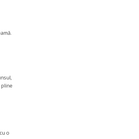
seamă.
unsul,
 pline
c
 cu o