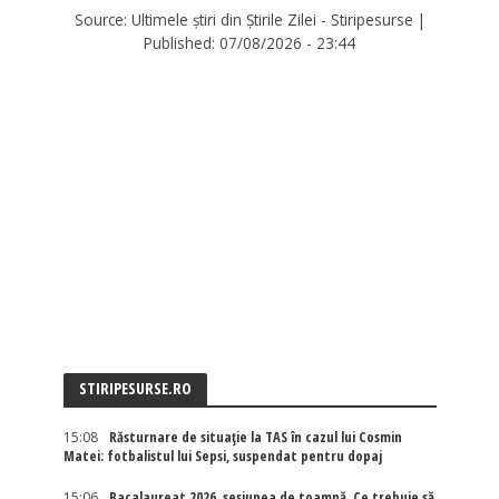
Source:
Ultimele știri din Știrile Zilei - Stiripesurse
|
Published:
07/08/2026 - 23:44
STIRIPESURSE.RO
15:08
Răsturnare de situație la TAS în cazul lui Cosmin
Matei: fotbalistul lui Sepsi, suspendat pentru dopaj
15:06
Bacalaureat 2026, sesiunea de toamnă. Ce trebuie să