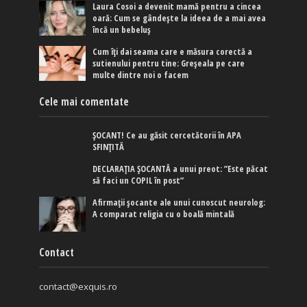
Laura Cosoi a devenit mamă pentru a cincea
oară: Cum se gândește la ideea de a mai avea
încă un bebeluș
Cum îți dai seama care e măsura corectă a
sutienului pentru tine: Greșeala pe care
multe dintre noi o facem
Cele mai comentate
ȘOCANT! Ce au găsit cercetătorii în APA
SFINȚITĂ
DECLARAȚIA ȘOCANTĂ a unui preot: ”Este păcat
să faci un COPIL în post”
Afirmaţii şocante ale unui cunoscut neurolog:
A comparat religia cu o boală mintală
Contact
contact@exquis.ro