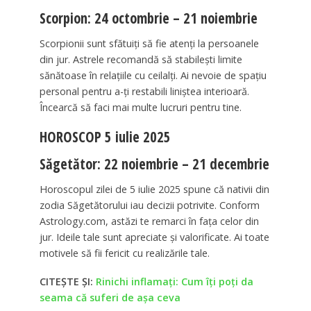
Scorpion: 24 octombrie – 21 noiembrie
Scorpionii sunt sfătuiți să fie atenți la persoanele
din jur. Astrele recomandă să stabilești limite
sănătoase în relațiile cu ceilalți. Ai nevoie de spațiu
personal pentru a-ți restabili liniștea interioară.
Încearcă să faci mai multe lucruri pentru tine.
HOROSCOP 5 iulie 2025
Săgetător: 22 noiembrie – 21 decembrie
Horoscopul zilei de 5 iulie 2025 spune că nativii din
zodia Săgetătorului iau decizii potrivite. Conform
Astrology.com, astăzi te remarci în fața celor din
jur. Ideile tale sunt apreciate și valorificate. Ai toate
motivele să fii fericit cu realizările tale.
CITEȘTE ȘI:
Rinichi inflamați: Cum îți poți da
seama că suferi de așa ceva