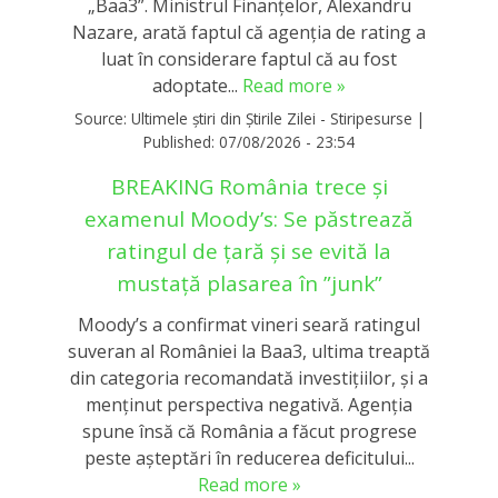
„Baa3”. Ministrul Finanțelor, Alexandru
Nazare, arată faptul că agenția de rating a
luat în considerare faptul că au fost
adoptate...
Read more »
Source:
Ultimele știri din Știrile Zilei - Stiripesurse
|
Published:
07/08/2026 - 23:54
BREAKING România trece și
examenul Moody’s: Se păstrează
ratingul de țară și se evită la
mustață plasarea în ”junk”
Moody’s a confirmat vineri seară ratingul
suveran al României la Baa3, ultima treaptă
din categoria recomandată investițiilor, și a
menținut perspectiva negativă. Agenția
spune însă că România a făcut progrese
peste așteptări în reducerea deficitului...
Read more »