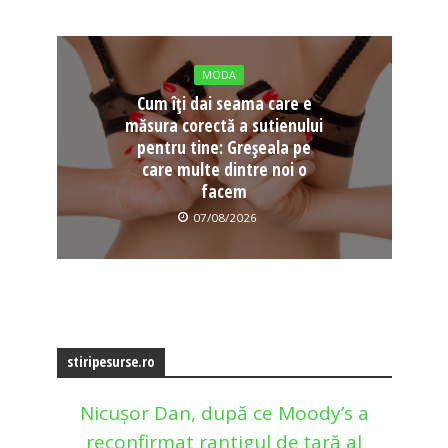
MODA
Cum îți dai seama care e
măsura corectă a sutienului
pentru tine: Greșeala pe
care multe dintre noi o
facem
07/08/2026
stiripesurse.ro
Nicușor Dan, după ce Moody’s a
reconfirmat rantigul de țară al