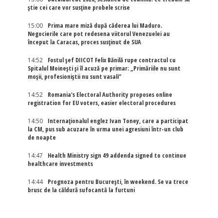
știe cei care vor susține probele scrise
15:00
Prima mare miză după căderea lui Maduro.
Negocierile care pot redesena viitorul Venezuelei au
început la Caracas, proces susținut de SUA
14:52
Fostul șef DIICOT Felix Bănilă rupe contractul cu
Spitalul Moinești și îl acuză pe primar: „Primăriile nu sunt
moșii, profesioniștii nu sunt vasali”
14:52
Romania's Electoral Authority proposes online
registration for EU voters, easier electoral procedures
14:50
Internaţionalul englez Ivan Toney, care a participat
la CM, pus sub acuzare în urma unei agresiuni într-un club
de noapte
14:47
Health Ministry sign 49 addenda signed to continue
healthcare investments
14:44
Prognoza pentru București, în weekend. Se va trece
brusc de la căldură sufocantă la furtuni