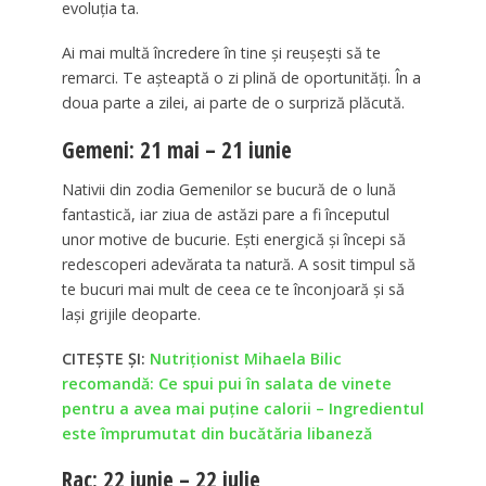
evoluția ta.
Ai mai multă încredere în tine și reușești să te
remarci. Te așteaptă o zi plină de oportunități. În a
doua parte a zilei, ai parte de o surpriză plăcută.
Gemeni: 21 mai – 21 iunie
Nativii din zodia Gemenilor se bucură de o lună
fantastică, iar ziua de astăzi pare a fi începutul
unor motive de bucurie. Ești energică și începi să
redescoperi adevărata ta natură. A sosit timpul să
te bucuri mai mult de ceea ce te înconjoară și să
lași grijile deoparte.
CITEȘTE ȘI:
Nutriționist Mihaela Bilic
recomandă: Ce spui pui în salata de vinete
pentru a avea mai puține calorii – Ingredientul
este împrumutat din bucătăria libaneză
Rac: 22 iunie – 22 iulie