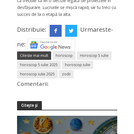
că trebuie să iei o decizie legată de proiectele în
desfășurare. Lucrurile se mișcă rapid, iar tu treci cu
succes de la o etapă la alta.
Distribuie:
Urmareste-
ne:
Citeste mai mult
horoscop
Horoscop 5 iulie
horoscop 5 iulie 2025
horoscop iulie
horoscop iulie 2025
zodii
Comentarii:
Citește și