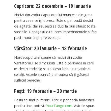
Capricorn: 22 decembrie – 19 ianuarie
Nativii din zodia Capricornului muncesc din greu
pentru ceea ce își doresc. Este o perioadă destul
de agitată, dar reușești să duci la bun sfârșit toate
sarcinile. Depășești cu succes impedimentele și faci
pași importanți spre evoluție.
Vărsător: 20 ianuarie – 18 februarie
Horoscopul zilei spune că nativii din zodia
Vărsătorului se simt iubiți. Este o perioadă în care
iei decizii radicale și stabilești limite în relațiile cu
ceilalți. Astrele spun că s-ar putea să-ți găsești
sufletul pereche.
Pești: 19 februarie – 20 martie
Peștii se simt puternici. Este o perioadă fantastică
pentru tine, potrivit
YourTango.com
. Astrele spun