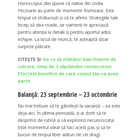
Horoscopul zilei spune că nativii din zodia
Fecioarei au parte de momente frumoase. Este
timpul să strălucești și să te afirmi. Strategiile tale
încep să dea roade, iar oamenii te apreciază
pentru atenția la detalii și pentru aportul adus
echipei. La locul de muncă, te așteaptă doar
surprize plăcute.
CITEȘTE ȘI:
De ce să mănânci kiwi înainte de
culcare, timp de 3 săptămâni consecutive:
Efectele benefice de care corpul tău va avea
parte
Balanță: 23 septembrie – 23 octombrie
Nu mai trebuie să te gândești la vacanță – ea este
deja aici. În ultima perioadă, ți-ai dorit să te
desprinzi de rutină și să explorezi necunoscutul.
Este momentul ideal să faci acest pas și să te
bucuri de timpul liber alături de cei dragi.