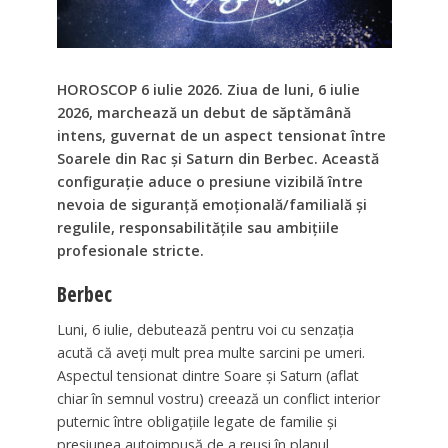
HOROSCOP 6 iulie 2026. Ziua de luni, 6 iulie
2026, marchează un debut de săptămână
intens, guvernat de un aspect tensionat între
Soarele din Rac și Saturn din Berbec. Această
configurație aduce o presiune vizibilă între
nevoia de siguranță emoțională/familială și
regulile, responsabilitățile sau ambițiile
profesionale stricte.
Berbec
Luni, 6 iulie, debutează pentru voi cu senzația
acută că aveți mult prea multe sarcini pe umeri.
Aspectul tensionat dintre Soare și Saturn (aflat
chiar în semnul vostru) creează un conflict interior
puternic între obligațiile legate de familie și
presiunea autoimpusă de a reuși în planul