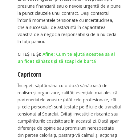
presiune financiară sau o nevoie urgentă de a pune
la punct clauzele unui contract. Deși contextul
îmbină momentele tensionate cu incertitudinea,
cheia succesului de astăzi stă în capacitatea
voastră de a negocia responsabil și de a nu ceda
în fața panicii.
CITEȘTE ȘI:
Afine: Cum te ajută acestea să ai
un ficat sănătos și să scapi de burtă
Capricorn
Începeți săptămâna cu o doză sănătoasă de
realism și organizare, calități esențiale mai ales că
parteneriatele voastre (atât cele profesionale, cât
și cele personale) sunt testate pe 6 iulie de tranzitul
tensionat al Soarelui. Evitați investițiile riscante sau
cumpărăturile costisitoare în această zi. Dacă apar
diferențe de opinie sau promisiuni nerespectate
din partea celorlalți, păstrați-vă calmul și acționați