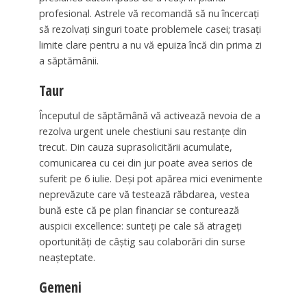
profesional. Astrele vă recomandă să nu încercați
să rezolvați singuri toate problemele casei; trasați
limite clare pentru a nu vă epuiza încă din prima zi
a săptămânii.
Taur
Începutul de săptămână vă activează nevoia de a
rezolva urgent unele chestiuni sau restanțe din
trecut. Din cauza suprasolicitării acumulate,
comunicarea cu cei din jur poate avea serios de
suferit pe 6 iulie. Deși pot apărea mici evenimente
neprevăzute care vă testează răbdarea, vestea
bună este că pe plan financiar se conturează
auspicii excellence: sunteți pe cale să atrageți
oportunități de câștig sau colaborări din surse
neașteptate.
Gemeni