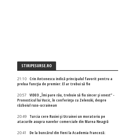
STIRIPESURSE.RO
21:10
Crin Antonescu indică principalul favorit pentru a
prelua funcția de premier: El ar trebui să fie
20:57
VIDEO „Îmi pare rău, trebuie să fiu sincer și onest” -
Pronosticul lui Vucic, în conferința cu Zelenski, despre
războiul ruso-ucrainean
20:49
Turcia cere Rusiei și Ucrainei un moratoriu pe
atacurile asupra navelor comerciale din Marea Neagră
20:41
De la buncărul din Fieni la Academia Franceză: