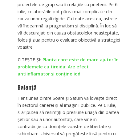
proiectele de grup sau în relațiile cu prietenii. Pe 6
iulie, colaborările pot părea mai complicate din
cauza unor reguli rigide. Cu toate acestea, astrele
vă îndeamnă la pragmatism și disciplină. În loc să
vă descurajați din cauza obstacolelor neașteptate,
folosiți ziua pentru o evaluare obiectivă a strategiei
voastre.
CITEȘTE ȘI:
Planta care este de mare ajutor în
problemele cu tiroida: Are efect
antiinflamator și conține iod
Balanță
Tensiunea dintre Soare și Saturn vă lovește direct
în sectorul carierei și al imaginii publice. Pe 6 iulie,
s-ar putea să resimțiți o presiune uriașă din partea
șefilor sau a unor autorități, care vine în
contradicție cu dorințele voastre de libertate și
schimbare. Universul vă pregătește însă pentru o