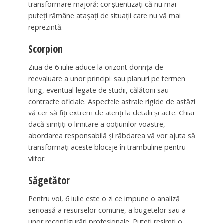
transformare majoră: conștientizați că nu mai
puteți rămâne atașați de situații care nu vă mai
reprezintă.
Scorpion
Ziua de 6 iulie aduce la orizont dorința de
reevaluare a unor principii sau planuri pe termen
lung, eventual legate de studii, călătorii sau
contracte oficiale. Aspectele astrale rigide de astăzi
vă cer să fiți extrem de atenți la detalii și acte. Chiar
dacă simțiți o limitare a opțiunilor voastre,
abordarea responsabilă și răbdarea vă vor ajuta să
transformați aceste blocaje în trambuline pentru
viitor.
Săgetător
Pentru voi, 6 iulie este o zi ce impune o analiză
serioasă a resurselor comune, a bugetelor sau a
unor reconfigurări profesionale. Puteți resimți o