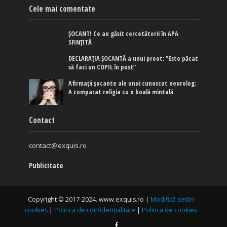
Cele mai comentate
ȘOCANT! Ce au găsit cercetătorii în APA
SFINȚITĂ
DECLARAȚIA ȘOCANTĂ a unui preot: ”Este păcat
să faci un COPIL în post”
Afirmaţii şocante ale unui cunoscut neurolog:
A comparat religia cu o boală mintală
Contact
contact@exquis.ro
Publicitate
Copyright © 2017-2024. www.exquis.ro |
Modifică setări
cookies
|
Politica de confidențialitate
|
Politica de cookies