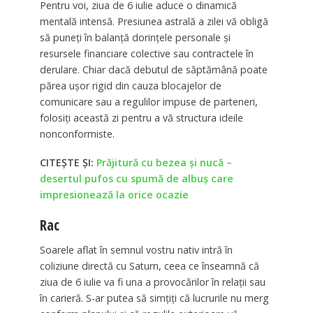
Pentru voi, ziua de 6 iulie aduce o dinamică
mentală intensă. Presiunea astrală a zilei vă obligă
să puneți în balanță dorințele personale și
resursele financiare colective sau contractele în
derulare. Chiar dacă debutul de săptămână poate
părea ușor rigid din cauza blocajelor de
comunicare sau a regulilor impuse de parteneri,
folosiți această zi pentru a vă structura ideile
nonconformiste.
CITEȘTE ȘI:
Prăjitură cu bezea și nucă –
desertul pufos cu spumă de albuș care
impresionează la orice ocazie
Rac
Soarele aflat în semnul vostru nativ intră în
coliziune directă cu Saturn, ceea ce înseamnă că
ziua de 6 iulie va fi una a provocărilor în relații sau
în carieră. S-ar putea să simțiți că lucrurile nu merg