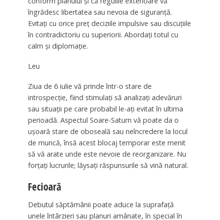
conform planului și că regulile exterioare vă
îngrădesc libertatea sau nevoia de siguranță.
Evitați cu orice preț deciziile impulsive sau discuțiile
în contradictoriu cu superiorii. Abordați totul cu
calm și diplomație.
Leu
Ziua de 6 iulie vă prinde într-o stare de
introspecție, fiind stimulați să analizați adevăruri
sau situații pe care probabil le-ați evitat în ultima
perioadă. Aspectul Soare-Saturn vă poate da o
ușoară stare de oboseală sau neîncredere la locul
de muncă, însă acest blocaj temporar este menit
să vă arate unde este nevoie de reorganizare. Nu
forțați lucrurile; lăysați răspunsurile să vină natural.
Fecioară
Debutul săptămânii poate aduce la suprafață
unele întârzieri sau planuri amânate, în special în