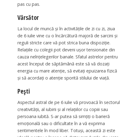
pas cu pas.
Vărsător
La locul de muncă și în activitățile de zi cu zi, ziua
de 6 iulie vine cu o încărcătură majoră de sarcini și
reguli stricte care vă pot strica buna dispoziție.
Relațiile cu colegii pot deveni ușor tensionate din
cauza neînțelegerilor banale. Sfatul astrelor pentru
acest început de săptămână este să vă dozați
energia cu mare atenție, să evitați epuizarea fizică
și să acordați o atenție sporită stilului de viață.
Pești
Aspectul astral de pe 6 iulie vă provoacă în sectorul
creativității, al iubirii și al relațiilor cu copiii sau
persoana iubită. S-ar putea să simțiți o barieră
emoțională sau o dificultate în a vă exprima
sentimentele în mod liber. Totuși, această zi este