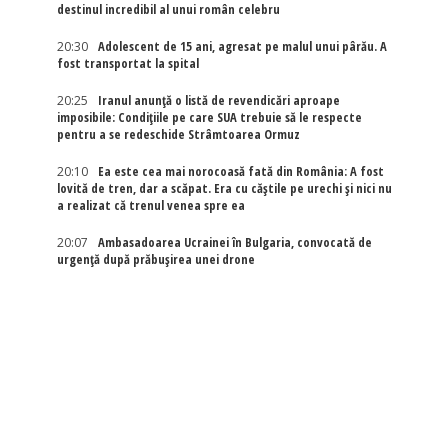
destinul incredibil al unui român celebru
20:30
Adolescent de 15 ani, agresat pe malul unui pârău. A
fost transportat la spital
20:25
Iranul anunță o listă de revendicări aproape
imposibile: Condițiile pe care SUA trebuie să le respecte
pentru a se redeschide Strâmtoarea Ormuz
20:10
Ea este cea mai norocoasă fată din România: A fost
lovită de tren, dar a scăpat. Era cu căștile pe urechi și nici nu
a realizat că trenul venea spre ea
20:07
Ambasadoarea Ucrainei în Bulgaria, convocată de
urgență după prăbușirea unei drone