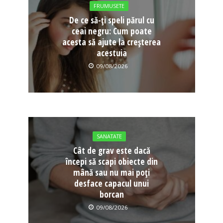
FRUMUSETE
De ce să-ți speli părul cu
ceai negru: Cum poate
acesta să ajute la creșterea
acestuia
09/08/2026
SANATATE
Cât de grav este dacă
începi să scapi obiecte din
mână sau nu mai poți
desface capacul unui
borcan
09/08/2026