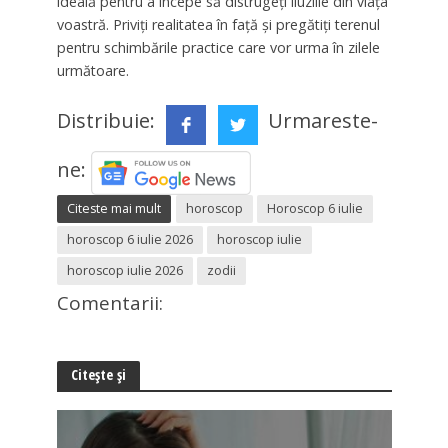
ideală pentru a începe să distrugeți iluziile din viața
voastră. Priviți realitatea în față și pregătiți terenul
pentru schimbările practice care vor urma în zilele
următoare.
Distribuie:
Urmareste-
ne:
Citeste mai mult
horoscop
Horoscop 6 iulie
horoscop 6 iulie 2026
horoscop iulie
horoscop iulie 2026
zodii
Comentarii:
Citește și