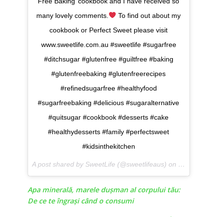
Free Baking’ cookbook and I have received so
many lovely comments.
To find out about my
cookbook or Perfect Sweet please visit
www.sweetlife.com.au #sweetlife #sugarfree
#ditchsugar #glutenfree #guiltfree #baking
#glutenfreebaking #glutenfreerecipes
#refinedsugarfree #healthyfood
#sugarfreebaking #delicious #sugaralternative
#quitsugar #cookbook #desserts #cake
#healthydesserts #family #perfectsweet
#kidsinthekitchen
A post shared by SweetLife (@sweetlifeaus) on
May 29, 201
Apa minerală, marele duşman al corpului tău:
De ce te îngraşi când o consumi