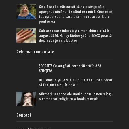
Gina Pistol a mărturisit că nu a simțit că a
aparținut nimănui de când era mică: Cine este
totuși persoana care a schimbat acest lucru
pentru ea
Culoarea care înlocuiește manichiura albă în
august 2026: Hailey Bieber și Charli XCX poartă
deja nuanțe de albastru
Cele mai comentate
ȘOCANT! Ce au găsit cercetătorii în APA
SFINȚITĂ
DECLARAȚIA ȘOCANTĂ a unui preot: ”Este păcat
să faci un COPIL în post”
Afirmaţii şocante ale unui cunoscut neurolog:
A comparat religia cu o boală mintală
Contact