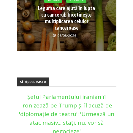
Leguma care ajută în lupta
cu cancerul: Încetinește
multiplicarea celulor
canceroase
06/08/2026
stiripesurse.ro
Șeful Parlamentului iranian îl
ironizează pe Trump și îl acuză de
'diplomație de teatru': 'Urmează un
atac masiv... stați, nu, vor să
negocieze'