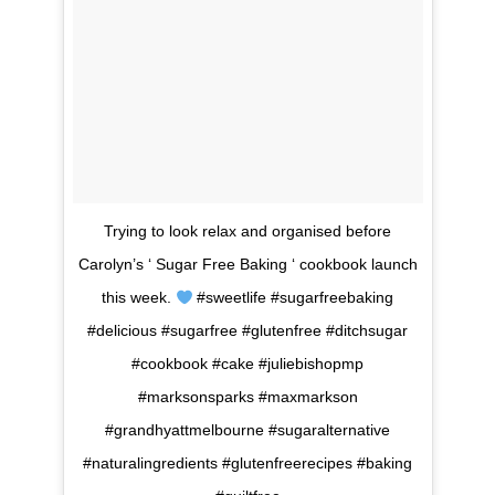
Trying to look relax and organised before
Carolyn’s ‘ Sugar Free Baking ‘ cookbook launch
this week.
#sweetlife #sugarfreebaking
#delicious #sugarfree #glutenfree #ditchsugar
#cookbook #cake #juliebishopmp
#marksonsparks #maxmarkson
#grandhyattmelbourne #sugaralternative
#naturalingredients #glutenfreerecipes #baking