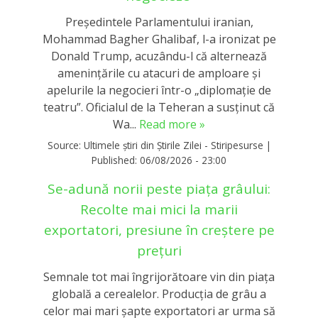
Președintele Parlamentului iranian,
Mohammad Bagher Ghalibaf, l-a ironizat pe
Donald Trump, acuzându-l că alternează
amenințările cu atacuri de amploare și
apelurile la negocieri într-o „diplomație de
teatru”. Oficialul de la Teheran a susținut că
Wa...
Read more »
Source:
Ultimele știri din Știrile Zilei - Stiripesurse
|
Published:
06/08/2026 - 23:00
Se-adună norii peste piața grâului:
Recolte mai mici la marii
exportatori, presiune în creștere pe
prețuri
Semnale tot mai îngrijorătoare vin din piața
globală a cerealelor. Producția de grâu a
celor mai mari șapte exportatori ar urma să