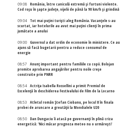
09:08
România, între caniculă extremă și furtuni violente.
Cod roșu în șapte județe, vijelii de până la 90 km/h și grindină
09:04
Tot mai puțini turiști aleg România. Vacanțele s-au
scurtat, iar hotelurile au avut mai puțini clienți în prima
jumătate a anului
09:00
Guvernul a dat ordin de economie în ministere. Ce au
ajuns să facă bugetarii pentru a reduce consumul de
energie
08:57
Anunț important pentru familiile cu copii. Bolojan
promite aprobarea angajărilor pentru noile creșe
construite prin PNRR
08:54
Actriţa Isabella Rossellini a primit Premiul de
Excelenţă în deschiderea Festivalului de Film de la Locarno
08:53
Atletul român Ștefan Ciobanu, pe locul 8 în finala
probei de aruncare a greutății la Mondialele U20
08:50
Dan Dungaciu îi atacă pe guvernanți în plină criza
energetică: 'Nici măcar prognoza meteo nu o urmărești'