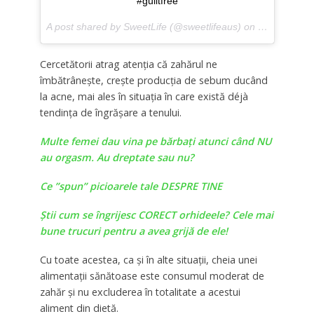
#guiltfree
A post shared by SweetLife (@sweetlifeaus) on
Nov 5, 2016
Cercetătorii atrag atenţia că zahărul ne
îmbătrâneşte, creşte producţia de sebum ducând
la acne, mai ales în situaţia în care există déjà
tendinţa de îngrăşare a tenului.
Multe femei dau vina pe bărbați atunci când NU
au orgasm. Au dreptate sau nu?
Ce ”spun” picioarele tale DESPRE TINE
Ştii cum se îngrijesc CORECT orhideele? Cele mai
bune trucuri pentru a avea grijă de ele!
Cu toate acestea, ca şi în alte situaţii, cheia unei
alimentaţii sănătoase este consumul moderat de
zahăr şi nu excluderea în totalitate a acestui
aliment din dietă.