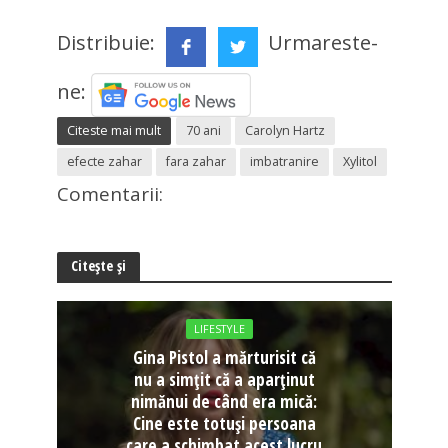
Distribuie:
Urmareste-
ne:
Citeste mai mult
70 ani
Carolyn Hartz
efecte zahar
fara zahar
imbatranire
Xylitol
Comentarii:
Citește și
LIFESTYLE
Gina Pistol a mărturisit că
nu a simțit că a aparținut
nimănui de când era mică:
Cine este totuși persoana
care a schimbat acest lucru