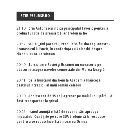
STIRIPESURSE.RO
21:10
Crin Antonescu indică principalul favorit pentru a
prelua funcția de premier: El ar trebui să fie
20:57
VIDEO „Îmi pare rău, trebuie să fiu sincer și onest” -
Pronosticul lui Vucic, în conferința cu Zelenski, despre
războiul ruso-ucrainean
20:49
Turcia cere Rusiei și Ucrainei un moratoriu pe
atacurile asupra navelor comerciale din Marea Neagră
20:41
De la buncărul din Fieni la Academia Franceză:
destinul incredibil al unui român celebru
20:30
Adolescent de 15 ani, agresat pe malul unui pârău. A
fost transportat la spital
20:25
Iranul anunță o listă de revendicări aproape
imposibile: Condițiile pe care SUA trebuie să le respecte
pentru a se redeschide Strâmtoarea Ormuz