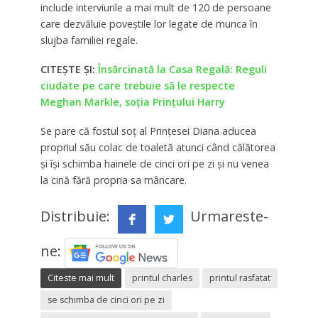
include interviurile a mai mult de 120 de persoane
care dezvăluie poveștile lor legate de munca în
slujba familiei regale.
CITEȘTE ȘI:
Însărcinată la Casa Regală: Reguli
ciudate pe care trebuie să le respecte
Meghan Markle, soţia Prințului Harry
Se pare că fostul soț al Prințesei Diana aducea
propriul său colac de toaletă atunci când călătorea
și își schimba hainele de cinci ori pe zi și nu venea
la cină fără propria sa mâncare.
Distribuie:
Urmareste-
ne:
Citeste mai mult
printul charles
printul rasfatat
se schimba de cinci ori pe zi