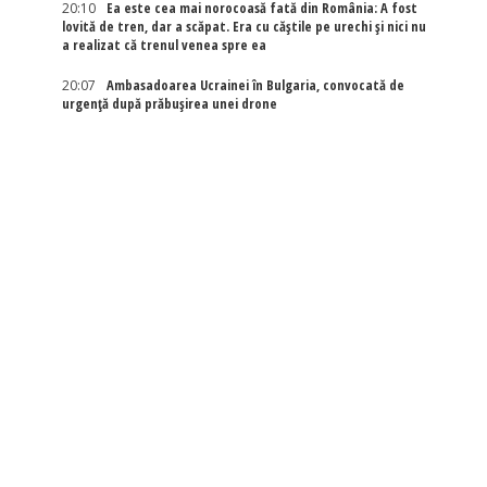
20:10
Ea este cea mai norocoasă fată din România: A fost
lovită de tren, dar a scăpat. Era cu căștile pe urechi și nici nu
a realizat că trenul venea spre ea
20:07
Ambasadoarea Ucrainei în Bulgaria, convocată de
urgență după prăbușirea unei drone