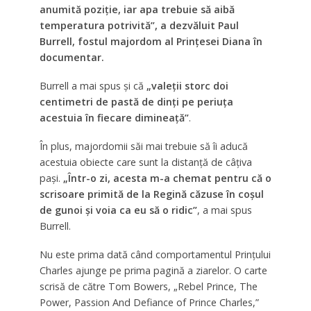
anumită poziție, iar apa trebuie să aibă
temperatura potrivită”, a dezvăluit Paul
Burrell, fostul majordom al Prințesei Diana în
documentar.
Burrell a mai spus și că
„valeții storc doi
centimetri de pastă de dinți pe periuța
acestuia în fiecare dimineață”
.
În plus, majordomii săi mai trebuie să îi aducă
acestuia obiecte care sunt la distanță de câțiva
pași.
„Într-o zi, acesta m-a chemat pentru că o
scrisoare primită de la Regină căzuse în coșul
de gunoi și voia ca eu să o ridic”
, a mai spus
Burrell.
Nu este prima dată când comportamentul Prințului
Charles ajunge pe prima pagină a ziarelor. O carte
scrisă de către Tom Bowers, „Rebel Prince, The
Power, Passion And Defiance of Prince Charles,”