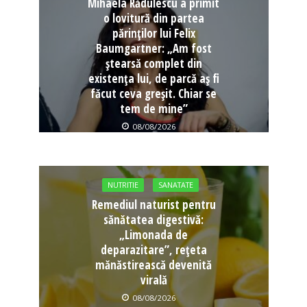
Mihaela Rădulescu a primit
o lovitură din partea
părinților lui Felix
Baumgartner: „Am fost
ștearsă complet din
existența lui, de parcă aș fi
făcut ceva greșit. Chiar se
tem de mine”
08/08/2026
NUTRITIE
SANATATE
Remediul naturist pentru
sănătatea digestivă:
„Limonada de
deparazitare”, rețeta
mănăstirească devenită
virală
08/08/2026