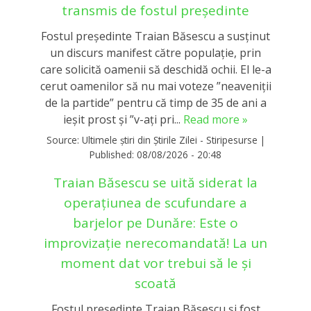
transmis de fostul președinte
Fostul președinte Traian Băsescu a susținut
un discurs manifest către populație, prin
care solicită oamenii să deschidă ochii. El le-a
cerut oamenilor să nu mai voteze ”neaveniții
de la partide” pentru că timp de 35 de ani a
ieșit prost și ”v-ați pri...
Read more »
Source:
Ultimele știri din Știrile Zilei - Stiripesurse
|
Published:
08/08/2026 - 20:48
Traian Băsescu se uită siderat la
operațiunea de scufundare a
barjelor pe Dunăre: Este o
improvizație nerecomandată! La un
moment dat vor trebui să le și
scoată
Fostul președinte Traian Băsescu și fost