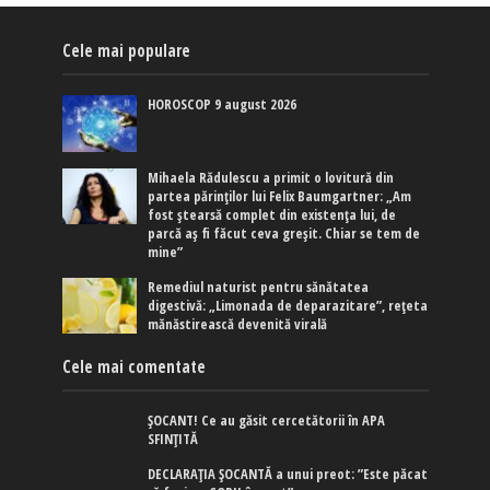
Cele mai populare
HOROSCOP 9 august 2026
Mihaela Rădulescu a primit o lovitură din
partea părinților lui Felix Baumgartner: „Am
fost ștearsă complet din existența lui, de
parcă aș fi făcut ceva greșit. Chiar se tem de
mine”
Remediul naturist pentru sănătatea
digestivă: „Limonada de deparazitare”, rețeta
mănăstirească devenită virală
Cele mai comentate
ȘOCANT! Ce au găsit cercetătorii în APA
SFINȚITĂ
DECLARAȚIA ȘOCANTĂ a unui preot: ”Este păcat