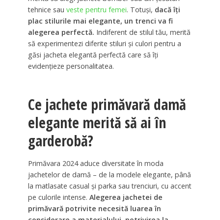
tehnice sau
veste pentru femei
. Totuși,
dacă îți
plac stilurile mai elegante, un trenci va fi
alegerea perfectă.
Indiferent de stilul tău, merită
să experimentezi diferite stiluri și culori pentru a
găsi jacheta elegantă perfectă care să îți
evidențieze personalitatea.
Ce jachete primăvară damă
elegante merită să ai în
garderobă?
Primăvara 2024 aduce diversitate în moda
jachetelor de damă – de la modele elegante, până
la matlasate casual și parka sau trenciuri, cu accent
pe culorile intense.
Alegerea jachetei de
primăvară potrivite necesită luarea în
considerare a materialului, potrivirea la