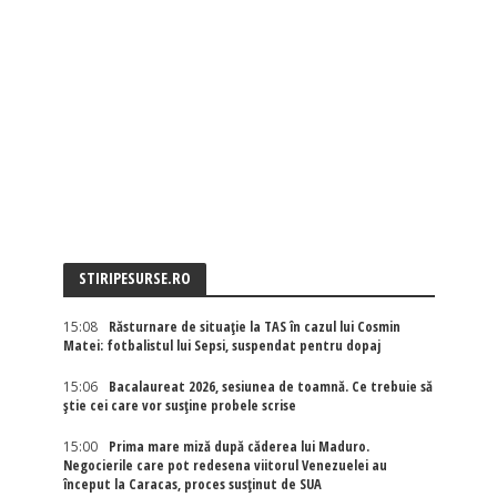
STIRIPESURSE.RO
15:08
Răsturnare de situație la TAS în cazul lui Cosmin
Matei: fotbalistul lui Sepsi, suspendat pentru dopaj
15:06
Bacalaureat 2026, sesiunea de toamnă. Ce trebuie să
știe cei care vor susține probele scrise
15:00
Prima mare miză după căderea lui Maduro.
Negocierile care pot redesena viitorul Venezuelei au
început la Caracas, proces susținut de SUA