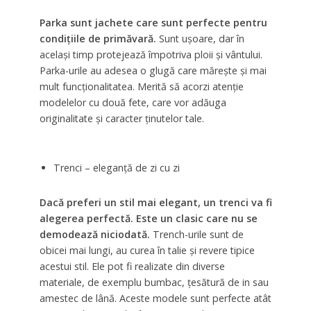
Parka sunt jachete care sunt perfecte pentru
condițiile de primăvară.
Sunt ușoare, dar în
același timp protejează împotriva ploii și vântului.
Parka-urile au adesea o glugă care mărește și mai
mult funcționalitatea. Merită să acorzi atenție
modelelor cu două fete, care vor adăuga
originalitate și caracter ținutelor tale.
Trenci – eleganță de zi cu zi
Dacă preferi un stil mai elegant, un trenci va fi
alegerea perfectă. Este un clasic care nu se
demodează niciodată.
Trench-urile sunt de
obicei mai lungi, au curea în talie și revere tipice
acestui stil. Ele pot fi realizate din diverse
materiale, de exemplu bumbac, țesătură de in sau
amestec de lână. Aceste modele sunt perfecte atât