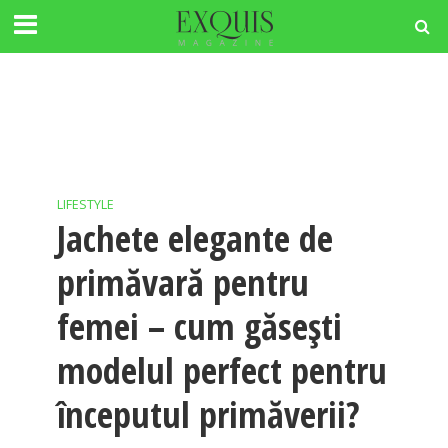
LIFESTYLE
Jachete elegante de
primăvară pentru
femei – cum găsești
modelul perfect pentru
începutul primăverii?