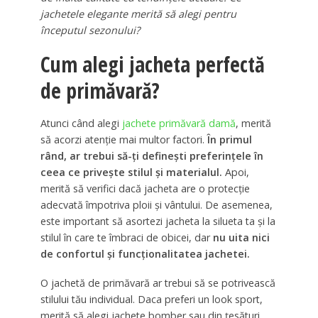
jachetele elegante merită să alegi pentru
începutul sezonului?
Cum alegi jacheta perfectă
de primăvară?
Atunci când alegi
jachete primăvară damă
, merită
să acorzi atenție mai multor factori.
În primul
rând, ar trebui să-ți definești preferințele în
ceea ce privește stilul și materialul.
Apoi,
merită să verifici dacă jacheta are o protecție
adecvată împotriva ploii și vântului. De asemenea,
este important să asortezi jacheta la silueta ta și la
stilul în care te îmbraci de obicei, dar
nu uita nici
de confortul și funcționalitatea jachetei.
O jachetă de primăvară ar trebui să se potrivească
stilului tău individual. Daca preferi un look sport,
merită să alegi jachete bomber sau din țesături