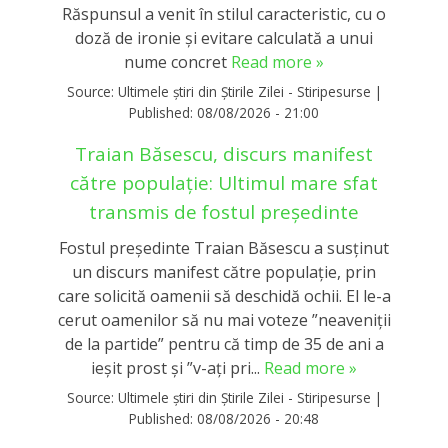
Răspunsul a venit în stilul caracteristic, cu o
doză de ironie și evitare calculată a unui
nume concret
Read more »
Source:
Ultimele știri din Știrile Zilei - Stiripesurse
|
Published:
08/08/2026 - 21:00
Traian Băsescu, discurs manifest
către populație: Ultimul mare sfat
transmis de fostul președinte
Fostul președinte Traian Băsescu a susținut
un discurs manifest către populație, prin
care solicită oamenii să deschidă ochii. El le-a
cerut oamenilor să nu mai voteze ”neaveniții
de la partide” pentru că timp de 35 de ani a
ieșit prost și ”v-ați pri...
Read more »
Source:
Ultimele știri din Știrile Zilei - Stiripesurse
|
Published:
08/08/2026 - 20:48