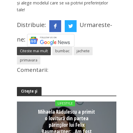
și alege modelul care se va potrivi preferințelor
tale!
Distribuie:
Urmareste-
ne:
Citeste mai mult
bumbac
jachete
primavara
Comentarii:
Citește și
LIFESTYLE
Mihaela Rădulescu a primit
o lovitură din partea
părinților lui Felix
Baumgartner: „Am fost