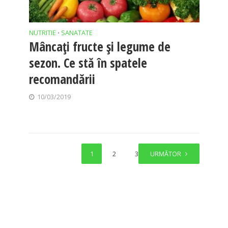
NUTRITIE
SANATATE
•
Mâncați fructe și legume de
sezon. Ce stă în spatele
recomandării
10/03/2019
1
2
3
URMĂTOR