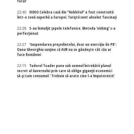
focul'
22:40
VIDEO Celebra casă din ”Hobbitul” a fost construită
într-o zonă superbă a Europei: Turiștii sunt absolut fascinați
22:28
S-au înmulțit țepele telefonice. Metoda 'vishing' s-a
perfecționat
22:27
'Suspendarea președintelui, doar un exercițiu de PR':
Oana Gheorghiu susține că AUR nu se gândește cât rău ar
face României
22:15
Tudorel Toader pune sub semnul întrebării planul
secret al Guvernului prin care să oblige giganții economici
să-și taie consumul: 'Trebuie să arate cine l-a împuternicit'