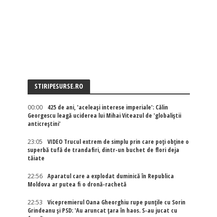
STIRIPESURSE.RO
00:00
425 de ani, 'aceleași interese imperiale': Călin
Georgescu leagă uciderea lui Mihai Viteazul de 'globaliștii
anticreștini'
23:05
VIDEO Trucul extrem de simplu prin care poți obține o
superbă tufă de trandafiri, dintr-un buchet de flori deja
tăiate
22:56
Aparatul care a explodat duminică în Republica
Moldova ar putea fi o dronă-rachetă
22:53
Vicepremierul Oana Gheorghiu rupe punțile cu Sorin
Grindeanu și PSD: 'Au aruncat țara în haos. S-au jucat cu