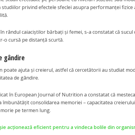
ea studiilor privind efectele sfeclei asupra performanței fizice
ită.
 în rândul caiaciștilor bărbați și femei, s-a constatat că sucul
tr-o cursă pe distanță scurtă.
de gândire
poate ajuta și creierul, astfel că cercetătorii au studiat mod
itatea de gândire.
licat în European Journal of Nutrition a constatat că mestec
a îmbunătățit consolidarea memoriei – capacitatea creierului
memorie pe termen lung.
șie acționează eficient pentru a vindeca bolile din organi