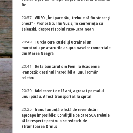
fie
20:57
VIDEO „Îmi pare rău, trebuie să fiu sincer și
onest” - Pronosticul lui Vucic, în conferința cu
Zelenski, despre războiul ruso-ucrainean
20:49
Turcia cere Rusiei și Ucrainei un
moratoriu pe atacurile asupra navelor comerciale
din Marea Neagră
20:41
De la buncărul din Fieni la Academia
Franceză: destinul incredibil al unui român
celebru
20:30
Adolescent de 15 ani, agresat pe malul
unui pârău. A fost transportat la spital
20:25
Iranul anunță o listă de revendicări
aproape imposibile: Condițiile pe care SUA trebuie
să le respecte pentru a se redeschide
Strâmtoarea Ormuz