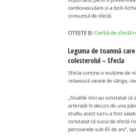
importanți pentru prevenirea tu
cardiovasculare și a bolii Alzh
consumul de sfeclă.
CITEȘTE ȘI:
Ciorbă de sfeclă r
Leguma de toamnă care a
colesterolul – Sfecla
Sfecla conține o mulțime de nit
relaxează vasele de sânge, cee
„Studiile mici au constatat că 
arterială în decurs de una pân
studiu acest lucru a fost valab
constatat că sucul de sfeclă r
persoanele sub 65 de ani”, spu