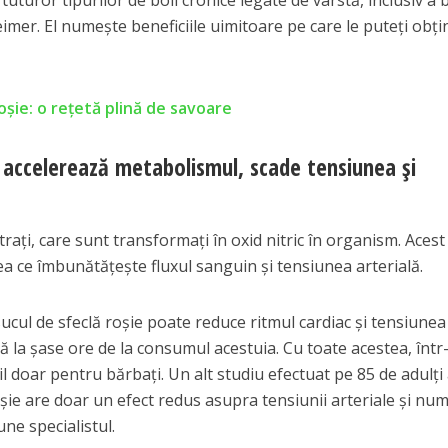
turor tipurilor de boli cronice legate de vârstă, inclusiv a b
eimer. El numește beneficiile uimitoare pe care le puteți obți
oșie: o rețetă plină de savoare
ccelerează metabolismul, scade tensiunea și
rați, care sunt transformați în oxid nitric în organism. Acest
a ce îmbunătățește fluxul sanguin și tensiunea arterială.
sucul de sfeclă roșie poate reduce ritmul cardiac și tensiunea
ă la șase ore de la consumul acestuia. Cu toate acestea, într
il doar pentru bărbați. Un alt studiu efectuat pe 85 de adulți
oșie are doar un efect redus asupra tensiunii arteriale și num
ne specialistul.