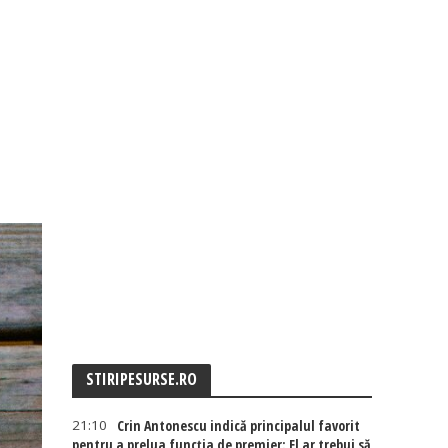
STIRIPESURSE.RO
21:10
Crin Antonescu indică principalul favorit
pentru a prelua funcția de premier: El ar trebui să