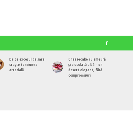
De ce excesul de sare
Cheesecake cu zmeură
crește tensiunea
și ciocolată albă – un
arterială
desert elegant, fără
compromisuri