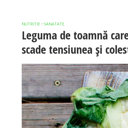
NUTRITIE
•
SANATATE
Leguma de toamnă care
scade tensiunea și coles