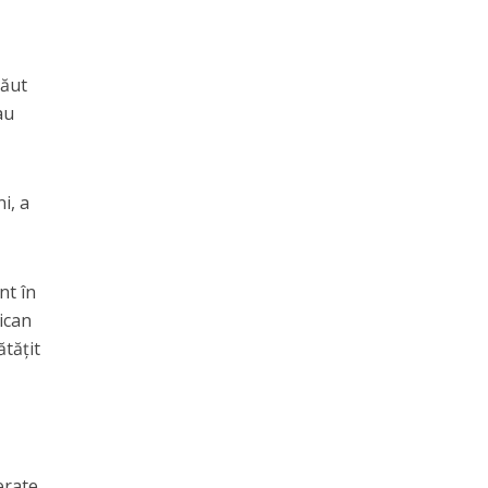
băut
au
i, a
nt în
ican
ătățit
erate