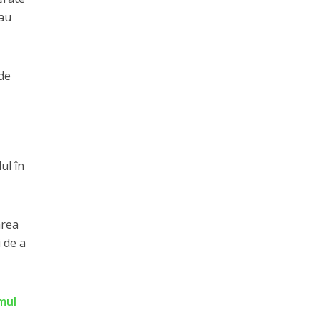
 au
 de
ul în
area
 de a
smul