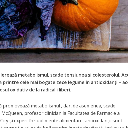
erează metabolismul, scade tensiunea și colesterolul. Ac
printre cele mai bogate zece legume în antioxidanți – ac
ul oxidativ de la radicalii liberi.
ă promovează metabolismul , dar, de asemenea, scade
ney McQueen, profesor clinician la Facultatea de Farmacie a
City și expert în suplimente alimentare, antioxidanții sunt