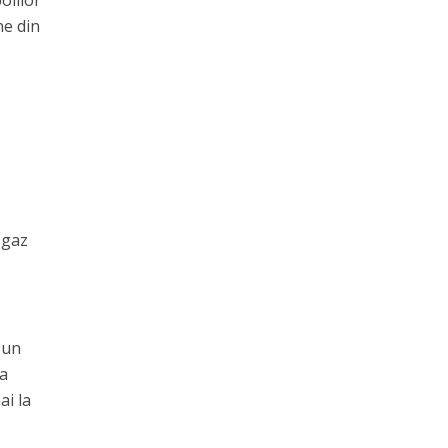
olilor
ne din
 gaz
-un
 a
ai la