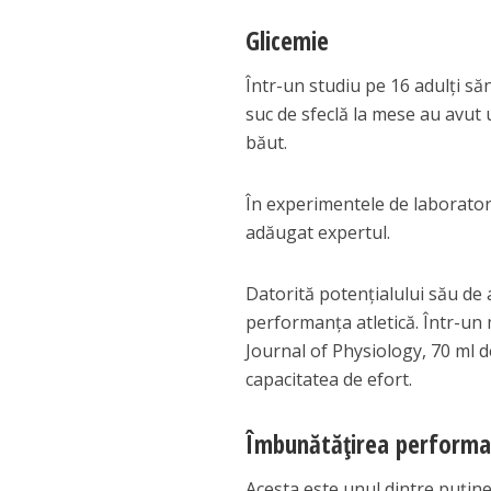
Glicemie
Într-un studiu pe 16 adulți săn
suc de sfeclă la mese au avut 
băut.
În experimentele de laborator, 
adăugat expertul.
Datorită potențialului său de 
performanța atletică. Într-un 
Journal of Physiology, 70 ml de
capacitatea de efort.
Îmbunătățirea performan
Acesta este unul dintre puțin