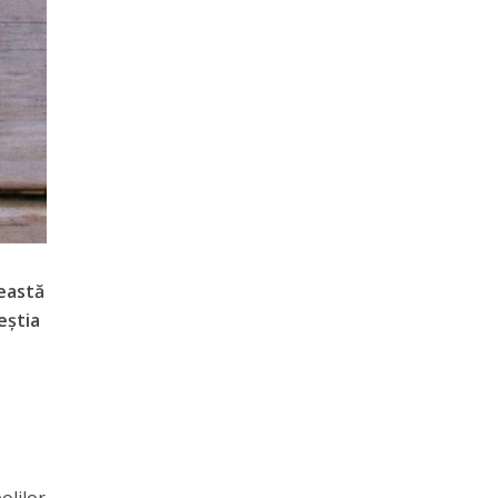
eastă
eștia