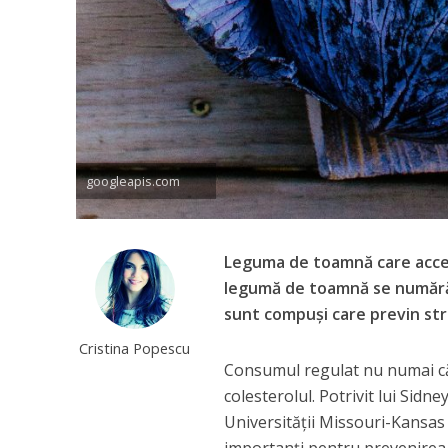
googleapis.com
Leguma de toamnă care accel
legumă de toamnă se numără 
sunt compuși care previn stres
Cristina Popescu
Consumul regulat nu numai c
colesterolul. Potrivit lui Sid
Universității Missouri-Kansas 