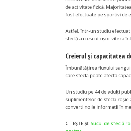
de activitate fizică. Majoritat
fost efectuate pe sportivi de el
Astfel, într-un studiu efectuat
sfeclă a crescut ușor viteza în
Creierul și capacitatea 
Îmbunătățirea fluxului sanguin 
care sfecla poate afecta capac
Un studiu pe 44 de adulți pub
suplimentelor de sfeclă roșie 
converti noile informații în 
CITEȘTE ȘI:
Sucul de sfeclă ro