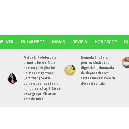
RELATII
FRUMUSETE
MOMS
REVIEW
HOROSCOP
Mihaela Rădulescu a
Remediul naturist
primit o lovitură din
pentru sănătatea
partea părinților lui
digestivă: „Limonada
Felix Baumgartner:
de deparazitare”,
„Am fost ștearsă
rețeta mănăstirească
complet din existența
devenită virală
lui, de parcă aș fi făcut
ceva greșit. Chiar se
tem de mine”