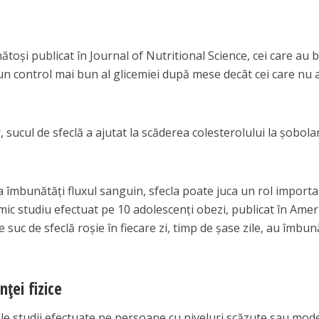
ătoși publicat în Journal of Nutritional Science, cei care au 
un control mai bun al glicemiei după mese decât cei care nu 
sucul de sfeclă a ajutat la scăderea colesterolului la șobolan
a îmbunătăți fluxul sanguin, sfecla poate juca un rol importa
mic studiu efectuat pe 10 adolescenți obezi, publicat în Amer
 suc de sfeclă roșie în fiecare zi, timp de șase zile, au îmbun
ței fizice
ele studii efectuate pe persoane cu niveluri scăzute sau mod