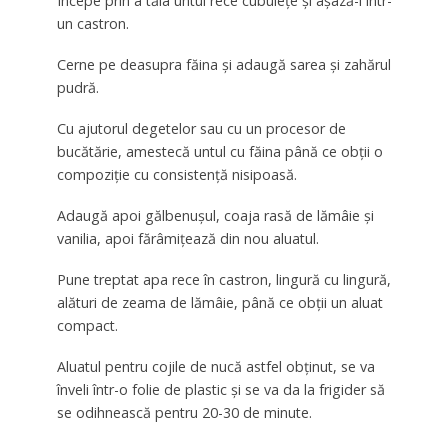
Începe prin a tăia untul rece cubulețe și așază-l într-
un castron.
Cerne pe deasupra făina și adaugă sarea și zahărul
pudră.
Cu ajutorul degetelor sau cu un procesor de
bucătărie, amestecă untul cu făina până ce obții o
compoziție cu consistență nisipoasă.
Adaugă apoi gălbenușul, coaja rasă de lămâie și
vanilia, apoi fărâmițează din nou aluatul.
Pune treptat apa rece în castron, lingură cu lingură,
alături de zeama de lămâie, până ce obții un aluat
compact.
Aluatul pentru cojile de nucă astfel obținut, se va
înveli într-o folie de plastic și se va da la frigider să
se odihnească pentru 20-30 de minute.