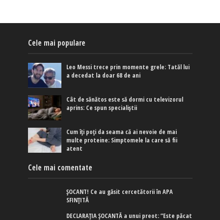
Cele mai populare
Leo Messi trece prin momente grele: Tatăl lui
a decedat la doar 68 de ani
Cât de sănătos este să dormi cu televizorul
aprins: Ce spun specialiștii
Cum îți poți da seama că ai nevoie de mai
multe proteine: Simptomele la care să fii
atent
Cele mai comentate
ȘOCANT! Ce au găsit cercetătorii în APA
SFINȚITĂ
DECLARAȚIA ȘOCANTĂ a unui preot: ”Este păcat