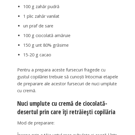
100 g zahăr pudră
1 plic zahăr vanilat
un praf de sare
100 g ciocolată amăruie
150 g unt 80% grăsime
15-20 g cacao
Pentru a prepara aceste fursecuri fragede cu
gustul copilăriei trebuie să cunoști întocmai etapele
de preparare ale acestor fursecuri de nuci umplute
cu cremă.
Nuci umplute cu cremă de ciocolată-
desertul prin care îți retrăiești copilăria
Mod de preparare: