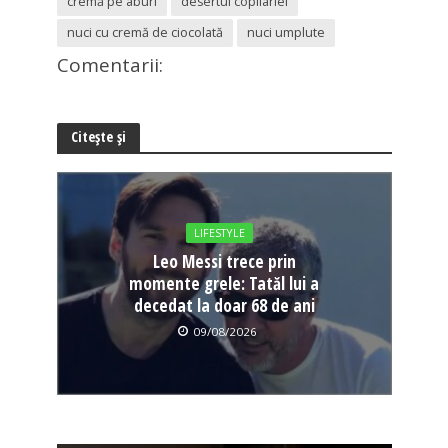
cremă pe aburi
desertul copilariei
nuci cu cremă de ciocolată
nuci umplute
Comentarii:
Citește și
LIFESTYLE
Leo Messi trece prin
momente grele: Tatăl lui a
decedat la doar 68 de ani
09/08/2026