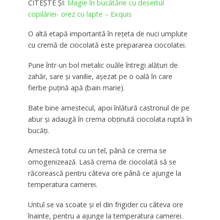
CITEȘTE ȘI:
Magie în bucătărie cu desertul
copilăriei- orez cu lapte – Exquis
O altă etapă importantă în rețeta de nuci umplute
cu cremă de ciocolată este prepararea ciocolatei.
Pune într-un bol metalic ouăle întregi alături de
zahăr, sare și vanilie, așezat pe o oală în care
fierbe puțină apă (bain marie).
Bate bine amestecul, apoi înlătură castronul de pe
abur și adaugă în crema obținută ciocolata ruptă în
bucăți.
Amestecă totul cu un tel, până ce crema se
omogenizează. Lasă crema de ciocolată să se
răcorească pentru câteva ore până ce ajunge la
temperatura camerei.
Untul se va scoate și el din frigider cu câteva ore
înainte, pentru a ajunge la temperatura camerei.