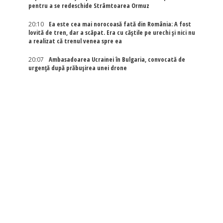
pentru a se redeschide Strâmtoarea Ormuz
20:10
Ea este cea mai norocoasă fată din România: A fost
lovită de tren, dar a scăpat. Era cu căștile pe urechi și nici nu
a realizat că trenul venea spre ea
20:07
Ambasadoarea Ucrainei în Bulgaria, convocată de
urgență după prăbușirea unei drone