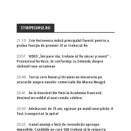
STIRIPESURSE.RO
21:10
Crin Antonescu indică principalul favorit pentru a
prelua funcția de premier: El ar trebui să fie
20:57
VIDEO „Îmi pare rău, trebuie să fiu sincer și onest” -
Pronosticul lui Vucic, în conferința cu Zelenski, despre
războiul ruso-ucrainean
20:49
Turcia cere Rusiei și Ucrainei un moratoriu pe
atacurile asupra navelor comerciale din Marea Neagră
20:41
De la buncărul din Fieni la Academia Franceză:
destinul incredibil al unui român celebru
20:30
Adolescent de 15 ani, agresat pe malul unui pârău. A
fost transportat la spital
20:25
Iranul anunță o listă de revendicări aproape
imposibile: Condițiile pe care SUA trebuie să le respecte