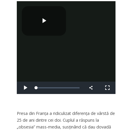
Presa din Franța a ridiculizat diferenţa de vârstă de
25 de ani dintre cei doi. Cuplul a răspuns la
„obsesia” mass-media, susţinând că dau dovadă