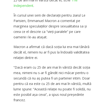
25 de ani mai în vârstă decât el, scrie
The
Independent
.
În cursul unei serii de declaraţii pentru ziarul Le
Parisien, Emmanuel Macron a comentat pe
marginea speculaţiilor despre sexualitatea sa şi
ceea ce el descrie ca ”vieţi paralele” pe care
oamenii i le-au ataşat.
Macron a afirmat că dacă soția lui era mai tânără
decât el, nimeni nu ar fi pus la îndoială validitatea
relaţiei dintre ei.
“Dacă eram cu 25 de ani mai în vârstă decât soţia
mea, nimeni nu s-ar fi gândit nici măcar pentru o
secundă că nu aş putea fi un partener intim. Doar
pentru că ea este cu 25 de ani mai în vârstă, multă
lume spune: ”Această relaţie nu poate fi solidă, nu
este posibil aşa ceva”, a spus noul preşedinte
francez.