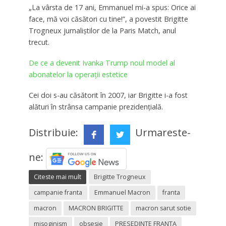
„La vârsta de 17 ani, Emmanuel mi-a spus: Orice ai
face, mă voi căsători cu tine!”, a povestit Brigitte
Trogneux jurnaliştilor de la Paris Match, anul
trecut.
De ce a devenit Ivanka Trump noul model al
abonatelor la operații estetice
Cei doi s-au căsătorit în 2007, iar Brigitte i-a fost
alături în strânsa campanie prezidenţială.
Distribuie:
Urmareste-
ne:
Citeste mai mult
Brigitte Trogneux
campanie franta
Emmanuel Macron
franta
macron
MACRON BRIGITTE
macron sarut sotie
misoginism
obsesie
PRESEDINTE FRANTA