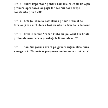
08:57
Anunț important pentru familiile cu copii. Bolojan
promite aprobarea angajărilor pentru noile creșe
construite prin PNRR
08:54
Actriţa Isabella Rossellini a primit Premiul de
Excelenţă în deschiderea Festivalului de Film de la Locarno
08:53
Atletul român Ștefan Ciobanu, pe locul 8 în finala
probei de aruncare a greutății la Mondialele U20
08:50
Dan Dungaciu îi atacă pe guvernanți în plină criza
energetică: 'Nici măcar prognoza meteo nu o urmărești'