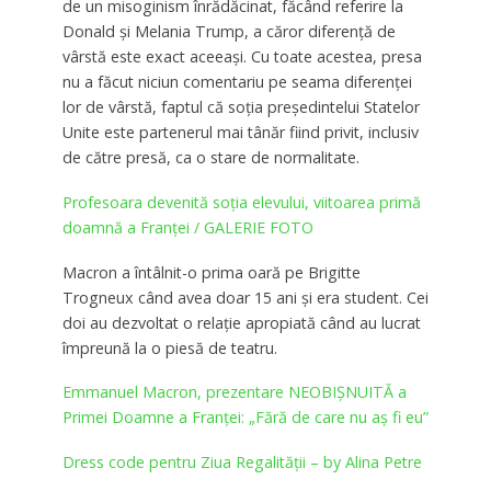
de un misoginism înrădăcinat, făcând referire la
Donald şi Melania Trump, a căror diferenţă de
vârstă este exact aceeaşi. Cu toate acestea, presa
nu a făcut niciun comentariu pe seama diferenţei
lor de vârstă, faptul că soția președintelui Statelor
Unite este partenerul mai tânăr fiind privit, inclusiv
de către presă, ca o stare de normalitate.
Profesoara devenită soția elevului, viitoarea primă
doamnă a Franței / GALERIE FOTO
Macron a întâlnit-o prima oară pe Brigitte
Trogneux când avea doar 15 ani şi era student. Cei
doi au dezvoltat o relaţie apropiată când au lucrat
împreună la o piesă de teatru.
Emmanuel Macron, prezentare NEOBIȘNUITĂ a
Primei Doamne a Franței: „Fără de care nu aş fi eu”
Dress code pentru Ziua Regalității – by Alina Petre