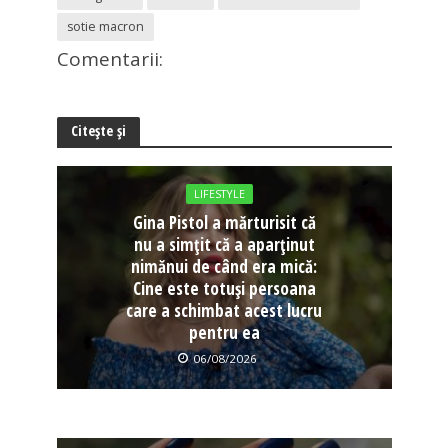
sotie macron
Comentarii:
Citește și
LIFESTYLE
Gina Pistol a mărturisit că
nu a simțit că a aparținut
nimănui de când era mică:
Cine este totuși persoana
care a schimbat acest lucru
pentru ea
06/08/2026