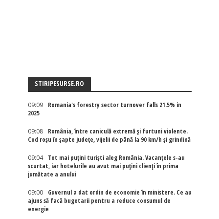
STIRIPESURSE.RO
09:09
Romania's forestry sector turnover falls 21.5% in
2025
09:08
România, între caniculă extremă și furtuni violente.
Cod roșu în șapte județe, vijelii de până la 90 km/h și grindină
09:04
Tot mai puțini turiști aleg România. Vacanțele s-au
scurtat, iar hotelurile au avut mai puțini clienți în prima
jumătate a anului
09:00
Guvernul a dat ordin de economie în ministere. Ce au
ajuns să facă bugetarii pentru a reduce consumul de
energie