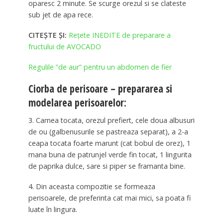
oparesc 2 minute. Se scurge orezul si se clateste
sub jet de apa rece.
CITEȘTE ȘI:
Rețete INEDITE de preparare a
fructului de AVOCADO
Regulile ”de aur” pentru un abdomen de fier
Ciorba de perisoare – prepararea si
modelarea perisoarelor:
3. Carnea tocata, orezul prefiert, cele doua albusuri
de ou (galbenusurile se pastreaza separat), a 2-a
ceapa tocata foarte marunt (cat bobul de orez), 1
mana buna de patrunjel verde fin tocat, 1 lingurita
de paprika dulce, sare si piper se framanta bine.
4. Din aceasta compozitie se formeaza
perisoarele, de preferinta cat mai mici, sa poata fi
luate în lingura.