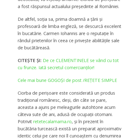
a fost răspunsul actualului președinte al României.
De altfel, soția sa, prima doamnă a țării și
profesoară de limba engleză, se descurcă excelent
în bucatărie. Carmen Iohannis are o reputație în
rândul prietenilor în ceea ce privește abilitățile sale
de bucătăreasă.
CITEȘTE ȘI:
De ce CLEMENTINELE se vând cu tot
cu frunze. Iată secretul comercianţilor!
Cele mai bune GOGOȘI de post /REȚETE SIMPLE
Ciorba de perișoare este considerată un produs
tradițional românesc, deși, din câte se pare,
aceasta a ajuns pe meleagurile autohtone acum
câteva sute de ani, adusă de ocupații otomani.
Potrivit
retetecalamama.ro
, și în prezent în
bucătăria turcească există un preparat aproximativ
identic celui pe care noi îl cunoaștem cu denumirea