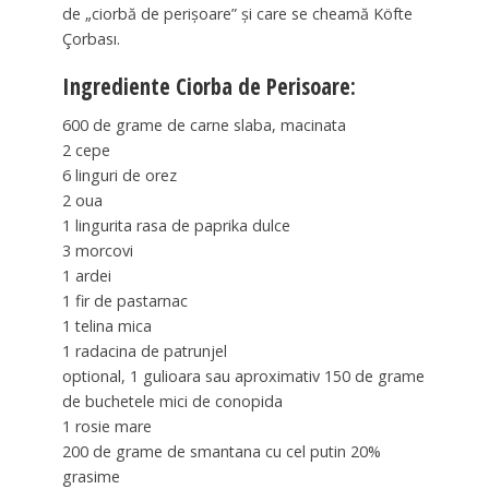
de „ciorbă de perișoare” și care se cheamă Köfte
Çorbası.
Ingrediente Ciorba de Perisoare:
600 de grame de carne slaba, macinata
2 cepe
6 linguri de orez
2 oua
1 lingurita rasa de paprika dulce
3 morcovi
1 ardei
1 fir de pastarnac
1 telina mica
1 radacina de patrunjel
optional, 1 gulioara sau aproximativ 150 de grame
de buchetele mici de conopida
1 rosie mare
200 de grame de smantana cu cel putin 20%
grasime