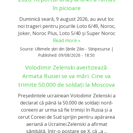
în picioare
Duminică seară, 9 august 2026, au avut loc
noi trageri pentru jocurile Loto 6/49, Noroc,
Joker, Noroc Plus, Loto 5/40 și Super Noroc
Read more »
Source:
Ultimele știri din Știrile Zilei - Stiripesurse
|
Published:
09/08/2026 - 18:50
Volodimir Zelenski avertizează:
Armata Rusiei se va mări. Cine va
trimite 50.000 de soldați la Moscova
Președintele ucrainean Volodimir Zelenski a
declarat că până la 50.000 de soldați nord-
coreeni ar urma să fie trimiși în Rusia și a
cerut Coreei de Sud sprijin pentru apărarea
aeriană a Ucrainei.Zelenski a afirmat
sâmbătă, într-o postare pe X, că „a ...