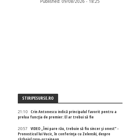
Published:
09/08/2026 - 18:25
STIRIPESURSE.RO
21:10
Crin Antonescu indică principalul favorit pentru a
prelua funcția de premier: El ar trebui să fie
20:57
VIDEO „Îmi pare rău, trebuie să fiu sincer și onest” -
Pronosticul lui Vucic, în conferința cu Zelenski, despre
războiul ruso-ucrainean