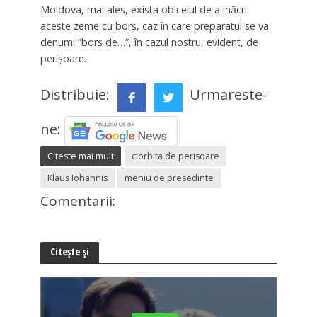
Moldova, mai ales, exista obiceiul de a inăcri
aceste zeme cu borș, caz în care preparatul se va
denumi ”borș de…”, în cazul nostru, evident, de
perișoare.
Distribuie:
Urmareste-
ne:
Citeste mai mult
ciorbita de perisoare
Klaus Iohannis
meniu de presedinte
Comentarii:
Citește și