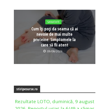
SANATATE
Cum îți poți da seama că ai
nevoie de mai multe
proteine: Simptomele la
care să fii atent
09/08/2026
stiripesurse.ro
Rezultate LOTO, duminică, 9 august
2026. Reportul uriaș la 6/49 a rămas