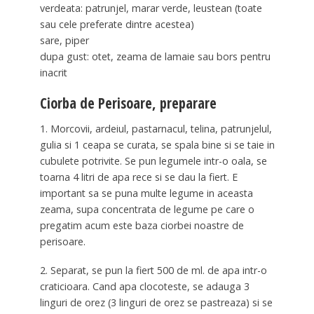
verdeata: patrunjel, marar verde, leustean (toate
sau cele preferate dintre acestea)
sare, piper
dupa gust: otet, zeama de lamaie sau bors pentru
inacrit
Ciorba de Perisoare, preparare
1. Morcovii, ardeiul, pastarnacul, telina, patrunjelul,
gulia si 1 ceapa se curata, se spala bine si se taie in
cubulete potrivite. Se pun legumele intr-o oala, se
toarna 4 litri de apa rece si se dau la fiert. E
important sa se puna multe legume in aceasta
zeama, supa concentrata de legume pe care o
pregatim acum este baza ciorbei noastre de
perisoare.
2. Separat, se pun la fiert 500 de ml. de apa intr-o
craticioara. Cand apa clocoteste, se adauga 3
linguri de orez (3 linguri de orez se pastreaza) si se