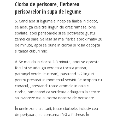
Ciorba de perisoare, fierberea
perisoarelor in supa de legume
5. Cand apa si legumele incep sa fiarba in clocot,
se adauga cele trei linguri de orez ramase, bine
spalate, apoi perisoarele si se potriveste gustul
zemei cu sare. Se lasa sa mai fiarba aproximativ 20
de minute, apoi se pune in ciorba si rosia decojita
si taiata cuburi mici.
6. Se mai da in clocot 2-3 minute, apoi se opreste
focul si se adauga verdeata tocata (marar,
patrunjel verde, leustean), pastrand 1-2 linguri
pentru presarat in momentul servirii. Se acopera cu
capacul, „arestand” toate aromele in oala cu
ciorba, ramanand ca verdeata adaugata la servire
sa invioreze vizual ciorba noastra de perisoare.
În unele zone ale tarii, toate ciorbele, inclusiv cea
de perișoare, se consuma fără a fi drese. În