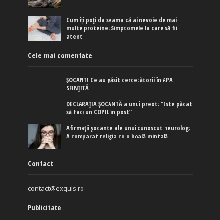
Cum îți poți da seama că ai nevoie de mai
multe proteine: Simptomele la care să fii
atent
Cele mai comentate
ȘOCANT! Ce au găsit cercetătorii în APA
SFINȚITĂ
DECLARAȚIA ȘOCANTĂ a unui preot: ”Este păcat
să faci un COPIL în post”
Afirmaţii şocante ale unui cunoscut neurolog:
A comparat religia cu o boală mintală
Contact
contact@exquis.ro
Publicitate