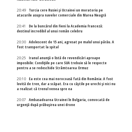
20:49
Turcia cere Rusiei și Ucrainei un moratoriu pe
atacurile asupra navelor comerciale din Marea Neagră
20:41
De la buncărul din Fieni la Academia Franceză:
destinul incredibil al unui român celebru
20:30
Adolescent de 15 ani, agresat pe malul unui pârău. A
fost transportat la spital
20:25
Iranul anunță o listă de revendicări aproape
imposibile: Condițiile pe care SUA trebuie să le respecte
pentru a se redeschide Strâmtoarea Ormuz
20:10
Ea este cea mai norocoasă fată din România: A fost
lovită de tren, dar a scăpat. Era cu căștile pe urechi și nici nu
a realizat că trenul venea spre ea
20:07
Ambasadoarea Ucrainei în Bulgaria, convocată de
urgență după prăbușirea unei drone