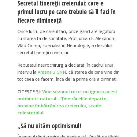
Secretul tinereții creierului: care e
primul lucru pe care trebuie să îl faci în
fiecare dimineață
Orice lucru pe care îl faci, orice gând are legătură
cu starea ta de sănătate. Prof. univ. dr. Alexandru
Vlad Ciurea, specialist în Neurologie, a dezvăluit
secretul tinereţii creierului.
Reputatul neurochirurg a declarat, în cadrul unui
interviu la
Antena 3 CNN
, că starea de bine vine din
tot ceea ce facem, încă de la prima oră a dimineţii.
CITEȘTE ȘI:
Vine sezonul rece, nu ignora acest
antibiotic natural – Ține răcelile departe,
previne îmbătrânirea creierului, scade
colesterolul
„Să nu uităm optimismul!
În primul rând trezire de dimineață. Oricât de târziu