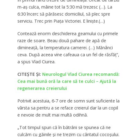
m-aș culca, mâine tot la 5:30 mă trezesc (…). La
6:30 încerc să părăsesc domiciliul, să plec spre
serviciu. Trec prin Piața Victoriei. E liniște.(…)
Contează enorm deschiderea geamului cu primele
raze de soare. Beau două pahare de apă de
dimineață, la temperatura camerei. (…) Mănânci
ceva. După aceea vine cafeaua ca un fel de răsfăț”,
a spus Vlad Ciurea.
CITEȘTE ȘI:
Neurologul Vlad Ciurea recomandă:
Cea mai bună oră la care să te culci – Ajută la
regenerarea creierului
Potrivit acestuia, 6-7 ore de somn sunt suficiente la
vârsta sa pentru a se reface creierul dar la un copil
e nevoie de mult mai multă odihnă.
„Tot timpul spun că în bătrâni se spunea că ne
culcăm cu găinile și ne trezim cu cântatul cocoșului.