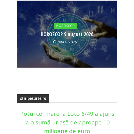
HOROSCOP
HOROSCOP 9 august 2026
08/08/2026
stiripesurse.ro
Potul cel mare la Loto 6/49 a ajuns
la o sumă uriașă de aproape 10
milioane de euro