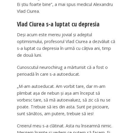
Ei știu foarte bine”, a mai spus medicul Alexandru
Vlad Ciurea.
Vlad Ciurea s-a luptat cu depresia
Deși acum este mereu jovial și adeptul
optimismului, profesorul Vlad Ciurea a dezvăluit că
s-a luptat cu depresia în urmă cu câţiva ani, timp
de două luni.
Cunoscutul neurochirug a mărturisit că a fost o
perioadă în care s-a autoeducat.
„M-am autoeducat. Am vorbit tare, dar m-am
plimbat așa de nebun și așa am început să
vorbesc tare, să mă autoevaluez, să zic că nu se
poate. Trebuie să ies din asta. Sunt pe picioare,
sunt sănătos, am putere, trebuie să ies!
Creierul meu s-a clătinat. Asta nu înseamnă nimic.
Mergem înainte și vedem ce putem să facem. Și