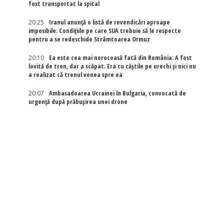
fost transportat la spital
20:25
Iranul anunță o listă de revendicări aproape
imposibile: Condițiile pe care SUA trebuie să le respecte
pentru a se redeschide Strâmtoarea Ormuz
20:10
Ea este cea mai norocoasă fată din România: A fost
lovită de tren, dar a scăpat. Era cu căștile pe urechi și nici nu
a realizat că trenul venea spre ea
20:07
Ambasadoarea Ucrainei în Bulgaria, convocată de
urgență după prăbușirea unei drone