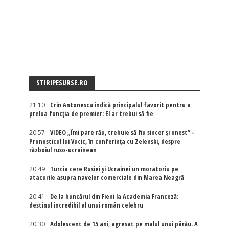
STIRIPESURSE.RO
21:10
Crin Antonescu indică principalul favorit pentru a
prelua funcția de premier: El ar trebui să fie
20:57
VIDEO „Îmi pare rău, trebuie să fiu sincer și onest” -
Pronosticul lui Vucic, în conferința cu Zelenski, despre
războiul ruso-ucrainean
20:49
Turcia cere Rusiei și Ucrainei un moratoriu pe
atacurile asupra navelor comerciale din Marea Neagră
20:41
De la buncărul din Fieni la Academia Franceză:
destinul incredibil al unui român celebru
20:30
Adolescent de 15 ani, agresat pe malul unui pârău. A