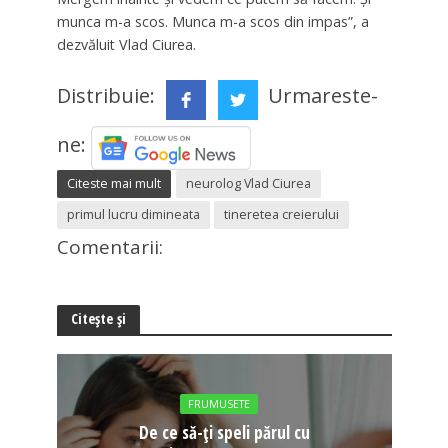
munca m-a scos. Munca m-a scos din impas”, a
dezvăluit Vlad Ciurea.
Distribuie:
Urmareste-
ne:
Citeste mai mult
neurolog Vlad Ciurea
primul lucru dimineata
tineretea creierului
Comentarii:
Citește și
FRUMUSETE
De ce să-ți speli părul cu