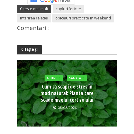
Citeste mai mult
cupluri fericite
intarirea relatiei
obiceiuri practicate in weekend
Comentarii:
Citește și
NUTRITIE
SANATATE
Cum să scapi de stres în
mod natural: Planta care
scade nivelul cortizolului
08/08/2026