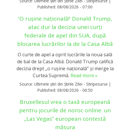
Source:
Ultimele știri din Știrile Zilei - Stiripesurse
|
Published:
08/08/2026 - 07:00
'O rușine națională!' Donald Trump,
atac dur la decizia unei curți
federale de apel din SUA, după
blocarea lucrărilor la de la Casa Albă
O curte de apel a oprit lucrările la noua sală
de bal de la Casa Albă. Donald Trump califică
decizia drept „o rușine națională” și merge la
Curtea Supremă.
Read more »
Source:
Ultimele știri din Știrile Zilei - Stiripesurse
|
Published:
08/08/2026 - 06:50
Bruxellesul vrea o taxă europeană
pentru jocurile de noroc online: un
„Las Vegas” european contestă
măsura