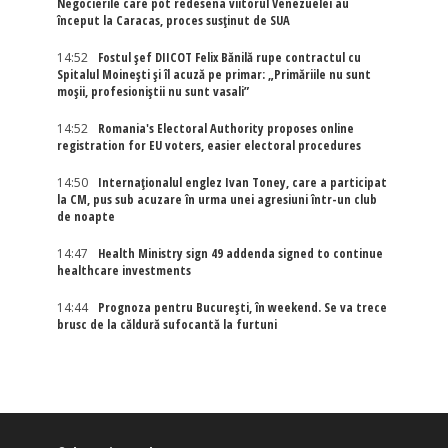
Negocierile care pot redesena viitorul Venezuelei au
început la Caracas, proces susținut de SUA
14:52
Fostul șef DIICOT Felix Bănilă rupe contractul cu
Spitalul Moinești și îl acuză pe primar: „Primăriile nu sunt
moșii, profesioniștii nu sunt vasali”
14:52
Romania's Electoral Authority proposes online
registration for EU voters, easier electoral procedures
14:50
Internaţionalul englez Ivan Toney, care a participat
la CM, pus sub acuzare în urma unei agresiuni într-un club
de noapte
14:47
Health Ministry sign 49 addenda signed to continue
healthcare investments
14:44
Prognoza pentru București, în weekend. Se va trece
brusc de la căldură sufocantă la furtuni