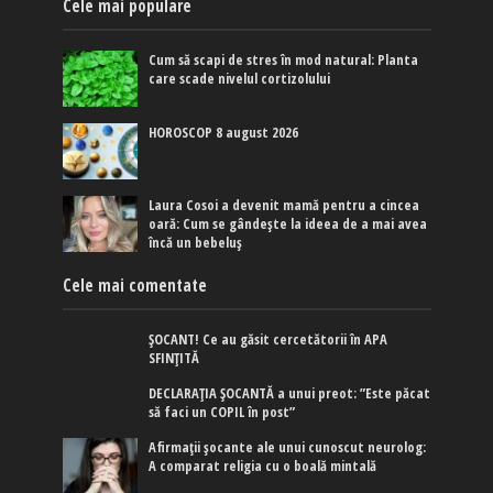
Cele mai populare
Cum să scapi de stres în mod natural: Planta
care scade nivelul cortizolului
HOROSCOP 8 august 2026
Laura Cosoi a devenit mamă pentru a cincea
oară: Cum se gândește la ideea de a mai avea
încă un bebeluș
Cele mai comentate
ȘOCANT! Ce au găsit cercetătorii în APA
SFINȚITĂ
DECLARAȚIA ȘOCANTĂ a unui preot: ”Este păcat
să faci un COPIL în post”
Afirmaţii şocante ale unui cunoscut neurolog:
A comparat religia cu o boală mintală