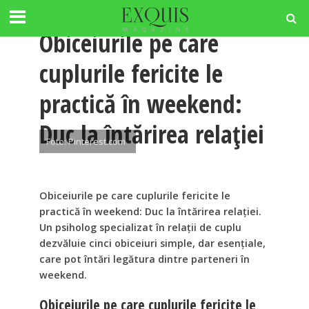
RELATII
Obiceiurile pe care
cuplurile fericite le
practică în weekend:
Duc la întărirea relației
Foto: Pinterest.com
Obiceiurile pe care cuplurile fericite le
practică în weekend: Duc la întărirea relației.
Un psiholog specializat în relații de cuplu
dezvăluie cinci obiceiuri simple, dar esențiale,
care pot întări legătura dintre parteneri în
weekend.
Obiceiurile pe care cuplurile fericite le