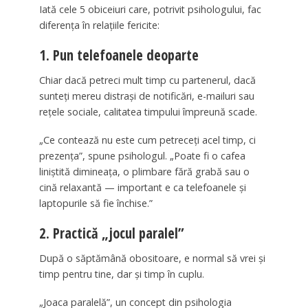
Iată cele 5 obiceiuri care, potrivit psihologului, fac
diferența în relațiile fericite:
1. Pun telefoanele deoparte
Chiar dacă petreci mult timp cu partenerul, dacă
sunteți mereu distrași de notificări, e-mailuri sau
rețele sociale, calitatea timpului împreună scade.
„Ce contează nu este cum petreceți acel timp, ci
prezența”, spune psihologul. „Poate fi o cafea
liniștită dimineața, o plimbare fără grabă sau o
cină relaxantă — important e ca telefoanele și
laptopurile să fie închise.”
2. Practică „jocul paralel”
După o săptămână obositoare, e normal să vrei și
timp pentru tine, dar și timp în cuplu.
„Joaca paralelă”, un concept din psihologia