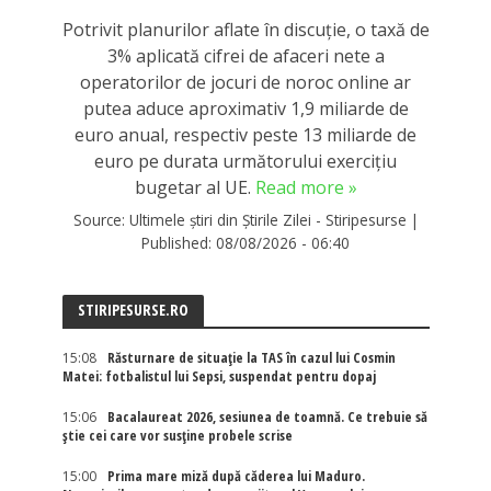
Potrivit planurilor aflate în discuție, o taxă de
3% aplicată cifrei de afaceri nete a
operatorilor de jocuri de noroc online ar
putea aduce aproximativ 1,9 miliarde de
euro anual, respectiv peste 13 miliarde de
euro pe durata următorului exercițiu
bugetar al UE.
Read more »
Source:
Ultimele știri din Știrile Zilei - Stiripesurse
|
Published:
08/08/2026 - 06:40
STIRIPESURSE.RO
15:08
Răsturnare de situație la TAS în cazul lui Cosmin
Matei: fotbalistul lui Sepsi, suspendat pentru dopaj
15:06
Bacalaureat 2026, sesiunea de toamnă. Ce trebuie să
știe cei care vor susține probele scrise
15:00
Prima mare miză după căderea lui Maduro.