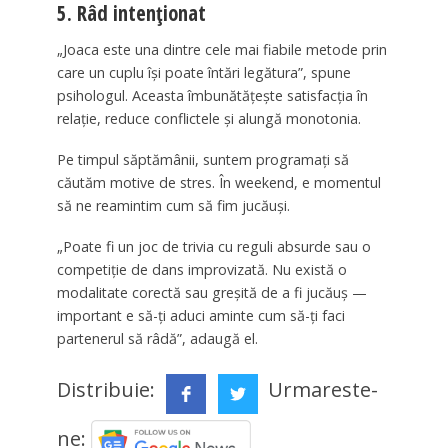
5. Râd intenționat
„Joaca este una dintre cele mai fiabile metode prin
care un cuplu își poate întări legătura”, spune
psihologul. Aceasta îmbunătățește satisfacția în
relație, reduce conflictele și alungă monotonia.
Pe timpul săptămânii, suntem programați să
căutăm motive de stres. În weekend, e momentul
să ne reamintim cum să fim jucăuși.
„Poate fi un joc de trivia cu reguli absurde sau o
competiție de dans improvizată. Nu există o
modalitate corectă sau greșită de a fi jucăuș —
important e să-ți aduci aminte cum să-ți faci
partenerul să râdă”, adaugă el.
Distribuie:
Urmareste-
ne: