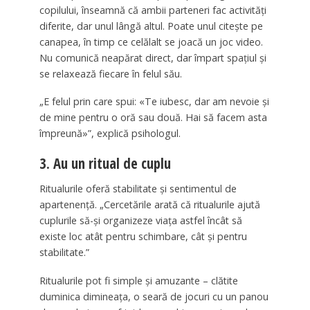
copilului, înseamnă că ambii parteneri fac activități
diferite, dar unul lângă altul. Poate unul citește pe
canapea, în timp ce celălalt se joacă un joc video.
Nu comunică neapărat direct, dar împart spațiul și
se relaxează fiecare în felul său.
„E felul prin care spui: «Te iubesc, dar am nevoie și
de mine pentru o oră sau două. Hai să facem asta
împreună»”, explică psihologul.
3. Au un ritual de cuplu
Ritualurile oferă stabilitate și sentimentul de
apartenență. „Cercetările arată că ritualurile ajută
cuplurile să-și organizeze viața astfel încât să
existe loc atât pentru schimbare, cât și pentru
stabilitate.”
Ritualurile pot fi simple și amuzante – clătite
duminica dimineața, o seară de jocuri cu un panou