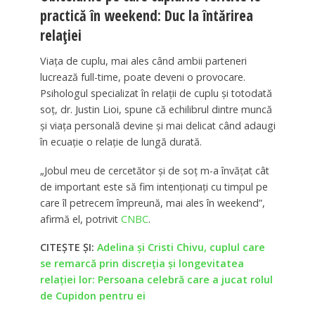
practică în weekend: Duc la întărirea
relației
Viața de cuplu, mai ales când ambii parteneri
lucrează full-time, poate deveni o provocare.
Psihologul specializat în relații de cuplu și totodată
soț, dr. Justin Lioi, spune că echilibrul dintre muncă
și viața personală devine și mai delicat când adaugi
în ecuație o relație de lungă durată.
„Jobul meu de cercetător și de soț m-a învățat cât
de important este să fim intenționați cu timpul pe
care îl petrecem împreună, mai ales în weekend”,
afirmă el, potrivit
CNBC
.
CITEȘTE ȘI:
Adelina și Cristi Chivu, cuplul care
se remarcă prin discreția și longevitatea
relației lor: Persoana celebră care a jucat rolul
de Cupidon pentru ei