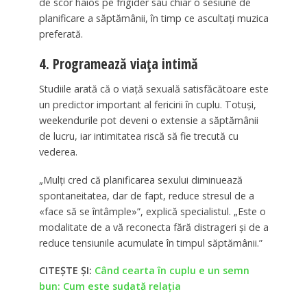
de scor haios pe frigider sau chiar o sesiune de
planificare a săptămânii, în timp ce ascultați muzica
preferată.
4. Programează viața intimă
Studiile arată că o viață sexuală satisfăcătoare este
un predictor important al fericirii în cuplu. Totuși,
weekendurile pot deveni o extensie a săptămânii
de lucru, iar intimitatea riscă să fie trecută cu
vederea.
„Mulți cred că planificarea sexului diminuează
spontaneitatea, dar de fapt, reduce stresul de a
«face să se întâmple»”, explică specialistul. „Este o
modalitate de a vă reconecta fără distrageri și de a
reduce tensiunile acumulate în timpul săptămânii.”
CITEȘTE ȘI:
Când cearta în cuplu e un semn
bun: Cum este sudată relația