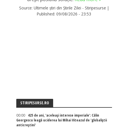
Source:
Ultimele știri din Știrile Zilei - Stiripesurse
|
Published:
09/08/2026 - 23:53
STIRIPESURSE.RO
00:00
425 de ani, 'aceleași interese imperiale': Călin
Georgescu leagă uciderea lui Mihai Viteazul de 'globaliștii
anticreștini'