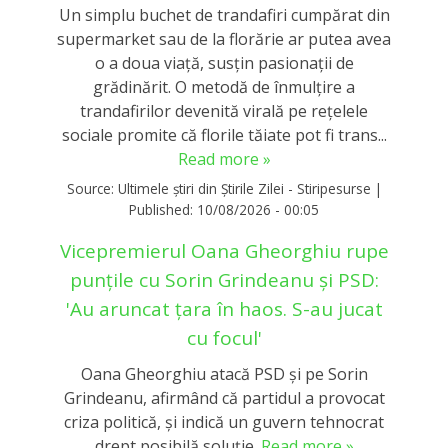
Un simplu buchet de trandafiri cumpărat din
supermarket sau de la florărie ar putea avea
o a doua viață, susțin pasionații de
grădinărit. O metodă de înmulțire a
trandafirilor devenită virală pe rețelele
sociale promite că florile tăiate pot fi trans...
Read more »
Source:
Ultimele știri din Știrile Zilei - Stiripesurse
|
Published:
10/08/2026 - 00:05
Vicepremierul Oana Gheorghiu rupe
punțile cu Sorin Grindeanu și PSD:
'Au aruncat țara în haos. S-au jucat
cu focul'
Oana Gheorghiu atacă PSD și pe Sorin
Grindeanu, afirmând că partidul a provocat
criza politică, și indică un guvern tehnocrat
drept posibilă soluție.
Read more »