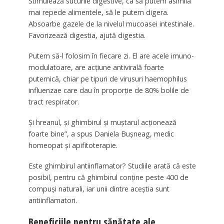
Stimulează sucurile digestive, ca să putem asimila
mai repede alimentele, să le putem digera.
Absoarbe gazele de la nivelul mucoasei intestinale.
Favorizează digestia, ajută digestia.
Putem să-l folosim în fiecare zi. El are acele imuno-
modulatoare, are acțiune antivirală foarte
puternică, chiar pe tipuri de virusuri haemophilus
influenzae care dau în proporție de 80% bolile de
tract respirator.
Și hreanul, și ghimbirul și muștarul acționează
foarte bine”, a spus Daniela Bușneag, medic
homeopat și apifitoterapie.
Este ghimbirul antiinflamator? Studiile arată că este
posibil, pentru că ghimbirul conține peste 400 de
compuși naturali, iar unii dintre aceștia sunt
antiinflamatori.
Beneficiile pentru sănătate ale