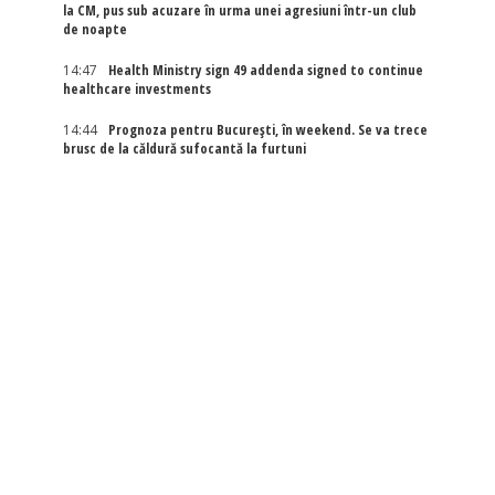
la CM, pus sub acuzare în urma unei agresiuni într-un club
de noapte
14:47
Health Ministry sign 49 addenda signed to continue
healthcare investments
14:44
Prognoza pentru București, în weekend. Se va trece
brusc de la căldură sufocantă la furtuni