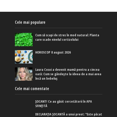
Cele mai populare
Cum să scapi de stres în mod natural: Planta
care scade nivelul cortizolului
HOROSCOP 8 august 2026
Laura Cosoi a devenit mamă pentru a cincea
oară: Cum se gândește la ideea de a mai avea
încă un bebeluș
Cele mai comentate
ȘOCANT! Ce au găsit cercetătorii în APA
SFINȚITĂ
DECLARAȚIA ȘOCANTĂ a unui preot: ”Este păcat