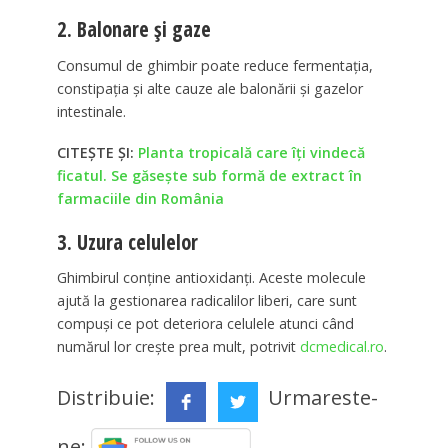
2. Balonare și gaze
Consumul de ghimbir poate reduce fermentația,
constipația și alte cauze ale balonării și gazelor
intestinale.
CITEȘTE ȘI:
Planta tropicală care îţi vindecă
ficatul. Se găseşte sub formă de extract în
farmaciile din România
3. Uzura celulelor
Ghimbirul conține antioxidanți. Aceste molecule
ajută la gestionarea radicalilor liberi, care sunt
compuși ce pot deteriora celulele atunci când
numărul lor crește prea mult, potrivit
dcmedical.ro
.
Distribuie:
Urmareste-
ne: