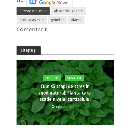
Citeste mai mult
absoarbe gazele
arde grasimile
ghimbir
planta
Comentarii:
Citește și
NUTRITIE
SANATATE
Cum să scapi de stres în
mod natural: Planta care
scade nivelul cortizolului
08/08/2026