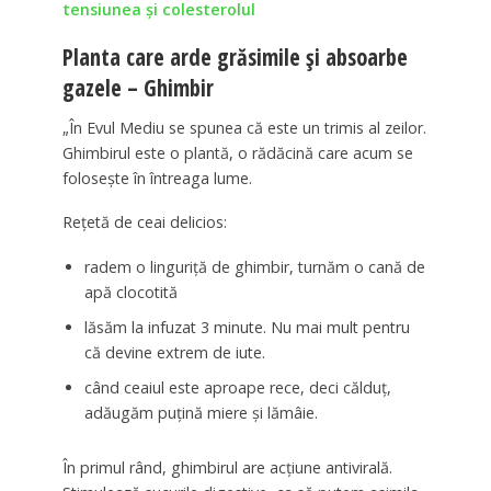
tensiunea și colesterolul
Planta care arde grăsimile și absoarbe
gazele – Ghimbir
„În Evul Mediu se spunea că este un trimis al zeilor.
Ghimbirul este o plantă, o rădăcină care acum se
folosește în întreaga lume.
Rețetă de ceai delicios:
radem o linguriță de ghimbir, turnăm o cană de
apă clocotită
lăsăm la infuzat 3 minute. Nu mai mult pentru
că devine extrem de iute.
când ceaiul este aproape rece, deci călduț,
adăugăm puțină miere și lămâie.
În primul rând, ghimbirul are acțiune antivirală.