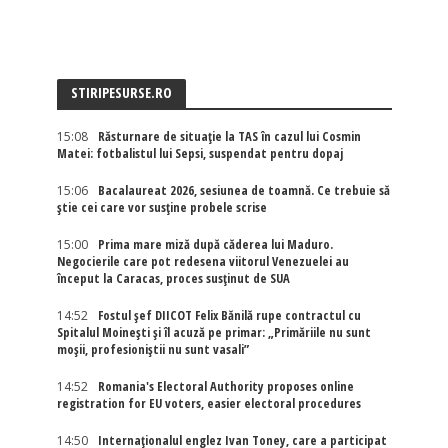
STIRIPESURSE.RO
15:08
Răsturnare de situație la TAS în cazul lui Cosmin
Matei: fotbalistul lui Sepsi, suspendat pentru dopaj
15:06
Bacalaureat 2026, sesiunea de toamnă. Ce trebuie să
știe cei care vor susține probele scrise
15:00
Prima mare miză după căderea lui Maduro.
Negocierile care pot redesena viitorul Venezuelei au
început la Caracas, proces susținut de SUA
14:52
Fostul șef DIICOT Felix Bănilă rupe contractul cu
Spitalul Moinești și îl acuză pe primar: „Primăriile nu sunt
moșii, profesioniștii nu sunt vasali”
14:52
Romania's Electoral Authority proposes online
registration for EU voters, easier electoral procedures
14:50
Internaţionalul englez Ivan Toney, care a participat